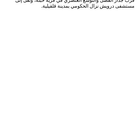
قرب جدار الفصل والتوسع العنصري في قرية حبلة، ونُقل إلى
مستشفى درويش نزال الحكومي بمدينة قلقيلية.