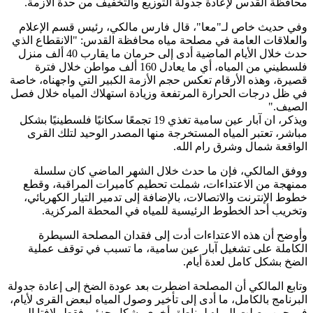
محافظة القدس لإعادة جدولة التوزيع والتخفيف من حدة الأزمة.
وفي حديث خاص لـ"معا"، قال فارس مالكي، رئيس قسم الإعلام
والعلاقات العامة في مصلحة مياه محافظة القدس: "الانقطاع الذي
حدث خلال الأيام الماضية أدى إلى حرمان ما يقارب 40 ألف منزل
فلسطيني من المياه، أي ما يعادل 160 ألف مواطن خلال فترة
قصيرة، وهذه الأرقام تعكس حجم الأزمة الكبير التي واجهناه، خاصة
في ظل درجات الحرارة المرتفعة وزيادة استهلاك المياه خلال فصل
الصيف."
ويذكر، ان آبار عين سامية تغذي 19 تجمعًا سكانيًا فلسطينيًا بشكل
مباشر، تعتبر المياه المستخرجة منها المصدر الوحيد لتلك القرى
الواقعة شمال وشرق رام الله.
ووفق المالكي، فإن ما حدث خلال الشهر الماضي كان سلسلة
ممنهجة من الاعتداءات، شملت تحطيم كاميرات المراقبة، وقطع
خطوط الإنترنت والاتصالات، بالإضافة إلى تدمير التيار الكهربائي،
وتخريب أحد الخطوط الرئيسية للمياه في المحطة المركزية.
وأوضح أن هذه الاعتداءات أدت إلى فقدان المصلحة السيطرة
الكاملة على تشغيل آبار عين سامية، ما تسبب في توقف عملية
الضخ بشكل كامل لعدة أيام.
وتابع المالكي أن المصلحة اضطرت بعد عودة الضخ إلى إعادة جدولة
البرنامج بالكامل، ما أدى إلى تأخير وصول المياه لبعض القرى لأيام،
في حين وصلت المياه لمناطق أخرى بشكل جزئي فقط، لافتا إلى