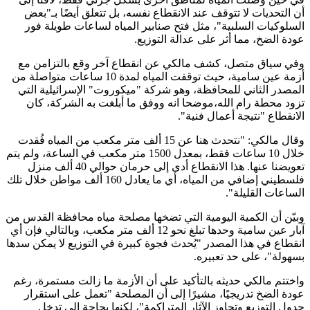
أن التحديات لا تتوقف عند الانقطاع نفسه، بل تتعلق أيضًا بـ"بعض
السلوكيات السلبية"، مثل فتح صنابير المياه لساعات طويلة فور
عودة الضخ، مما أثر على عدالة التوزيع.
وفي سياق متصل، كشف مالكي عن انقطاع آخر وقع بالتزامن مع
أزمة عين سامية، حيث توقفت المياه لمدة 10 ساعات متواصلة من
المصدر الثاني للمحافظة، وهو شركة "ميكوروت" الإسرائيلية التي
تزود محطة رام الله،موضحا انه ووفق ما أبلغت به الشركة، كان
الانقطاع "نتيجة أعمال فنية".
وقال مالكي: "نتحدث هنا عن 15 ألف متر مكعب من المياه فُقدت
خلال 10 ساعات فقط، بمعدل 1500 متر مكعب في الساعة، ولم يتم
تعويضنا عنها. هذا الانقطاع أدى إلى حرمان حوالي 40 ألف منزل
فلسطيني إضافي من المياه، أي ما يعادل 160 ألف مواطن خلال تلك
الساعات القليلة".
وبيّن أن الكمية اليومية التي تضخها مصلحة مياه محافظة القدس من
آبار عين سامية وحدها تبلغ نحو 12 ألف متر مكعب، وبالتالي فإن أي
انقطاع في هذا المصدر "يُحدث فجوة كبيرة في التوزيع لا يمكن سدها
بسهولة"، على حد تعبيره.
واختتم مالكي حديثه بالتأكيد على أن الأزمة ما زالت مستمرة، رغم
عودة الضخ تدريجيًا، مشيرًا إلى أن المصلحة "تعمل على استقرار
جدول التوزيع وتجاوز الآثار المتراكمة"، لكنها بحاجة إلى تدخل