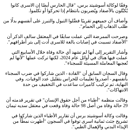
وفقًا لوكالة أسوشيتد برس، "قال الحارس أيضًا إن الاسرى كانوا
يُكبَّلون بالأصفاد ويُضربون بانتظام إذا تحركوا أو تكلموا.
وأضاف أن جميعهم تقريبًا فضَّلوا التبول والتبرز على أنفسهم بدلًا من
طلب الذهاب إلى الحمام".
وصرحت الممرضة التي عملت سابقًا في المعتقل سالف الذكر أن
"الأصفاد تسببت في إصابات بالغة للاسرى أدت إلى بتر أطرافهم".
وأشار التقرير إلى أنها لم تشهد أي حالة وفاة خلال الأسابيع التي
عملت فيها هناك في أوائل عام 2024، لكنها تركت عملها "لأنها لم
تُعجبها المعاملة المسيئة للسجناء".
وقال السجان السابق أن "القادة - الذين شاركوا في ضرب السجناء
بأنفسهم - أصدروا تعليمات للحراس بتقليل عدد الوفيات. وفي
النهاية، تم تركيب كاميرات ساعدت في التخفيف من حدة
الانتهاكات".
وقالت منظمة "أطباء من أجل حقوق الإنسان" في تقرير قدمته أن
29 حالة وفاة من أصل 98 حالة وفاة وقعت في معتقل سديه تيمان
وقالت وكالة أسوشيتد برس أن تقارير الأطباء الذين شاركوا في
تشريح جثث ثمانية اسرى توفوا في السجون "أظهرت نمطًا من
الإيذاء البدني والإهمال الطبي".