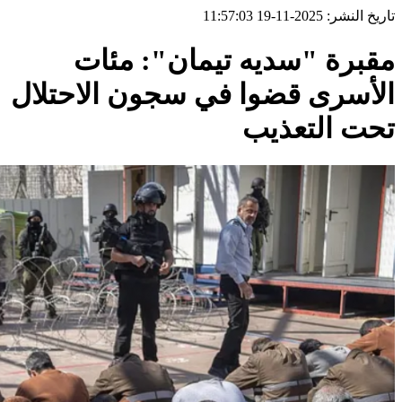
تاريخ النشر: 2025-11-19 11:57:03
مقبرة "سديه تيمان": مئات
الأسرى قضوا في سجون الاحتلال
تحت التعذيب