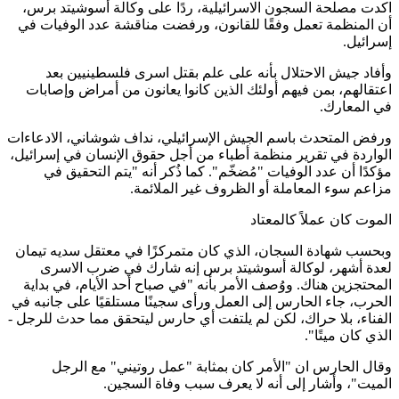
اكدت مصلحة السجون الاسرائيلية، ردًا على وكالة أسوشيتد برس،
أن المنظمة تعمل وفقًا للقانون، ورفضت مناقشة عدد الوفيات في
إسرائيل.
وأفاد جيش الاحتلال بأنه على علم بقتل اسرى فلسطينيين بعد
اعتقالهم، بمن فيهم أولئك الذين كانوا يعانون من أمراض وإصابات
في المعارك.
ورفض المتحدث باسم الجيش الإسرائيلي، نداف شوشاني، الادعاءات
الواردة في تقرير منظمة أطباء من أجل حقوق الإنسان في إسرائيل،
مؤكدًا أن عدد الوفيات "مُضخّم". كما ذُكر أنه "يتم التحقيق في
مزاعم سوء المعاملة أو الظروف غير الملائمة.
الموت كان عملاً كالمعتاد
وبحسب شهادة السجان، الذي كان متمركزًا في معتقل سديه تيمان
لعدة أشهر، لوكالة أسوشيتد برس إنه شارك في ضرب الاسرى
المحتجزين هناك. ووُصف الأمر بأنه "في صباح أحد الأيام، في بداية
الحرب، جاء الحارس إلى العمل ورأى سجينًا مستلقيًا على جانبه في
الفناء، بلا حراك، لكن لم يلتفت أي حارس ليتحقق مما حدث للرجل -
الذي كان ميتًا".
وقال الحارس ان "الأمر كان بمثابة "عمل روتيني" مع الرجل
الميت"، وأشار إلى أنه لا يعرف سبب وفاة السجين.