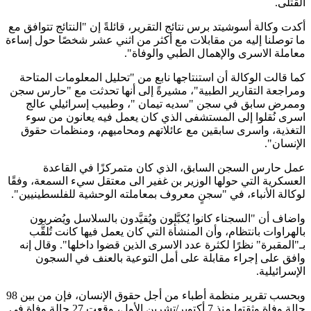
القتلى.
أكدت وكالة أسوشيتد برس نتائج التقرير، قائلةً إن "النتائج تتوافق مع
ما توصلنا إليه من مقابلات مع أكثر من اثني عشر شخصًا حول إساءة
معاملة الاسرى والإهمال الطبي والوفاة".
كما قالت الوكالة أن استنتاجها نابع من "تحليل المعلومات المتاحة
ومراجعة التقارير الطبية"، مشيرةً إلى أنها تحدثت مع "حارس سجن
وممرض سابق في سجن "سديه تيمان "، وطبيب إسرائيلي عالج
اسرى نُقلوا إلى المستشفى الذي كان يعمل فيه يعانون من سوء
التغذية، واسرى سابقين مع عائلاتهم ومحاميهم، ومنظمات حقوق
الإنسان".
عمل حارس السجن السابق، الذي كان متمركزًا في القاعدة
العسكرية التي حولها الوزير بن غفير الى معتقل سيء السمعة، وفقًا
لوكالة الأنباء، في "سجنٍ معروف بمعاملته الوحشية للفلسطينيين".
واضاف أن "السجناء كانوا يُكبَّلون ويُقيَّدون بالسلاسل ويُضربون
بالهراوات بانتظام، وأن المنشأة التي كان يعمل فيها كانت تُلقَّب
بـ"المقبرة" نظرًا لكثرة عدد الاسرى الذين قضوا داخلها". وقال إنه
وافق على إجراء مقابلة على أمل التوعية بالعنف في السجون
الإسرائيلية.
وبحسب تقرير منظمة أطباء من أجل حقوق الإنسان، فإن من بين 98
حالة وفاة وثقتها منذ 7 أكتوبر/تشرين الأول، وقعت 27 حالة وفاة في