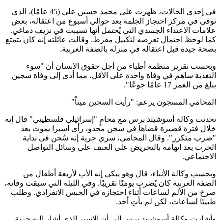
في إحدى الحالات، ظهرت على محمد حسين علي (45 عامًا)، الذي
توفي في مركز احتجاز الجلمة بعد حوالي أسبوع من اعتقاله، بعض
علامات الاعتداء الجسدي التي يُحتمل أنها تسببت في نزيف دماغي.
كما لوحظ احتمال تعرضه لتكبيل مفرط. وقالت عائلته إنه كان يتمتع
بصحة جيدة قبل اعتقاله في منزله بالضفة الغربية.
وبحسب تقرير منظمة أطباء من أجل حقوق الإنسان أن "سوء
التغذية ساهم في وفاة واحدة على الأقل، مما أدى إلى وفاة سجين
يبلغ من العمر 17 عامًا جوعًا".
المحامي المسجون يزعم: "رأيت السجين ميتاً"
تحدثت وكالة أسوشيتد برس مع محامٍ "إسرائيلي فلسطيني" قال إنه
خلال فترة قصيرة قضاها في سجن مجدو، رأى اسيرا يموت بعد
"ضرب متكرر". وقال المحامي، سري حرية إنه سُجن في بداية
الحرب بعد اتهامه بالتحريض على العنف على وسائل التواصل
الاجتماعي.
وبحسب وكالة الأنباء، قال وهو يبكي إنه الأب لأربعة أطفال من
الضفة الغربية كان يُضرب يوميًا تقريبًا. وفي الليلة التي سبقت وفاته،
صرخ من الألم لساعات أثناء احتجازه في الحبس الانفرادي. وطلب
طبيبًا لساعات، لكن لم يأتِ أحد.
وأشارت وكالة أسوشيتد برس إلى أن الاسير الذي أشار إليه حرية