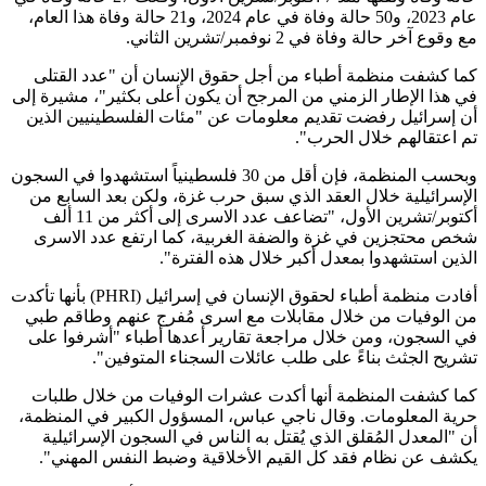
عام 2023، و50 حالة وفاة في عام 2024، و21 حالة وفاة هذا العام،
مع وقوع آخر حالة وفاة في 2 نوفمبر/تشرين الثاني.
كما كشفت منظمة أطباء من أجل حقوق الإنسان أن "عدد القتلى
في هذا الإطار الزمني من المرجح أن يكون أعلى بكثير"، مشيرة إلى
أن إسرائيل رفضت تقديم معلومات عن "مئات الفلسطينيين الذين
تم اعتقالهم خلال الحرب".
وبحسب المنظمة، فإن أقل من 30 فلسطينياً استشهدوا في السجون
الإسرائيلية خلال العقد الذي سبق حرب غزة، ولكن بعد السابع من
أكتوبر/تشرين الأول، "تضاعف عدد الاسرى إلى أكثر من 11 ألف
شخص محتجزين في غزة والضفة الغربية، كما ارتفع عدد الاسرى
الذين استشهدوا بمعدل أكبر خلال هذه الفترة".
أفادت منظمة أطباء لحقوق الإنسان في إسرائيل (PHRI) بأنها تأكدت
من الوفيات من خلال مقابلات مع اسرى مُفرج عنهم وطاقم طبي
في السجون، ومن خلال مراجعة تقارير أعدها أطباء "أشرفوا على
تشريح الجثث بناءً على طلب عائلات السجناء المتوفين".
كما كشفت المنظمة أنها أكدت عشرات الوفيات من خلال طلبات
حرية المعلومات. وقال ناجي عباس، المسؤول الكبير في المنظمة،
أن "المعدل المُقلق الذي يُقتل به الناس في السجون الإسرائيلية
يكشف عن نظام فقد كل القيم الأخلاقية وضبط النفس المهني".