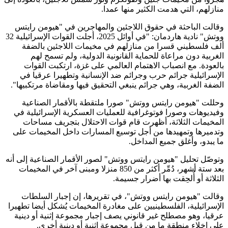
منازلهم، التي هدمت الكثير منها عمدا.
وقالت الباحثة في حقوق اللاجئين والمهاجرين في "هيومن رايتس
ووتش" نادية هاردمان: "في أوائل 2025، أجلت القوات الإسرائيلية 32
ألف فلسطيني قسرا من منازلهم في مخيمات اللاجئين بالضفة
الغربية دون مراعاة للحماية القانونية الدولية، ولم تسمح لهم
بالعودة. مع انصباب الاهتمام العالمي على غزة، ارتكبت القوات
الإسرائيلية جرائم حرب وجرائم ضد الإنسانية وتطهيرا عرقيا في
الضفة الغربية، وهي جرائم ينبغي التحقيق فيها ومقاضاة مرتكبيها".
وحللت "هيومن رايتس ووتش" صورا ملتقطة بالأقمار الصناعية
وفيديوهات وصورا فوتوغرافية للعمليات العسكرية الإسرائيلية في
المخيمات الثلاثة، أظهرت قام قوات الاحتلال بتجريف مساحات
وتدميرها وتمهيدها من أجل توسيع المسارات داخل المخيمات على
ما يبدو، وأغلق جميع المداخل.
وتوصّل تحليل "هيومن رايتس ووتش" لصور الأقمار الصناعية إلى أنه
بعد ستة أشهر، دُمِّر أكثر من 850 منزلا ومبنى آخر في المخيمات
الثلاثة أو أُلحِقت بها أضرار جسيمة.
وقالت "هيومن رايتس ووتش"، في تقريرها، إن إجبار السلطات
الإسرائيلية، الفلسطينيين على مغادرة المخيمات يُشكل أيضا تطهيرا
عرقيا، وهو مصطلح غير قانوني يصف إجبار مجموعة إثنية أو دينية
على إخلاء منطقة ما من قبل مجموعة إثنية أو دينية أخرى.