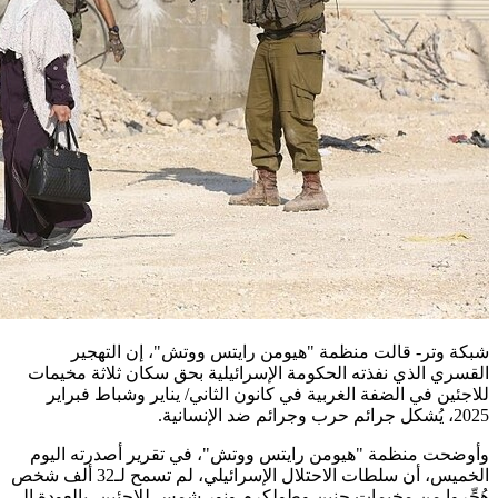
شبكة وتر- قالت منظمة "هيومن رايتس ووتش"، إن التهجير
القسري الذي نفذته الحكومة الإسرائيلية بحق سكان ثلاثة مخيمات
للاجئين في الضفة الغربية في كانون الثاني/ يناير وشباط فبراير
2025، يُشكل جرائم حرب وجرائم ضد الإنسانية.
وأوضحت منظمة "هيومن رايتس ووتش"، في تقرير أصدرته اليوم
الخميس، أن سلطات الاحتلال الإسرائيلي، لم تسمح لـ32 ألف شخص
هُجِّروا من مخيمات جنين وطولكرم ونور شمس للاجئين، بالعودة إلى