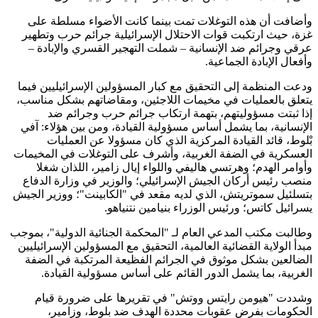
وأضافت أن هذه التوغلات تمت بينما كانت الأضواء مسلطة على
غزة، حيث ارتكبت قوات الاحتلال الإسرائيلية جرائم حرب وتطهير
عرقي وجرائم ضد الإنسانية – شملت التهجير القسري والإبادة –
وأفعال الإبادة الجماعية.
ودعت المنظمة إلى التحقيق مع كبار المسؤولين الإسرائيليين فيما
يتعلق بالعمليات في مخيمات اللاجئين، ومقاضاتهم بشكل مناسب،
إذا ثبتت مسؤوليتهم، بتهمة ارتكاب جرائم حرب وجرائم ضد
الإنسانية، بما يشمل أساس مسؤولية القيادة، ومن بين هؤلاء: آفي
بْلوط، قائد القيادة المركزية الذي كان مسؤولا عن العمليات
العسكرية في الضفة الغربية، وأشرف على التوغلات في المخيمات
وأوامر الهدم؛ وهرتسي هاليفي واللواء إيال زامير، اللذان شغلا
منصب رئيس أركان الجيش الإسرائيلي؛ والوزير في وزارة الدفاع
بتسلئيل سموتريتش، الذي لديه مقعد في "الكابينت"؛ ووزير الجيش
يسرائيل كاتس؛ ورئيس الوزراء بنيامين نتنياهو.
وطالبت مكتب المدعي العام لـ "المحكمة الجنائية الدولية"، بموجب
مبدأ الولاية القضائية العالمية، التحقيق مع المسؤولين الإسرائيليين
الضالعين بشكل موثوق في الجرائم الفظيعة المرتكبة في الضفة
الغربية، بما يشمل الدور القائم على أساس مسؤولية القيادة.
وشددت "هيومن رايتس ووتش" في تقريرها على ضرورة قيام
الحكومات بفرض عقوبات محددة الهدف ضد بلوط، وزامير،