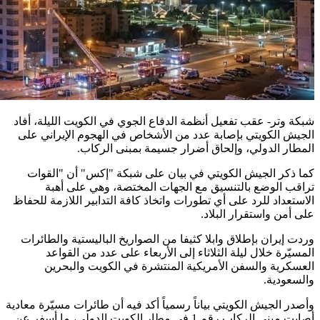
شبكة وتر- عقب تفعيل أنظمة الدفاع الجوي في الكويت الليلة، أفاد
الجيش الكويتي بإصابة عدد من الأشخاص في الهجوم الإيراني على
المطار الدولي، وإلحاق أضرار جسيمة بمبنى الركاب.
كما ذكر الجيش الكويتي في بيان على شبكة "إكس" أن "القوات
تراقب الوضع بالتنسيق مع الجهات المختصة، وهي على أهبة
الاستعداد للرد على أي تطورات واتخاذ كافة التدابير اللازمة للحفاظ
على أمن واستقرار البلاد.
وردت إيران بإطلاق وابلا كثيفا من الصواريخ الباليستية والطائرات
المسيّرة خلال ليلة الثلاثاء إلى الأربعاء على عدد من القواعد
العسكرية والسفن الأمريكية المنتشرة في الكويت والبحرين
والسعودية.
وأصدر الجيش الكويتي بياناً رسمياً أكد فيه أن طائرات مسيّرة معادية
أصابت مبنى الركاب رقم 1 في مطار الكويت الدولي، ما أسفر عن