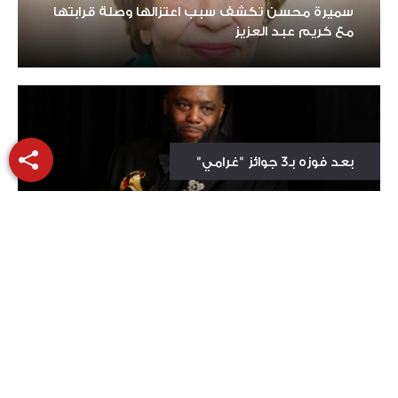
سميرة محسن تكشف سبب اعتزالها وصلة قرابتها
مع كريم عبد العزيز
بعد فوزه بـ3 جوائز "غرامي"
توقيف مغن أميركي شهير
السعودية تكرم نجوم مصر وتمنحهم الجنسية
والإقامة الذهبية