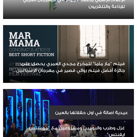
للإذاعة والتلفزيون
فيلم "مار ماما" للمخرج مجدي العمري يحصل على
جائزة أفضل فيلم روائي قصير في مهرجان الإسماعيل...
عيدية اصالة في اول حفلاتها بالعين
غزل وطرب والبومين ومشروعين مع "مومنتس
ايفنتس"