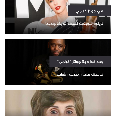
في جوائز غرامي
تايلور سويفت تسطر تاريخا جديدا
بعد فوزه بـ3 جوائز "غرامي"
توقيف مغن أميركي شهير