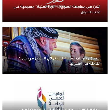
الفن في مواجهة الضجيج.. "أوبرا العتبة" مسرحية في
قلب السوق
افتتاح مهرجان العودة السينمائي الدولي في دورته
الثامنة في استراليا
الإعلام الرسمي يحصد 6 جوائز في المهرجان العربي