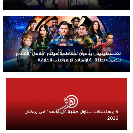
الفلسطينيون يدعون لمقاطعة فيلم "مارفل" القادم
لتضمنّه بطلة الأبارتهايد الإسرائيلي الخارقة
5 مسلسلات تتناول حقبة "آل الأسد" في رمضان
2026