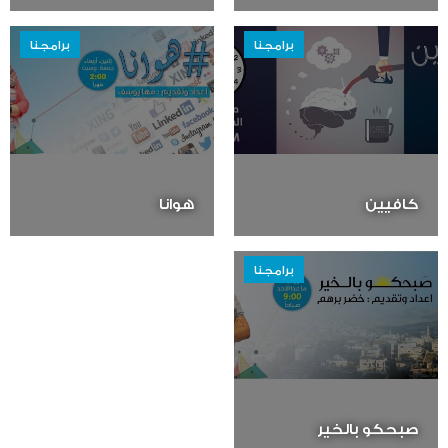
برامجنا
برامجنا
كافيين
هوانا
برامجنا
صبحكو بالخير