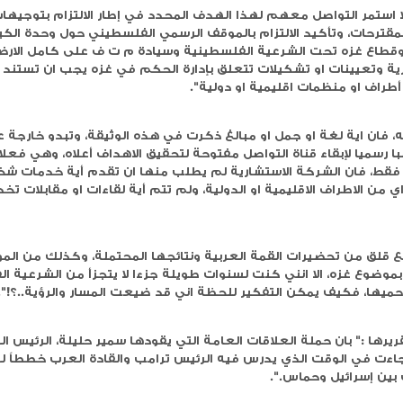
للعام 2024 للشركات المفصحة ما قيمته 115 مليون دولار تقريباً، أي بارتفاع نسبته 9% عن العام الذي سبقه وال
المؤقت، وسيشهد معه هبوطا مؤقتا في حجم التداولات، وقد
م المدرجة لفترة قصيرة.
يز الثقة في السوق قد يكون التأثير ايجابا في المستقبل.
خدمات حليلة، المفاجئ، جاء على خلفية، نشر صحيفة "الهيل"
كة ضغط لقيادة هيئة حاكمة جديدة لقطاع غزة، وتبلغ قيمة
التقرير، وحصل منه على توضيحا على ما نشرته الصحيفة
وقع بيني وبين شركة كندية متخصصة في " حملات الضغط "
تم تسجيله قبل ايام لدى وزا