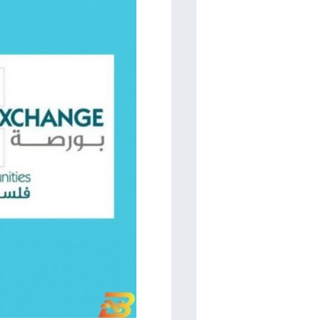
الدولار يقفز 
اسعار صرف العملات
الشيكل
منذ سنة
بورصة فلسطين تٌنهي خدمات سمير حليلة..