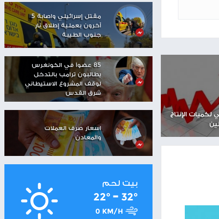
مستوطنون يهاجمون منزلا
في تجمع عرب الكعابنة
شرق رام الله
شاهر سعد: الاحتلال دمّر
مستقبل العمال
الفلسطينيين
مقتل إسرائيلي واصابة 5
آخرون بعملية إطلاق نار
جنوب الطيبة
85 عضواً في الكونغرس
يطالبون ترامب بالتدخل
لوقف المشروع الاستيطاني