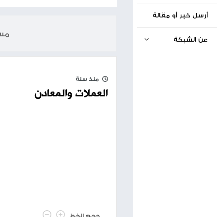
الخبر السابق
بورصة فلسطين تٌنهي خدمات سمير حليلة.. والأخير يرد
03.03.2025
مساحة إعلانية
منذ سنة
العملات والمعادن