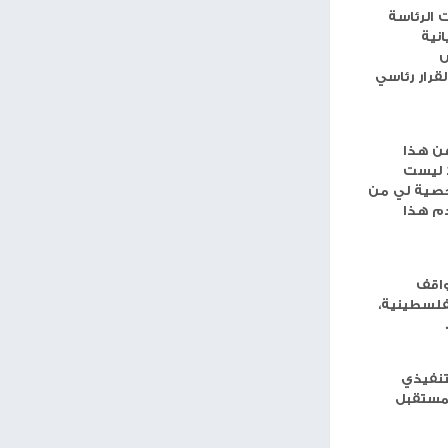
تي
مساحة إعلانية
،
رة العدل الامريكية. وللتوضيح، فقد اتصلت بي هذه الشركة ‘Dickens and Madson ‘