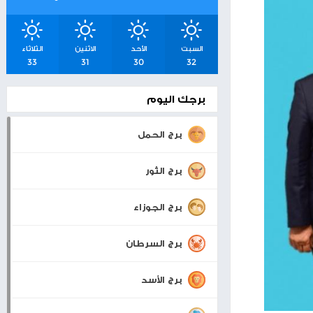
شرق القدس
إنتاج
اسعار صرف العملات
والمعادن
بيت لحم
22°
32°
0 KM/H
السبت
الأحد
الاثنين
الثلاثاء
33
31
30
32