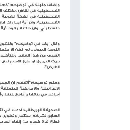
بلغت في حينه ما يقارب 106 مليون دولار للشركات المفصحة ذاتها.
وهذه الاقالة، قد تؤدي الى عدم الاستقرار الاداري 
يصبح السوق أكثر تقلبا لفترة مما قد يؤثر على الاسه
واستبدال حليلة بشخصية قوية ومعروفة قادرة على تعز
وتعتقد اوساط اقتصادية، بان قرار الاطاحة او إنهاء 
البريطانية تقريرا حول قيام حليلة، بالتعاقد مع شر
العقد 300 ألف دولار أمريكي مقابل خدمات الضغط للتأثير على واشنطن والشرق الأوسط.
توجه مراسل معا لسمير حليلة، لمعرفة رده حول هذا 
البريطانية، ونحن في معا ننشر توضيحه كما جاء.
وقال فيه:"يتم تداول اوراق تتعلق بعقد استشاري م