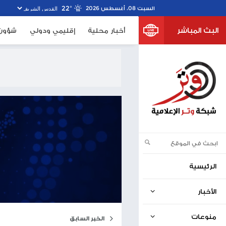
22º
خبار محلية
إقليمي ودولي
شؤون الأسرى
صحف اسرا