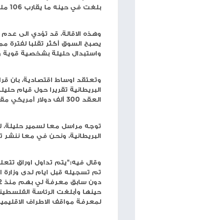
حجم الخط
شبكة وتر
-أفصحت بورصة فلسطين، يوم أمس الأحد، ع
فلسطين للتنمية والاستثمار "باديكو"، بانتهاء تمثيل س
2/3/2025، كما أفاد الكتاب بتسمية رولا شنار وجعفر أبو لبده كممثلين عنها في مجلس إدارة بورصة فلسطين.
وكذلك، أفصحت أركان العقارية عن تغيرات جوهرية اي
مجلس الإدارة اعتباراً من تاريخ 02/03/2025.
وبذلك فقد حليلة منصبه كرئيس لمجلس إدارة بورص
ما مدى تأثر بورصة فلسطين بدون حليلة؟
قرار الاقالة لرئيس مجلس إدارة بورصة فلسطين، لم 
حليلة مجموعة من الاصلاحات والمبادرات لتطوير أداء ا