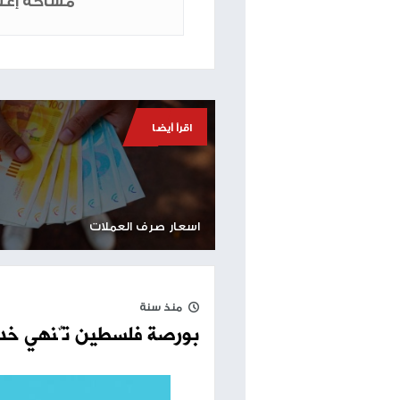
المعادن: الذهب: شراء 2886 بيع 2889
الفضة: شراء 31.65 بيع 31.71
طباعة
مساحة إعلانية
اقرأ أيضا