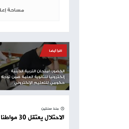
كبير في المعبر وعمليات تجريف طالت أنحاءه.
وتغلق إسرائيل المعبر منذ الثامن من مايو الماضي ضم
وقصفت المدفعية الإسرائيلية بشكل كثيف منطقة عر
وتمكن مواطنون من انتشال جثماني شهيدين من لفة 
وجود أعداد كبيرة من الجثامين المتحللة في شوارع 
غزة والشمال
وفي مدينة غزة ارتقى ستة شهداء بينهم أم وجنينه
القديمة.
وارتقى شهداء وجرحى في قصف إسرائيلي استهدف منز
طباعة
مساحة إعلانية