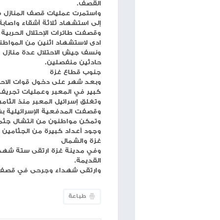
حجم الخط
شبكة وتر
الشهداء وأعداد كبيرة من الجرحى٠
٢٨٣ شهيدا و ٨١٤ اصابة ليترتفع عدد ضحايا الحرب الى ٣٧٠٨٤ شهيد و٨٤٤٩٤ اصابة منذ السابع من اكتوبر الماضي.
٦٩٨ جريح بينهم نحو ١٦٠ من النساء والأطفال.
وتحدث الناجون عن عمليات إعدام ميداني في صفوف 
القصف.
واستمرت عمليات قصف المنازل في مخيم النصيرات حي
إلى استشهاد ثلاثة أشقاء واصابة والدتهم بجراح بالغ
وقصفت طائرات الإحتلال الحربية تجمعا للمواطنين في
ادى لاستشهاد اثنين من المواطنين واصابة ستة اخرين 
ونسف جيش الاحتلال عدة منازل في منطقة ابو العجي
حادثين منفصلين.
جنوب قطاع غزة
وبعد شهر على دخول قوات الاحتلال لمعبر رفح على 