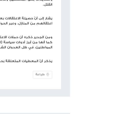
حجم الخط
شبكة وتر
الضّفة، بينهم سيدة من يطا/الخليل، بالإضافة إلى أطف
وأوضحت هيئة شؤون الأسرى والمحررين، ونادي الأسير، ف
تركزت في محافظة بيت لحم، فيما توزعت بقية الاعتقال
سلفيت، القدس، وطوباس التي تشهد عملية اقتحام 
إلى جانب ذلك، تواصل قوات الاحتلال خلال حملات الاعت