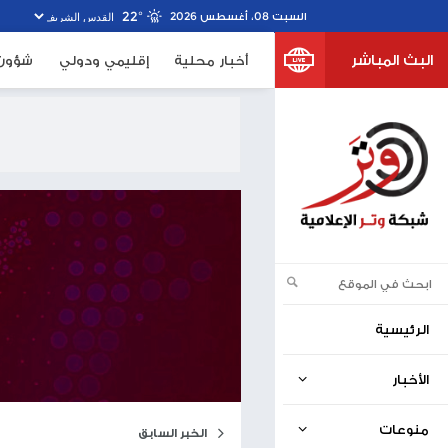
22º
خبار محلية
إقليمي ودولي
شؤون الأسرى
صحف اسرا