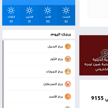
شرق القدس
اسعار صرف العملات
والمعادن
ة
بيت لحم
22°
32°
0 KM/H
السبت
الأحد
الاثنين
الثلاثاء
33
31
30
32