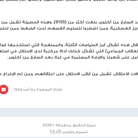
-عتقلت قوات الاحتلال الإسرائيليّ منذ مساء أمس، وحتّى صباح اليوم الإثنين، 30 مواطنا على الأقل من
ال، وأسرى أفرج عنهم مؤخرا، وأعاد الاحتلال اعتقالهم.
ي بيان مشترك، صدر اليوم الإثنين، أن عمليات الاعتقال
ات على محافظات قلقيلية، جنين، نابلس، رام الله، الخليل،
واسعة.
قال تنفيذ عمليات تنكيل واسعة، واعتداءات بالضرب المبرّح،