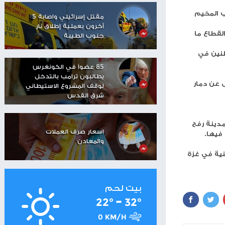
مستوطنون يهاجمون منزلا
في تجمع عرب الكعابنة
شرق رام الله
شرات
شاهر سعد: الاحتلال دمّر
مستقبل العمال
ر السبت لتصل ٢٧٤ شهيدا و
الفلسطينيين
ي
مقتل إسرائيلي واصابة 5
آخرون بعملية إطلاق نار
جنوب الطيبة
85 عضواً في الكونغرس
يطالبون ترامب بالتدخل
لوقف المشروع الاستيطاني