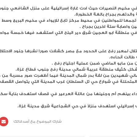
-واصلت الطائرات الإسرائيلية قصفها لمختلف مناطق قطاع غزة في اليوم ٢٤٨ من الحرب مخلفة ع
وارتكب الاحتلال الاسرائيلي ثمانية مجازر ضد العائلات في قطاع غزة خلال ال ٢٤ ساعة الاخيرة وصل منها للمشافي
وارتفعت أعداد الشهداء في المجزرة المروعة في مخيم النصيرات وسط قطاع غزة ظه
المواطنين داخل منازلهم وعن استشهاد عائلات بأكملها ف
ث ادت غارة إسرائيلية على منزل الشافعي جنوب المخيم
ة الخطورة.
 محيط مركز تابع للإيواء في مخيم البريج وسط القطاع ما
بجراح .
ن شرق دير البلح التي استشهد فيها خمسة مواطنين في
الحدود مع مصر كشفت صورا نشرها جنود الاحتلال عن دمار