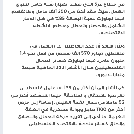
في قطاع غزة الذي شهد انهياراً شبه كامل لسوق
العمل، حيث فقد أكثر من 250 ألف عامل وظائفهم،
فيما تجاوزت نسبة البطالة 85% في ظل الدمار
الشامل والحصار وتعطل معظم الأنشطة
الاقتصادية.
وبيّن سعد أن عدد العاطلين عن العمل في
فلسطين تجاوز 570 ألف شخص من أصل نحو 1.4
مليون عامل، فيما تجاوزت خسائر العمال
الفلسطينيين خلال الأشهر الـ32 الماضية سبعة
مليارات يورو.
كما أشار إلى أن أكثر من 35 ألف عامل فلسطيني
تعرضوا للاعتقال والملاحقة، فيما استشهد أكثر من
52 عاملاً من عمال لقمة العيش، إضافة إلى فرض
أكثر من 1100 حاجز وبوابة عسكرية في الضفة
الغربية، ما أدى إلى تقييد حركة العمال والبضائع
وإلحاق خسائر فادحة بالاقتصاد الفلسطيني.