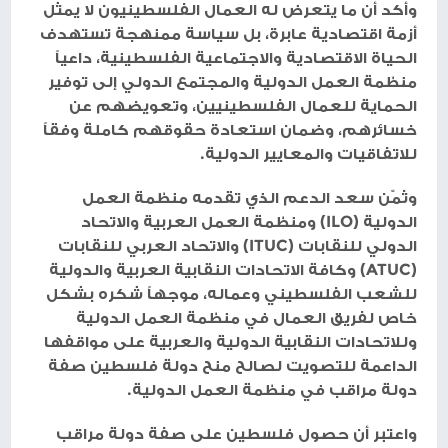
وأكد أن ما يتعرض له العمال الفلسطينيون لا يمثل
أزمة اقتصادية عابرة، بل سياسة ممنهجة تستهدف
الحياة الاقتصادية والاجتماعية الفلسطينية، داعياً
منظمة العمل الدولية والمجتمع الدولي إلى توفير
الحماية للعمال الفلسطينيين، وتعويضهم عن
خسائرهم، وضمان استعادة حقوقهم كاملة وفقاً
للاتفاقيات والمعايير الدولية.
وثمّن سعد الدعم الذي تقدمه منظمة العمل
الدولية (ILO) ومنظمة العمل العربية والاتحاد
الدولي للنقابات (ITUC) والاتحاد العربي للنقابات
(ATUC) وكافة الاتحادات النقابية العربية والدولية
للشعب الفلسطيني وعماله، موجهاً شكره بشكل
خاص لفريق العمال في منظمة العمل الدولية
وللاتحادات النقابية الدولية والعربية على مواقفها
الداعمة للتصويت لصالح منح دولة فلسطين صفة
دولة مراقب في منظمة العمل الدولية.
واعتبر أن حصول فلسطين على صفة دولة مراقب