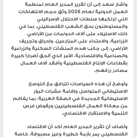
وأشار سعد إلى أن تقرير المدير العام لمنظمة
العمل الدولية لعام 2026 وثّق حجم الانتهاكات
التي ترتكبها سلطات الاحتلال الإسرائيلي
والمستوطنون بحق الشعب الفلسطيني، بما في
ذلك الاستيلاء على آلاف الدونمات من الأراضي
الزراعية، والاعتداء على المزارعين، وإحراق وتجريف
الأراضي، إلى جانب هدم المنشآت السكنية والزراعية
والصناعية والاقتصادية، الأمر الذي ألحق أضراراً كبيرة
بقطاعات الإنتاج الفلسطينية وأفقد آلاف العمال
مصادر رزقهم.
وأوضح أن هذه السياسات تترافق مع التوسع
الاستيطاني المتواصل وإقامة عشرات البؤر
الاستيطانية الجديدة في الضفة الغربية، بما يفاقم
من معاناة العمال الفلسطينيين ويقوض فرص
التنمية والاستقرار الاقتصادي.
وأضاف أن تقرير المدير العام أكد أن الاقتصاد
الفلسطيني يمر بأزمة خطيرة وغير مسبوقة، خاصة