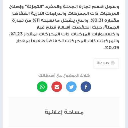
وسجل قسم تجارة الجملة والمفرد "التجزئة" وإصلاح
المركبات ذات المحركات والدراجات النارية انخفاضا
مقداره 0.31%، والذي يشكل ما نسبته 11% من تجارة
الجملة، حيث انخفضت أسعار قطع غيار
وإكسسوارات المركبات ذات المحركات بمقدار 1.23%،
والمركبات ذات المحركات انخفاضاً طفيفاً بمقدار
0.09%.
طباعة
شارك الموضوع مع أصدقائك
مساحة إعلانية