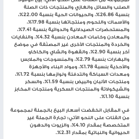
الصلب والسائل والغازي والمنتجات ذات الصلة
بنسبة 26.86%، والحيوانات الحية بنسبة 22.00%،
والأسماك واللحوم ومنتجاتها بنسبة 17.98%،
والمستحضرات الصيدلانية والدوائية بنسبة 7.41%،
والمعادن وخامات المعادن بنسبة 4.32%، والنفايات
والخردة والمنتجات الأخرى غير المصنّفة في موضع
آخر بنسبة 2.90%، والقهوة والشاي والكاكاو
والبهارات بنسبة 2.79%، والمنسوجات والملابس
والأحذية بنسبة 1.78%، ومواد البناء والأجهزة
ومعدات السباكة والتدفئة ولوازمها بنسبة 1.72%،
ومنتجات الألبان والبيض بنسبة 1.59%، والسكر
والشيكولاتة والمنتجات السكرية ومنتجات المخابز
بنسبة 1.10%.
في المقابل انخفضت أسعار البيع بالجملة لمجموعة
من الفئات على النحو الآتي: تجارة الجملة غير
المتخصصة بمقدار 4.10%، والزيوت والدهون
الحيوانية والنباتية بمقدار 2.31%.