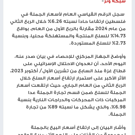
شبكة وتر
-
سجل الرقم القياسي العام لأسعار الجملة في
فلسطين ارتفاعا حاداً نسبته 6.26% خلال الربع الثاني
من عام 2024 مقارنة بالربع الأول من العام، بواقع
14.73% للسلع المنتجة والمستهلكة محليا، وبنسبة
2.73% للسلع المستوردة.
وأوضح الجهاز المركزي للإحصاء في بيان صدر عنه،
اليوم الأحد، أن لعدوان الاحتلال الإسرائيلي على
قطاع غزة منذ السابع من تشرين الأول/ أكتوبر 2023،
الأثر الأكبر على استمرار ارتفاع أسعار السلع خلال
الربع الثاني من العام الجاري، حيث ارتفعت أسعار
الجملة للسلع ضمن قسم تجارة الجملة عدا
المركبات ذات المحركات والدراجات النارية بنسبة
6.98%، والذي يشكل ما نسبته 89% من تجارة
الجملة.
وأشار البيان إلى ارتفاع أسعار البيع بالجملة
لمجموعة من الفئات على النحو الآتي: بيع الوقود