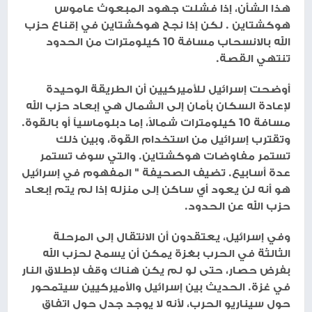
هذا الشأن، إذا فشلت جهود المبعوث عاموس
هوكشتاين . لكن إذا نجح هوكشتاين في إقناع حزب
الله بالانسحاب مسافة 10 كيلومترات من الحدود
تنتهي القصة.
أوضحت إسرائيل للأميركيين أن الطريقة الوحيدة
لإعادة السكان بأمان إلى الشمال هي إبعاد حزب الله
مسافة 10 كيلومترات شمالاً، إما دبلوماسياً أو بالقوة.
وتقترب إسرائيل من استخدام القوة، وبين ذلك
تستمر مفاوضات هوكشتاين. والتي سوف تستمر
عدة أسابيع. تضيف الصحيفة " المفهوم في إسرائيل
هو أنه لن يعود أي ساكن إلى منزله إذا لم يتم إبعاد
حزب الله عن الحدود.
وفي إسرائيل، يعتقدون أن الانتقال إلى المرحلة
الثالثة في الحرب بغزة يمكن أن يسمح لحزب الله
بفرض حصار، حتى لو لم يكن هناك وقف لإطلاق النار
في غزة. الحديث بين إسرائيل والأميركيين سيتمحور
حول سيناريو الحرب، لأنه لا يوجد جدل حول اتفاق