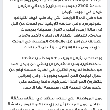
الساعة 21:00 (بتوقيت إسرائيل) ويلتقي الرئيس
بايدن في البيت الأبيض.
هذه هي المرة الرابعة التي يخاطب فيها نتنياهو
الكونجرس. وهي سابقة تاريخية لم تحدث من قبل
في حالة زعيم أجنبي. تقول صحيفة يديعوت
احرنوت. نتنياهو، يتطلع إلى إعادة تأكيد وتعزيز
التحالف بين إسرائيل والولايات المتحدة، في الوقت
الذي تخوض فيه إسرائيل حرباً على 7 جبهات.
ويصطحب رئيس الوزراء معه وفداً من عائلات
المختطفين، ومن المفترض أن يلتقي مع بايدن كما
هو مخطط له يوم الاثنين، في نهاية خمسة أيام من
العزل لبايدن الذي أصيب بكورونا . وفي إسرائيل
ينتظرون الموافقة الأميركية، وهذا يعتمد على
الفحوصات الطبية التي سيخضع لها الرئيس.
ومن المواضيع التي سيتم بحثها في اللقاء، صفقة
التبادل. ومن المنتظر أن يجري نتنياهو اليوم مناقشة
هامة بمشاركة فريق التفاوض، من المفترض أن يقرر