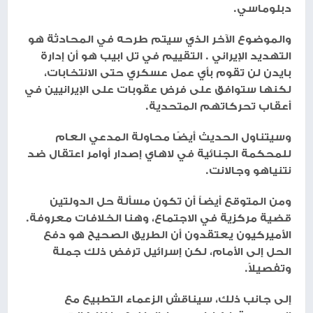
دبلوماسي.
والموضوع الآخر الذي سيتم طرحه في المحادثة هو
التهديد الإيراني . التقييم في تل ابيب هو أن إدارة
بايدن لن تقوم بأي عمل عسكري حتى الانتخابات،
لكنها ستوافق على فرض عقوبات على الإيرانيين في
أعقاب تحركاتهم المتحدية.
وسيتناول الحديث أيضًا محاولة المدعي العام
للمحكمة الجنائية في لاهاي إصدار أوامر اعتقال ضد
نتنياهو وجالانت.
ومن المتوقع أيضاً أن تكون مسألة حل الدولتين
قضية مركزية في الاجتماع، وهنا الخلافات معروفة.
الأميركيون يعتقدون أن الطريق الصحيح هو دفع
الحل إلى الأمام، لكن إسرائيل ترفض ذلك جملة
وتفصيلاً.
إلى جانب ذلك، سيناقش الزعماء التطبيع مع