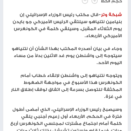
حجم الخط
شبكة وتر
-قال مكتب رئيس الوزراء الإسرائيلي إن
بنيامين نتنياهو سيلتقي الرئيس الأميركي جو بايدن
يوم الثلاثاء المقبل، وسيلقي كلمة في الكونغرس
الأميركي الأربعاء.
وجاء في بيان أصدره المكتب بهذا الشأن أن نتنياهو
سيتوجه إلى واشنطن يوم غد الاثنين بدلاً من مساء
اليوم الأحد.
ويتوجه نتنياهو إلى واشنطن لإلقاء خطاب أمام
الكونغرس هذا الأسبوع في مواجهة الضغوط
المكثفة للتوصل بسرعة إلى اتفاق لوقف إطلاق النار
في غزة.
وسيصبح رئيس الوزراء الإسرائيلي، الذي أمضى أطول
فترة في الحكم، الأربعاء أول زعيم أجنبي يلقي
كلمة أمام اجتماع مشترك لمجلسي الكونغرس أربع
مرات، فيما قام ونستون تشرشل بذلك ثلاث مرات.