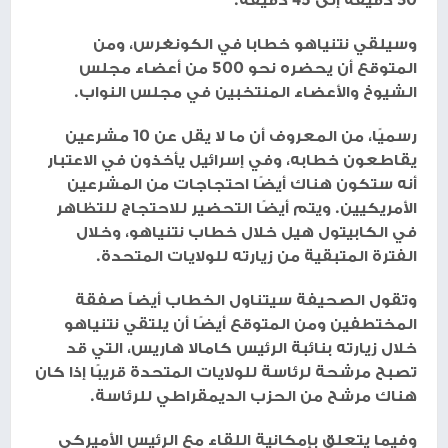
وسيلقي نتنياهو خطابا في الكونغرس، ومن
المتوقع أن يحضره نحو 500 من أعضاء مجلس
الشيوخ والأعضاء المنتخبين في مجلس النواب.
رسميًا، من المعروف أن ما لا يقل عن 10 مشرعين
يقاطعون خطابه، وفي إسرائيل يأخذون في الاعتبار
أنه ستكون هناك أيضًا احتجاجات من المشرعين
الأمريكيين. ويتم أيضًا التحضير للاحتجاج للتظاهر
في الكابيتول هيل خلال خطاب نتنياهو، وخلال
الفترة المتبقية من زيارته للولايات المتحدة.
وتقول الصحيفة سيتناول الخطاب أيضاً صفقة
المختطفين ومن المتوقع أيضًا أن يلتقي نتنياهو
خلال زيارته بنائبة الرئيس كامالا هاريس، التي قد
تصبح مرشحة لرئاسة للولايات المتحدة قريبًا إذا كان
هناك مرشح من الحزب الديمقراطي للرئاسة.
وفيما يتعلق بإمكانية اللقاء مع الرئيس الأميركي