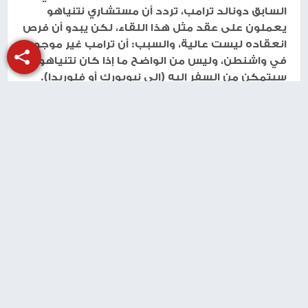
السابق دونالد ترامب، تردد أن مستشاري نتنياهو
يعملون على عقد مثل هذا اللقاء، لكن يبدو أن فرص
انعقاده ليست عالية، والسبب: أن ترامب غير موجود
في واشنطن، وليس من الواضح ما إذا كان نتنياهو
سيتمكن من السفر إليه (إلى نيويورك أو فلوريدا).
طباعة
شارك الموضوع مع أصدقائك
منذ سنتين
السعودية: ليس لنا علاقة باستهداف الحديدة