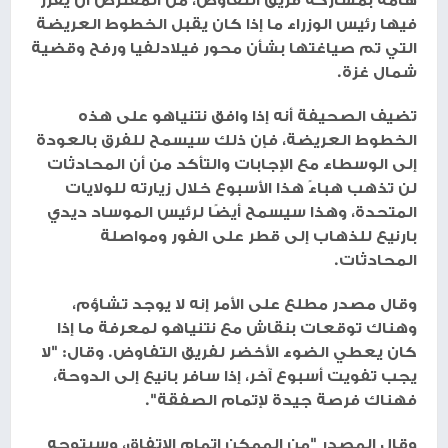
فيها رئيس الوزراء ما إذا كان يقبل الخطوط العريضة
التي تم صياغتها بشأن محور فيلادلفيا ورفح وقضية
شمال غزة.
تضيف الصحيفة أنه إذا وافق نتنياهو على هذه
الخطوط العريضة، فإن ذلك سيسمح للفرق بالعودة
إلى الوسطاء مع الإجابات والتأكد من أن المحادثات
لن تذهب هباءً هذا الأسبوع خلال زيارته للولايات
المتحدة، وهذا سيسمح أيضًا لرئيس الموساد ديدي
بارنيع للذهاب إلى قطر على الفور ومواصلة
المحادثات.
وقال مصدر مطلع على الأمر إنه لا يوجد تشاؤم،
وهناك توقعات بنقاش مع نتنياهو لمعرفة ما إذا
كان يعطي الضوء الأخضر لفريق التفاوض. وقال: "لا
يجب تفويت أسبوع آخر، إذا سافر بانيع إلى الدوحة،
فهناك فرصة جيدة لإتمام الصفقة".
وقال المصدر "من الممكن إتمام الاتفاق، وسيتوجه