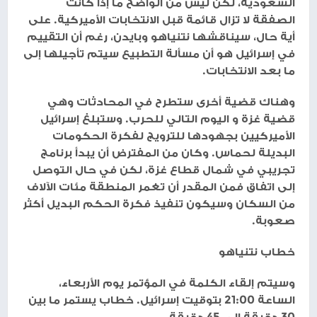
السعودية، لكن ليس من الواضح ما إذا كانت
الصفقة لا تزال قائمة قبل الانتخابات الأميركية. على
أية حال، سيناقشها نتنياهو وبايدن، رغم أن التقييم
في إسرائيل هو أن مسألة التطبيع سيتم تأجيلها إلى
ما بعد الانتخابات.
وهناك قضية أخرى ستطرح في المحادثات وهي
قضية غزة و اليوم التالي للحرب. وستبلغ إسرائيل
الأميركيين بجهودها للترويج لفكرة الحكومات
البديلة لحماس. وكان من المفترض أن يبدأ برنامج
تجريبي في شمال قطاع غزة، لكن في حال التوصل
إلى اتفاق فمن المقدر أن تغمر المنطقة مئات الآلاف
من السكان وسيكون تنفيذ فكرة الحكم البديل أكثر
صعوبة.
خطاب نتنياهو
وسيتم إلقاء الكلمة في المؤتمر يوم الأربعاء،
الساعة 21:00 بتوقيت إسرائيل. خطاب يستمر ما بين
30 دقيقة إلى 45 دقيقة.