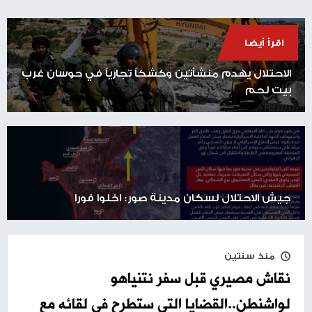
اقرأ أيضا
الاحتلال يهدم منشأتين وكشكاً تجارياً في حوسان غرب
بيت لحم
جيش الاحتلال لسكان مدينة صور: اخلوا فورا
منذ سنتين
نقاش مصيري قبل سفر نتنياهو
لواشنطن..القضايا التي ستطرح في لقائه مع