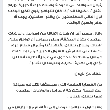
رئيس الموساد إلى الدوحة وهناك فرصة كبيرة لإبرام
اتفاق". مضيفا أنه "إذا كان نتنياهو ينوي تأخير الوقت
فإن أهالي المختطفين لن يظلوا صامتين. يجب ألا
نؤخر ونضيع الوقت.
وقال مصدر آخر إن هناك اتفاقا بين إسرائيل والولايات
المتحدة بشأن الصفقة، وعلى حماس أن توافق عليه.
"هناك مسائل تتعلق بفيلادلفيا وشمال قطاع غزة،
لكنها على الهامش. السؤال الكبير هو ما إذا كانت
حماس مستعدة للدخول في عملية تعرف أنها لن
تؤدي إلى نهاية الحرب، وعليها أن تقامر".
اللقاء مع بايدن:
من القضايا المهمة التي سيبحثها نتنياهو صياغة
استراتيجية مشتركة لإسرائيل والولايات المتحدة
فيما يتعلق بلبنان .
وسيحاول نتنياهو التوصل إلى تفاهم مع الرئيس في