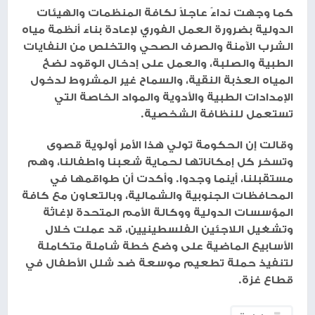
كما وجهت نداءً عاجلاً لكافة المنظمات والهيئات
الدولية بضرورة العمل الفوري لإعادة بناء أنظمة مياه
الشرب الآمنة والصرف الصحي والتخلص من النفايات
الطبية والصلبة، والعمل على إدخال الوقود لضخ
المياه العذبة النقية، والسماح غير المشروط لدخول
الإمدادات الطبية والأدوية والمواد الخاصة التي
تستعمل للنظافة الشخصية.
وقالت إن الحكومة تولي هذا الأمر أولوية قصوى
وتسخر كل إمكاناتها لحماية شعبنا واطفالنا، وهم
مستقبلنا، أينما وجدوا. وأكدت أن طواقمها في
المحافظات الجنوبية والشمالية، وبالتعاون مع كافة
المؤسسات الدولية ووكالة الأمم المتحدة لإغاثة
وتشغيل اللاجئين الفلسطينيين، قد عملت خلال
الأسابيع الماضية على وضع خطة شاملة متكاملة
لتنفيذ حملة تطعيم موسعة ضد شلل الأطفال في
قطاع غزة.