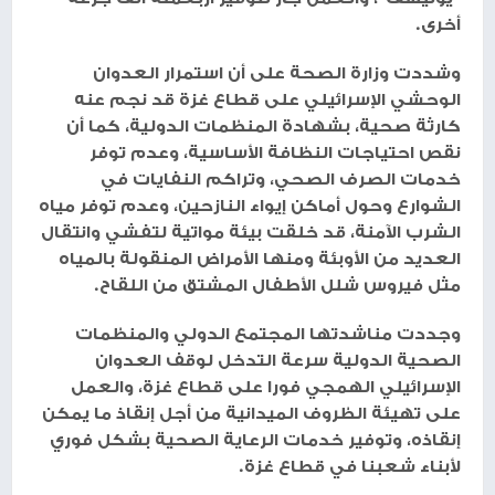
أخرى.
وشددت وزارة الصحة على أن استمرار العدوان
الوحشي الإسرائيلي على قطاع غزة قد نجم عنه
كارثة صحية، بشهادة المنظمات الدولية، كما أن
نقص احتياجات النظافة الأساسية، وعدم توفر
خدمات الصرف الصحي، وتراكم النفايات في
الشوارع وحول أماكن إيواء النازحين، وعدم توفر مياه
الشرب الآمنة، قد خلقت بيئة مواتية لتفشي وانتقال
العديد من الأوبئة ومنها الأمراض المنقولة بالمياه
مثل فيروس شلل الأطفال المشتق من اللقاح.
وجددت مناشدتها المجتمع الدولي والمنظمات
الصحية الدولية سرعة التدخل لوقف العدوان
الإسرائيلي الهمجي فورا على قطاع غزة، والعمل
على تهيئة الظروف الميدانية من أجل إنقاذ ما يمكن
إنقاذه، وتوفير خدمات الرعاية الصحية بشكل فوري
لأبناء شعبنا في قطاع غزة.