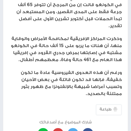
في الكونغو قالت إن من المرجح أن تتوفر 65 ألف
جرعة فقط على المدى القصير، ومن المستبعد أن
تبدأ الحملات قبل أكتوبر تشرين الأول على أفضل
تقدير.
وذكرت المراكز الإفريقية لمكافحة الأمراض والوقاية
منها، أن هناك ما يربو على 15 ألف حالة في الكونغو
مشتبه في إصابتها بمرض جدري القرود في إفريقيا
هذا العام مع 461 حالة وفاة، معظمهم أطفال.
ورغم أن هذه العدوى الفيروسية عادة ما تكون
خفيفة، فإنها قد تكون قاتلة في بعض الأحيان
وتسبب أعراضا شبيهة بالإنفلونزا مع ظهور بثور
ممتلئة بالصديد.
طباعة
شارك الموضوع مع أصدقائك