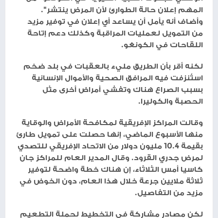
المهم إعلان حالة الطوارئ لأن المرض ينتشر".
وأضاف أنه يأمل أن يساعد أي إعلان في توفير مزيد
من التمويل لعمليات المراقبة وكذلك دعم إتاحة
اللقاحات في الكونغو.
لكنه أقر بأن الطريق مليء بالعقبات في بلد ضخم
استُنزفت فيه المرافق الصحية والأموال الإنسانية
بسبب الصراع هناك وتفشي أمراض أخرى مثل
الحصبة والكوليرا.
وقالت المراكز الإفريقية لمكافحة الأمراض والوقاية
منها الأسبوع الماضي، إنها حصلت على تمويل طارئ
بقيمة 10.4 مليون دولار من الاتحاد الإفريقي للتصدي
لمرض جدري القرود. وقال المدير العام للمراكز جان
كاسيا أمس الثلاثاء، إن هناك خطة واضحة لتوفير
ثلاثة ملايين جرعة خلال هذا العام، دون الخوض في
مزيد من التفاصيل.
لكن مصادر مشاركة في التخطيط لحملة التطعيم