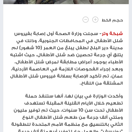
حجم الخط
شبكة وتر
- سجلت وزارة الصحة أول إصابة بفيروس
شلل الأطفال في المحافظات الجنوبية، وذلك في
مدينة دير البلح لطفل يبلغ من العمر (10 شهور) لم
يتلق أي جرعة تحصين ضد شلل الأطفال، حيث اشتبه
الأطباء بوجود أعراض مطابقة لمرض شلل الأطفال،
وبعد إجراء الفحوصات اللازمة في العاصمة الأردنية،
عمان، تم تأكيد الإصابة بسلالة فيروس شلل الأطفال
المشتقة من اللقاح.
وأكدت الوزارة في بيان لها، أنها ستنفذ حملة
تطعيم خلال الأيام القليلة المقبلة تستهدف
الأطفال تحت سن 10 سنوات، حيث تم توفير مليون
ومئتي ألف جرعة من طعم شلل الأطفال النوع
الثاني بالتنسيق مع منظمة الأمم المتحدة للطفولة
"يونيسف"، والعمل جار لتوفير أربعمئة ألف جرعة