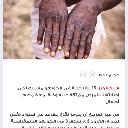
حجم الخط
شبكة وتر
-15 ألف حالة في الكونغو مشتبهاً في
إصابتها بالمرض مع 461 حالة وفاة، معظمهم
أطفال
من غير المرجح أن يتوفر لقاح يساعد في احتواء تفش
لجدري القرود (إم.بوكس) في الكونغو الديمقراطية
والدول المجاورة إلا بعد أشهر رغم نظر منظمة