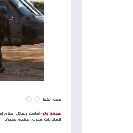
"إياتا": الحرب على إيران ترفع الوقود
ترامب: إيران ت
وتهدد شركات الطيران بالإفلاس
وسيكون ذلك م
منذ سنة
مقتل جندي إسرائيلي وإصابة آخرين في جن