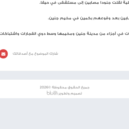
 إسرائيلي وإصابة آخرين اليوم السبت في معارك بحي