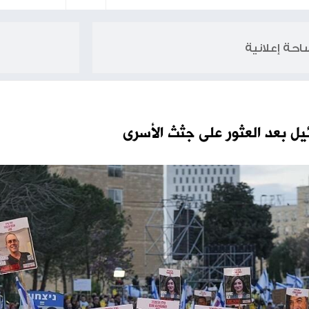
عواقب اقتص
لى جثث الأسرى