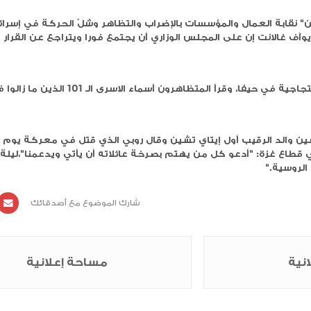
مة الاحتلال بنيامين نتنياهو لتخريب صفقة تبادل الأسرى
سسات بالإضراب والتظاهر وشلّ الحركة في إسرائيل اليوم،
المجلس الوزاري أن يجتمع فورا ويتراجع عن القرار الذي اتخذه
وشارك العشرات في الوقفة الاحتجاجية في حيفا، وقرأ المتظاهرون أسماء الاسرى الـ 101 الذين ما زالوا في أيدي