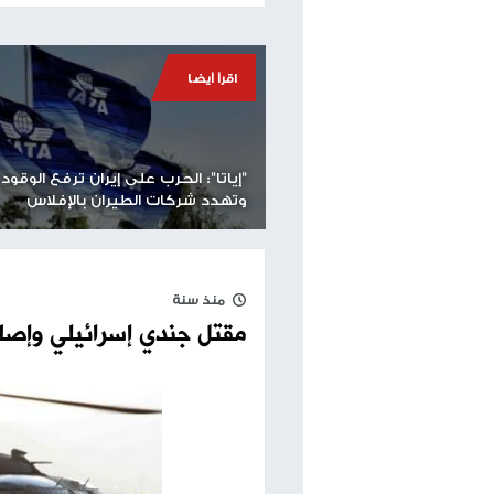
الأول/أكتوبر وجثته محفوظة في قطاع غزة: "أدعو كل
لتبادل الأسماء مثل لعبة الروليت الروسية."
طباعة
مساحة إعلانية
اقرأ أيضا