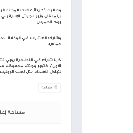
حجم الخط
شبكة وتر
-أثار الإعلان عن العثور على جثث 6 اسرى في قطاع غزة، غضباً غير مسبوق بين العائلات في اسرائيل.
واعتبرت العائلات أنه خطوة متعمدة من قبل رئيس حكو
ووقف إطلاق النار.
وطالبت "هيئة عائلات المختطفين" نقابة العمال والمؤ
بينما قال وزير الجيش الإسرائيلي يوآف غالانت إن على 
يوم الخميس.
حماس.