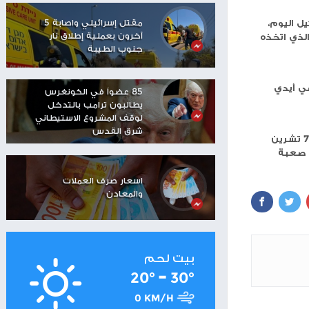
مستوطنون يهاجمون منزلا
في تجمع عرب الكعابنة
شرق رام الله
شاهر سعد: الاحتلال دمّر
مستقبل العمال
الفلسطينيين
مقتل إسرائيلي واصابة 5
آخرون بعملية إطلاق نار
جنوب الطيبة
85 عضواً في الكونغرس
يطالبون ترامب بالتدخل
لوقف المشروع الاستيطاني