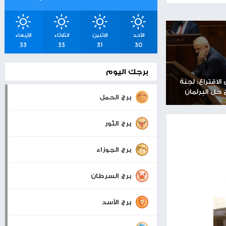
شرق القدس
اسعار صرف العملات
والمعادن
بيت لحم
20°
30°
0 KM/H
الأحد
الاثنين
الثلاثاء
الأربعاء
33
33
31
30