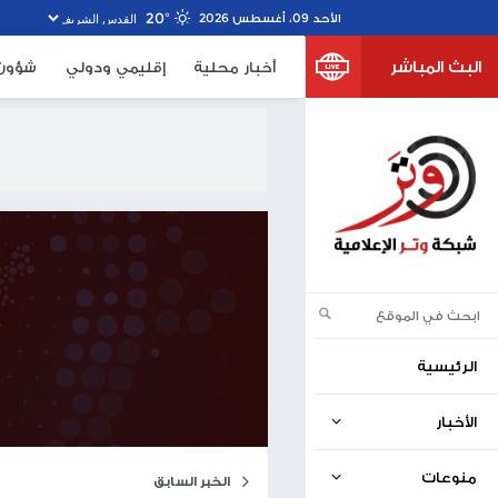
20º
خبار محلية
إقليمي ودولي
شؤون الأسرى
صحف اسرا