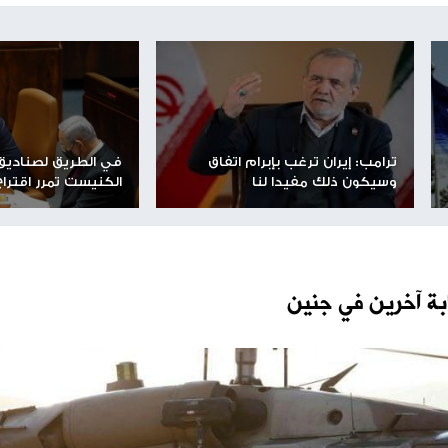
كما شارك في التظاهرة روبي تشين والد الرقيب أول إيتاي تشين وقال روبي الذي قتل في معركة يوم 7 تشرين
 من يهتم بصرخة عائلاته أن يأتي ويدعمنا"،ليلة صعبة
شارك الموضوع مع أصدقائك
مساحة إعلانية