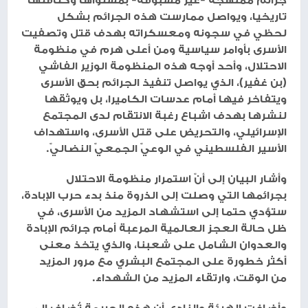
تاريخيا، ويواصل ممارست هذه الجرائم بشكل
لحظي في سجونه ومعسكراته بهدف قتل وتصفيت
الأسرى بأوامر سياسية ومن أعلى هرم في منظومة
الاحتلال، وأحد أوجه هذه المنظومة الوزير الفاشي
(بن غفير)، الذي يواصل تنفيذ الجرائم بحق الأسرى
ويتفاخر فيها أمام عدسات الكاميرا، بل ويوثقها
لنشرها بهدف اشباع رغبة الانتقام لدى المجتمع
الإسرائيلي، والتحريض على قتل الأسرى، واستهداف
الأسير الفلسطيني في الوعيّ الجمعيّ النضاليّ.
وأشار البيان إلى أنّ استمرار منظومة الاحتلال
بجرائمها التي وصلت إلى الذروة منذ بدء حرب الإبادة،
ستؤدي حتما إلى استشهاد المزيد من الأسرى، في
ظل حالة العجز العالمية المرعبة أمام جرائم الإبادة
والعدوان الشامل على شعبنا، والذي يتخذ معنى
أكثر خطورة على المجتمع البشري مع مرور المزيد
من الوقت، وارتقاء المزيد من الشهداء.
وأضافت الهيئة والنادي أن هذه الجريمة تُضاف إلى