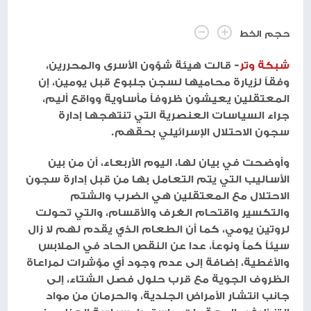
حجم الخط
شبكة وتر
- قالت هيئة شؤون الأسرى والمحررين،
وفقاً لزيارة محاميها لسجن جلبوع قبل يومين، إن
المعتقلين يعيشون ظروفاً مأساوية وواقع أليم،
جراء السياسات العنصرية التي تنتهجها إدارة
سجون الاحتلال الإسرائيلي بحقهم.
وأوضحت في بيان لها، اليوم الأربعاء، أن من بين
الأساليب التي يتم التعامل بها من قبل إدارة سجون
الاحتلال مع المعتقلين هي الضرب والشتم
والتكسير واقتحام الغرف والأقسام، والتي تحولت
لروتين يومي، كما أن الطعام الذي يقدم لهم لا زال
سيئاً كماً ونوعاً، عدا عن النقص الحاد في الملابس
والأغطية، إضافة إلى عدم وجود أي مؤشرات لمراعاة
الظروف الجوية مع قرب حلول فصل الشتاء، إلى
جانب انتشار الأمراض الجلدية، والحرمان من مواد