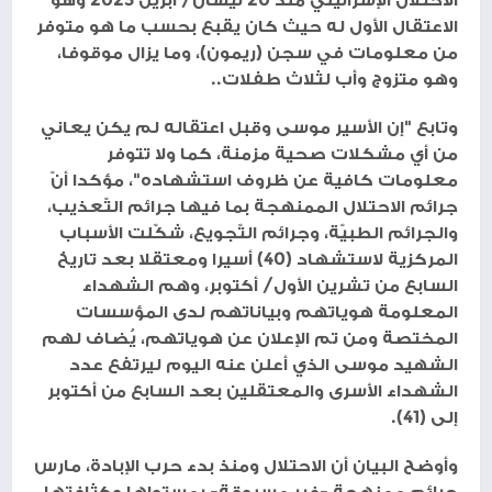
الاعتقال الأول له حيث كان يقبع بحسب ما هو متوفر
من معلومات في سجن (ريمون)، وما يزال موقوفا،
وهو متزوج وأب لثلاث طفلات..
وتابع "إن الأسير موسى وقبل اعتقاله لم يكن يعاني
من أي مشكلات صحية مزمنة، كما ولا تتوفر
معلومات كافية عن ظروف استشهاده"، مؤكدا أنّ
جرائم الاحتلال الممنهجة بما فيها جرائم التّعذيب،
والجرائم الطبيّة، وجرائم التّجويع، شكّلت الأسباب
المركزية لاستشهاد (40) أسيرا ومعتقلا بعد تاريخ
السابع من تشرين الأول/ أكتوبر، وهم الشهداء
المعلومة هوياتهم وبياناتهم لدى المؤسسات
المختصة ومن تم الإعلان عن هوياتهم، يُضاف لهم
الشهيد موسى الذي أعلن عنه اليوم ليرتفع عدد
الشهداء الأسرى والمعتقلين بعد السابع من أكتوبر
إلى (41).
وأوضح البيان أن الاحتلال ومنذ بدء حرب الإبادة، مارس
جرائم ممنهجة -غير مسبوقة- بمستواها وكثافتها