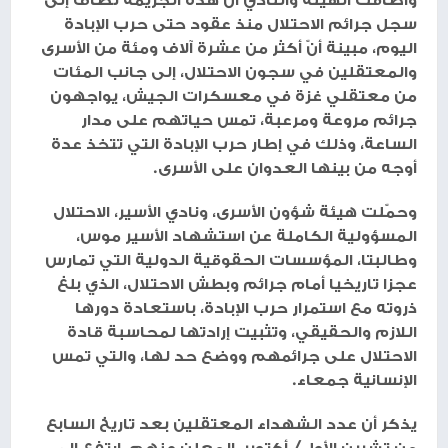
سجل جرائم الاحتلال منذ عقود حتى حرب الإبادة
اليوم، مبينة أنّ أكثر من عشرة آلاف ومئة من الأسرى
والمعتقلين في سجون الاحتلال، إلى جانب المئات
من معتقلي غزة في معسكرات الجيش، يواجهون
جرائم مروعة ومرعبة، تمس حياتهم على مدار
الساعة، وذلك في إطار حرب الإبادة التي تتخذ عدة
أوجه من بينها العدوان على الأسرى.
وحمّلت هيئة شؤون الأسرى، ونادي الأسير، الاحتلال
المسؤولية الكاملة عن استشهاد الأسير موس،
وطالبتا، المؤسسات الحقوقية الدولية التي تمارس
عجزا تاريخيا أمام جرائم وبطش الاحتلال، الذي بلغ
ذروته مع استمرار حرب الإبادة، باستعادة دورها
اللازم والحقيقي، وتثبيت إرادتها لمحاسبة قادة
الاحتلال على جرائمهم ووضع حد لها، والتي تمس
الإنسانية جمعاء.
يذكر أن عدد الشهداء المعتقلين بعد تاريخ السابع
من تشرين الأول/ أكتوبر، المعلن عنهم، ارتفع إلى