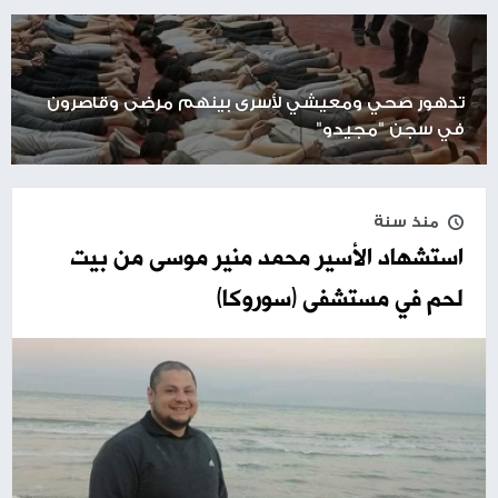
تدهور صحي ومعيشي لأسرى بينهم مرضى وقاصرون
في سجن "مجيدو"
منذ سنة
استشهاد الأسير محمد منير موسى من بيت
لحم في مستشفى (سوروكا)