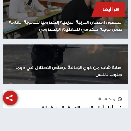
اقرأ أيضا
الخضور: امتحان التربية الدينية إلكترونيا للثانوية العامة
ضمن توجه حكومي للتعليم الإلكتروني
إصابة شاب من ذوي الإعاقة برصاص الاحتلال في دوما
جنوب نابلس
منذ سنة
في أول أيام "عيد العرش"- عشرات
المستوطنين يستبيحون الأقصى والقدس
القديمة