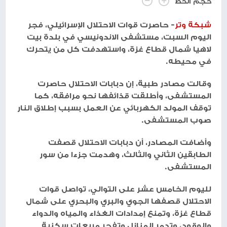
حجم الخط
شبكة وتر
- حاصرت قوات الاحتلال الإسرائيلي، فجر
اليوم السبت، مستشفى الاندونيسي في بلدة بيت
لاهيا شمال قطاع غزة، واستهدفت كل من يتحرك
في محيطه.
وقالت مصادر طبية، إن دبابات الاحتلال حاصرت
المستشفى، وأطلقت قذائفها نحو مرافقه، كما
توقف المولد الكهربائي عن العمل بسبب إطلاق النار
صوب المستشفى.
وأضافت المصادر، أن دبابات الاحتلال قصفت
الطابقين الثاني والثالث، وهدمت جزءا من سور
المستشفى.
لليوم الخامس عشر على التوالي، تواصل قوات
الاحتلال قصفها الجوي والبري والبحري على شمال
قطاع غزة، وتمنع إمدادات الغذاء والمياه والدواء
والوقود، وتدمر المنازل وتفجر مربعات سكنية