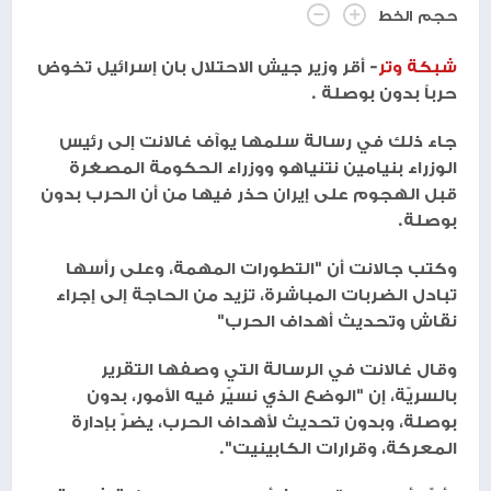
حجم الخط
شبكة وتر
- أقر وزير جيش الاحتلال بان إسرائيل تخوض
حرباً بدون بوصلة .
جاء ذلك في رسالة سلمها يوآف غالانت إلى رئيس
الوزراء بنيامين نتنياهو ووزراء الحكومة المصغرة
قبل الهجوم على إيران حذر فيها من أن الحرب بدون
بوصلة.
وكتب جالانت أن "التطورات المهمة، وعلى رأسها
تبادل الضربات المباشرة، تزيد من الحاجة إلى إجراء
نقاش وتحديث أهداف الحرب"
وقال غالانت في الرسالة التي وصفها التقرير
بالسريّة، إن "الوضع الذي نسيّر فيه الأمور، بدون
بوصلة، وبدون تحديث لأهداف الحرب، يضرّ بإدارة
المعركة، وقرارات الكابينيت".