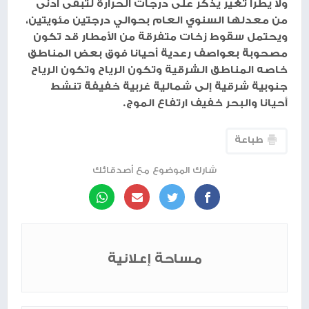
ولا يطرأ تغير يذكر على درجات الحرارة لتبقى أدنى
من معدلها السنوي العام بحوالي درجتين مئويتين،
ويحتمل سقوط زخات متفرقة من الأمطار قد تكون
مصحوبة بعواصف رعدية أحيانا فوق بعض المناطق
خاصه المناطق الشرقية وتكون الرياح وتكون الرياح
جنوبية شرقية إلى شمالية غربية خفيفة تنشط
أحيانا والبحر خفيف ارتفاع الموج.
طباعة
شارك الموضوع مع أصدقائك
مساحة إعلانية