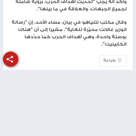
وأكّد أنه يجب "تحديث أهداف الحرب، برؤية شاملة
لجميع الجبهات، والعلاقة في ما بينها".
وقال مكتب نتنياهو في بيان، مساء الأحد، إن "رسالة
الوزير غالانت محيّرة للغاية"، مشيرا إلى أن "هناك
بوصلة واحدة، وهي أهداف الحرب كما حدّدها
الكابينيت".
طباعة
شارك الموضوع مع أصدقائك
منذ سنة
الجيش الإسرائيلي يعلن انتهاء الهجوم على
إيران والأخيرة تصف الرد بالضعيف