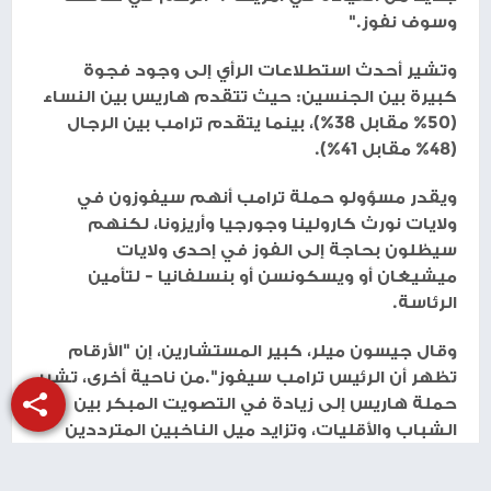
وسوف نفوز."
وتشير أحدث استطلاعات الرأي إلى وجود فجوة
كبيرة بين الجنسين: حيث تتقدم هاريس بين النساء
(50% مقابل 38%)، بينما يتقدم ترامب بين الرجال
(48% مقابل 41%).
ويقدر مسؤولو حملة ترامب أنهم سيفوزون في
ولايات نورث كارولينا وجورجيا وأريزونا، لكنهم
سيظلون بحاجة إلى الفوز في إحدى ولايات
ميشيغان أو ويسكونسن أو بنسلفانيا - لتأمين
الرئاسة.
وقال جيسون ميلر، كبير المستشارين، إن "الأرقام
تظهر أن الرئيس ترامب سيفوز".من ناحية أخرى، تشير
حملة هاريس إلى زيادة في التصويت المبكر بين
الشباب والأقليات، وتزايد ميل الناخبين المترددين
في اتجاهها.