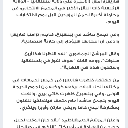
هاريس، أمس (الاثنين) على ولاية بنسلفانيا - الولاية
الرئيسية ذات الثقل الأكبر في المجمع الانتخابي، في
محاولة أخيرة لجمع المؤيدين قبل يوم الانتخابات
اليوم.
وفي تجمع حاشد في بيتسبرغ، هاجم ترامب هاريس
وادعى أن انتخابها سيؤدي إلى كارثة اقتصادية.
وقال المرشح الجمهوري "لقد انتظرنا هذا أربع
سنوات". ووعد قائلا: "سوف نفوز في بنسلفانيا،
وستكون هذه هي النهاية".
من جهتها، ظهرت هاريس في خمس تجمعات في
مختلف أنحاء البلاد، برفقة كوكبة من نجوم الدرجة
الأولى. وفي بيتسبرغ ظهرت كاتي بيري، وأنهت
اليوم بتجمع حاشد أمام متحف فيلادلفيا للفنون
بمشاركة ليدي غاغا وريكي مارتن وأوبرا وينفري.
وأعلن المرشح الديمقراطي: "لقد حان الوقت لجيل
جديد من القيادة في أمريكا". "الزخم في صالحنا