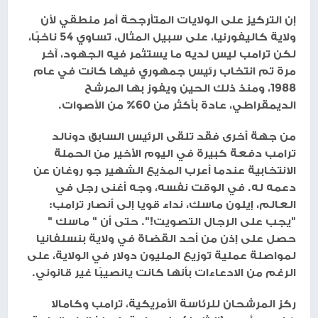
إن التركيز على الولايات المتأرجحة أمر منطقي لأن
ولاية كاليفورنيا، على سبيل المثال، تساوي 54 ناخبًا،
لكن ترامب ليس لديه ما يستثمر فيه الجهود، آخر
مرة تم انتخاب رئيس جمهوري فيها كانت في عام
1988، ومنذ ذلك الحين ويفوز بها المرشح
الديمقراطي، عادة بأكثر من 60% من الأصوات.
من جهة أخرى فقد تلقى الرئيس السابق دونالد
ترامب دفعة كبيرة في اليوم الأخير من الحملة
الانتخابية عندما أعرب المذيع الشهير جو روغان عن
دعمه له. في الوقت نفسه، وجه أغنى رجل في
العالم، إيلون ماسك، نداء قويا إلى أنصار ترامب:
"يجب على الرجال التصويت!". حتى أن " ماسك "
حصل على إذن من أحد القضاة في ولاية بنسلفانيا
لمواصلة عملية توزيع المليون دولار في الولاية، على
الرغم من الادعاءات بأنها كانت يانصيبًا غير قانوني.
ركز المرشحان للرئاسة الأمريكية، ترامب وكامالا