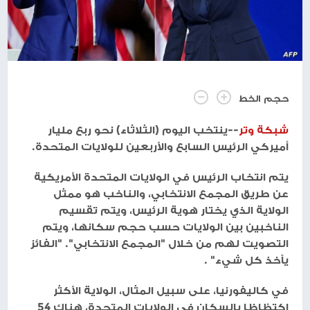
حجم الخط
شبكة وتر
--ينتخب اليوم (الثلاثاء) نحو ربع مليار
أميركي الرئيس السابع والأربعين للولايات المتحدة.
يتم انتخاب الرئيس في الولايات المتحدة الأمريكية
عن طريق المجمع الانتخابي، والناخب هو ممثل
الولاية الذي يختار هوية الرئيس، ويتم تقسيم
الناخبين بين الولايات حسب حجم سكانها، ويتم
التصويت لهم من خلال "المجمع الانتخابي". "الفائز
يأخذ كل شيء" .
في كاليفورنيا، على سبيل المثال، الولاية الأكثر
اكتظاظا بالسكان في الولايات المتحدة، هناك 54