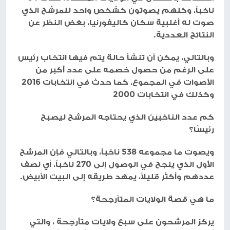
ناخباً، وكلهم يصوتون كشخص واحد للمرشح الذي
صوت له أغلبية سكان كاليفورنيا، بغض النظر عن
النتائج العددية.
وبالتالي، يمكن أن تنشأ حالة يتم فيها انتخاب رئيس
على الرغم من حصول خصمه على عدد أكبر من
الأصوات في المجموع، كما حدث في انتخابات 2016
وكذلك في انتخابات 2000
كم عدد الناخبين الذي يحتاجه المرشح ليصبح
رئيسًا؟
ويصوت ما مجموعه 538 ناخباً، وبالتالي فإن المرشح
الأول الذي ينجح في الوصول إلى 270 ناخباً، أي نصف
عددهم وأكثر قليلاً، يمهد طريقه إلى البيت الأبيض.
ما هي قصة الولايات المتأرجحة؟
يركز المرشحون على سبع ولايات متأرجحة ، والتي