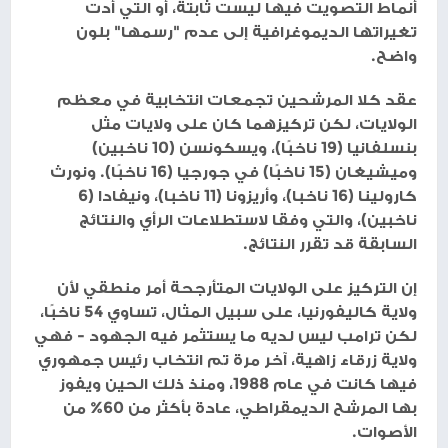
أنماط التصويت فيها ليست ثابتة، أو التي أدت
تغيراتها الديموغرافية إلى عدم "رسمها" بلون
واضح.
عقد كلا المرشحين تجمعات انتخابية في معظم
الولايات، لكن تركيزهما كان على ولايات مثل
بنسلفانيا (19 ناخبًا)، ويسكونسن (10 ناخبين)
وميشيغان (15 ناخبًا) في جورجيا (16 ناخبًا). ونورث
كارولينا (16 ناخبا)، وأريزونا (11 ناخبا)، ونيفادا (6
ناخبين)، والتي وفقا لاستطلاعات الرأي والنتائج
السابقة قد تقرر النتائج.
إن التركيز على الولايات المتأرجحة أمر منطقي لأن
ولاية كاليفورنيا، على سبيل المثال، تساوي 54 ناخبًا،
لكن ترامب ليس لديه ما يستثمر فيه الجهود - فهي
ولاية زرقاء زاهية، آخر مرة تم انتخاب رئيس جمهوري
فيها كانت في عام 1988، ومنذ ذلك الحين ويفوز
بها المرشح الديمقراطي، عادة بأكثر من 60% من
الأصوات.