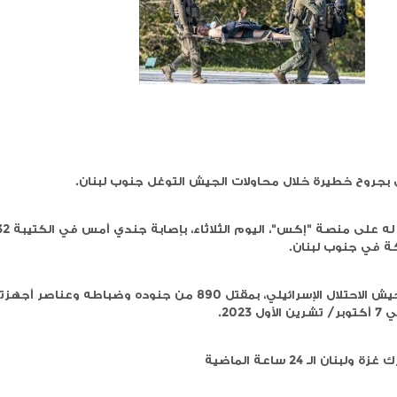
رغب بإبرام اتفاق
في الطريق لصناديق الاقتراع: ل
فيدا لنا
الكنيست تمرر اقتراح حل البرلم
لبنان