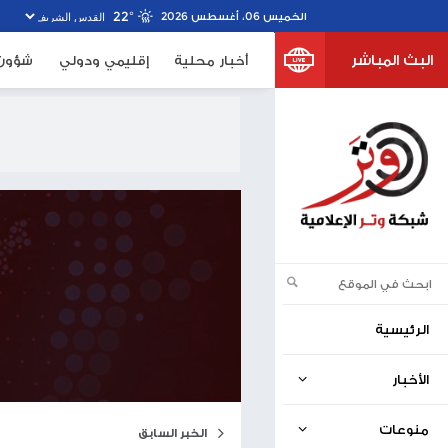
22º
خبار محلية
إقليمي ودولي
شؤون الأسرى
صحف اسرا