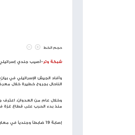
"إياتا": الحرب على إيران ترفع الوقود
ترامب: إيران ت
وتهدد شركات الطيران بالإفلاس
وسيكون ذلك م
منذ سنة
إصابة جندي إسرائيلي بجروح خطيرة جنوب 