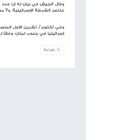
حجم الخط
شبكة وتر
-أصيب جندي إسرائيلي بجروح خطيرة خلال م
الناحال بجروح خطيرة خلال معركة في جنوب لبنان.
منذ بدء الحرب على قطاع غزة في 7 أكتوبر/ تشرين الأول 2023.
إصابة 19 ضابطاً وجندياً في معارك غزة ولبنان الـ 24 ساعة الماضية
عناصر الشرطة الإسرائيلية، و7 من أفراد جهاز الأمن العام "شاباك".