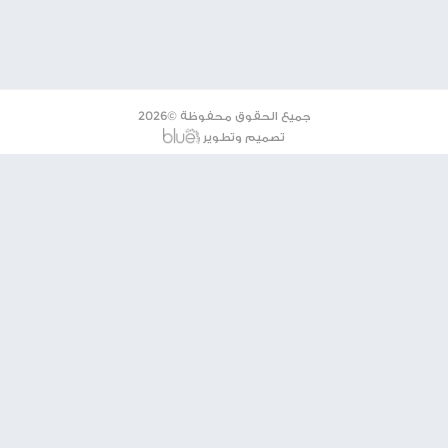
وفي أكتوبر/ تشرين الأول المنصرم، قتل 18 جندياً إسرائيلياً خلال المعارك في قطاع غزة، بينما قتل 33 جنديا
لال الإسرائيلي.
شارك الموضوع مع أصدقائك