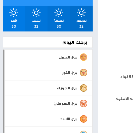
شرق القدس
جنة
ان
اسعار صرف العملات
والمعادن
بيت لحم
22°
32°
0 KM/H
الخميس
الجمعة
السبت
الأحد
30
32
30
32