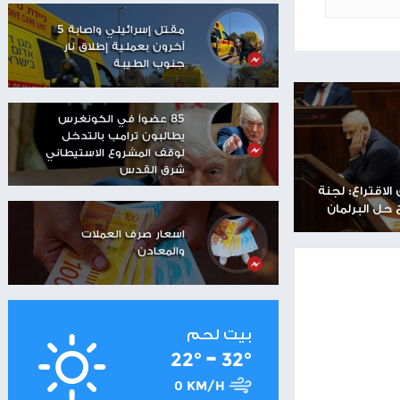
مستوطنون يهاجمون منزلا
في تجمع عرب الكعابنة
شرق رام الله
شاهر سعد: الاحتلال دمّر
مستقبل العمال
الفلسطينيين
مقتل إسرائيلي واصابة 5
آخرون بعملية إطلاق نار
جنوب الطيبة
85 عضواً في الكونغرس
يطالبون ترامب بالتدخل
لوقف المشروع الاستيطاني