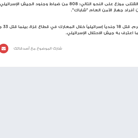
حاولات الجيش التوغل جنوب لبنان.
وأفاد الجيش الإسرائيلي في بيانٍ له على منصة "إكس"، اليوم الثلاثاء، بإصابة جندي أمس في الكتيبة 932 لواء
وخلال عام من العدوان، اعترف جيش الاحتلال الإسرائيلي، بمقتل 890 من جنوده وضباطه وعناصر أجهزته الأمنية
وقال الجيش في بيان له إن عدد القتلى موزع على النحو التالي: 808 من ضباط وجنود الجيش الإسرائيلي، 75 من