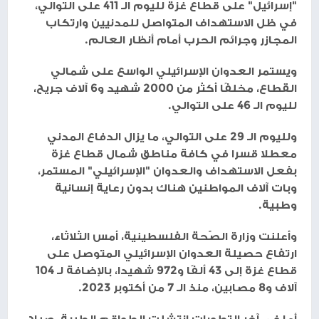
"إسرائيل" على قطاع غزة لليوم الـ 411 على التوالي،
في ظل الاستهداف المتواصل للمدنيين وارتكاب
المجازر وجرائم الحرب أمام أنظار العالم.
ويستمر العدوان الإسرائيلي الواسع على شمالي
القطاع، مخلفًا أكثر من 2000 شهيد و6 آلاف جريح،
لليوم الـ 46 على التوالي.
ولليوم الـ 29 على التوالي، ما يزال الدفاع المدني
معطلا قسرا في كافة مناطق شمال قطاع غزة
بفعل الاستهداف والعدوان "الإسرائيلي" المستمر،
وبات آلاف المواطنين هناك بدون رعاية إنسانية
وطبية.
وأعلنت وزارة الصّحة الفلسطينية، أمس الثلاثاء،
ارتفاع حصيلة العدوان الإسرائيلي المتوصل على
قطاع غزة إلى 43 ألفًا و972 شهيدا، بالإضافة لـ 104
آلاف و8 مصابين، منذ الـ 7 من أكتوبر 2023.
أما في آخر التطورات انتشلت الطواقم الطبية، صباح