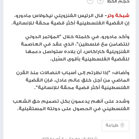
حجم الخط
شبكة وتر
- قال الرئيس الفنزويلي نيكولاس مادورو،
إن القضية الفلسطينية أكثر قضية محقة للإنسانية.
وأكد مادورو، في كلمته خلال "المؤتمر الدولي
للتضامن مع فلسطين"، الذي عقد في العاصمة
الفنزويلية كاراكاس، أن بلاده ستواصل دعمها
للقضية الفلسطينية بأقوى السُبل.
وأضاف: "إذا نظرتم إلى أسباب النضالات منذ القرن
الماضي من أجل خلق عالم عادل، فإن القضية
الفلسطينية أكثر قضية محقة للإنسانية".
وشدد على أنهم يدعمون بكل تصميم حق الشعب
الفلسطيني في الحصول على دولته المستقبلية.
طباعة
شارك الموضوع مع أصدقائك