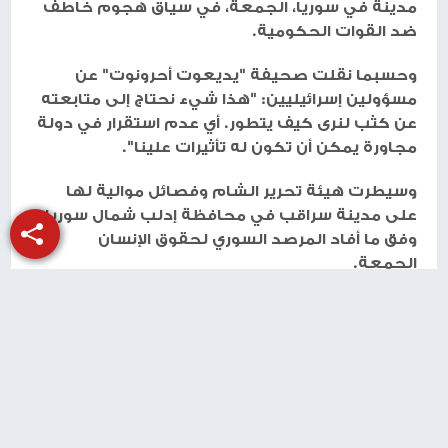
مدينة في سوريا، الجمعة، في سياق هجوم خاطف
ضد القوات الحكومية.
وحسبما نقلت صحيفة "يديعوت أحرونوت" عن
مسؤولين إسرائيليين: "هذا شيء نحتاج إلى متابعته
عن كثب لنرى كيف يتطور. أي عدم استقرار في دولة
مجاورة يمكن أن تكون له تأثيرات علينا".
وسيطرت هيئة تحرير الشام وفصائل موالية لها
على مدينة سراقب في محافظة إدلب شمال سوريا،
وفق ما أفاد المرصد السوري لحقوق الإنسان
الجمعة.
طباعة
شارك الموضوع مع أصدقائك