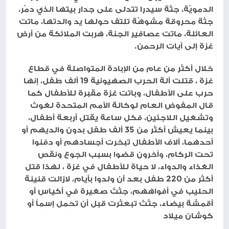
الدمويّة، جثة سيدرا تتدلى على جدار بيتها الذي دمّر،
جثة محروقة مشوهّة تلتف حولها يد والدتها، ماتت
العائلة، ماتت عصافير الجنة، هربت الملائكة من أرض
غزة إلى آيات الرحمن.
خلال أكثر من عام من الإبادة المتواصلة في قطاع
غزة ، قتلت آلة الحرب الصهيونية 19 ألف طفل، إنها
حرب على الأطفال، وباتت غزة مقبرة للأطفال كما
قال المفوض العام لوكالة الأمم المتحدة لغوث
وتشغيل اللاجئين، فكل ساعة يقتل أربعة أطفال،
بينما يعيش أكثر من 35 ألف طفل بدون والديهم أو
أحدهما، آلاف الأطفال تبخرت أجسادهم أو دفنوا
تحت الركام، وآخرون قضوا بسبب الجوع ونقص
الغذاء والدواء، لا حياة للأطفال في غزة ، لهذا قتل
أكثر من 220 طفل بعد أن ولدوا بأيام، لازالت قنينة
الحليب في أفواههم، جثث صغيرة في أكياس أو
أقمشة بيضاء، جثث تبعثرت قبل أن تحمل إسماً أو
كوشان ميلاد