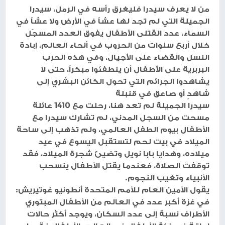
من لا يعرف سيدرا فليغرق رأسه في الرمل، سيدرا
الجميلة التي لم تجد لها عشاً في الأرض ولا عشاً في
السماء، عدد القتلى الأطفال يفوق العدد المسجّل
خلال أربع سنوات من الحروب في أنحاء العالم، إبادة
النسل والقضاء على الأجيال، وفي هذه الحرب
البربرية على الأطفال أن ينطفئوا مبكراً، حتى لا
يشاهدوا الجرائم التي تحول الكائن البشري إلى
شاهدٍ أو صاعق في قنبلة
سيدرا الجميلة لم تعد هنا، رحلت مع 1410 عائلة
مسحت من السجل المدني، لم تشارك سيدرا مع
الأطفال بيوم الطفل العالمي، ولم تذهب إلى ساحة
الميلاد في بيت لحم لتستقبل اليسوع في عيد
ميلاده، وهدايا بابا نويل وتضيئ شجرة الميلاد، فقد
توقفت الصلاة، فعندما يقتل الأطفال ينسحب
الأنبياء وتغيب النجوم.
يقول الأمين العام للأمم المتحدة أنطونيو غوتيريش:
في غزة أكبر عدد في العالم من الأطفال المبتوري
الأطراف نسبة إلى عدد السكان، ويوجد أكثر حالات