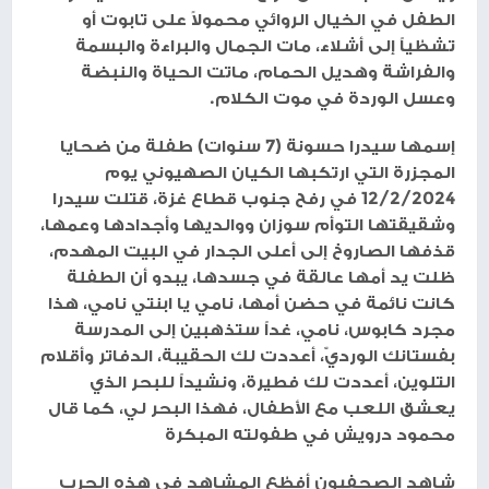
الطفل في الخيال الروائي محمولاً على تابوت أو
تشظياً إلى أشلاء، مات الجمال والبراءة والبسمة
والفراشة وهديل الحمام، ماتت الحياة والنبضة
وعسل الوردة في موت الكلام.
إسمها سيدرا حسونة (7 سنوات) طفلة من ضحايا
المجزرة التي ارتكبها الكيان الصهيوني يوم
12/2/2024 في رفح جنوب قطاع غزة، قتلت سيدرا
وشقيقتها التوأم سوزان ووالديها وأجدادها وعمها،
قذفها الصاروخ إلى أعلى الجدار في البيت المهدم،
ظلت يد أمها عالقة في جسدها، يبدو أن الطفلة
كانت نائمة في حضن أمها، نامي يا ابنتي نامي، هذا
مجرد كابوس، نامي، غداً ستذهبين إلى المدرسة
بفستانك الورديّ، أعددت لك الحقيبة، الدفاتر وأقلام
التلوين، أعددت لك فطيرة، ونشيداً للبحر الذي
يعشق اللعب مع الأطفال، فهذا البحر لي، كما قال
محمود درويش في طفولته المبكرة
شاهد الصحفيون أفظع المشاهد في هذه الحرب