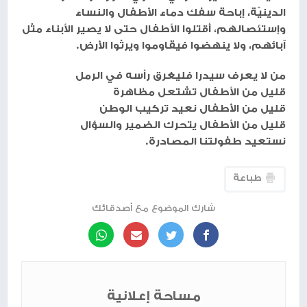
الدينيّة، إباحة سفك دماء الأطفال والنساء
وإستئصالهم، أقتلوا الأطفال حتى لا يصير الأبناء مثل
آبائهم، ولا ينهضوا فيقاوموا ويرثوا الأرض.
من لا يعرف سيدرا فليغرق رأسه في الرمل
قليل من الأطفال تشتعل مظاهرة
قليل من الأطفال نعيد تركيب الوطن
قليل من الأطفال يتحرك الضمير والسؤال
نستعيد طفولتنا المصادرة.
طباعة
شارك الموضوع مع أصدقائك
مساحة إعلانية