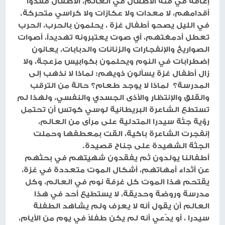
إعاقة في فئة الأطفال في العالم، الأطفال فقدوا
أقدامهم، لا معدات ولا عكازات ولا كراسي متحركة.
في الليل يصحو أطفال غزة ، يحلمون بالحرب، الحرب
تعطل أدمغتهم، أي صوت يعتبرونه تهديداً، أصوات
الصواريخ والإنفجارات والزنانات والدبابات، يعانون
إضطرابات في النوم ويحلمون بكوابيس مزعجة، ولا
زال أطفال غزة يسألون ذويهم: لماذا لا نذهب إلى
المدرسة؟ لماذا لا يوجد طعام؟ حالة من الترقب
والقلق والإنتظار والأذى الجسدي والنفسي، ولهذا لم
تستطع الشاعرة البريطانية لوسي كوتس أن تحتمل
رؤية جثة سيدرا المتدلية على مرآى من العالم،
إنفجرت الشاعرة باكية، القت بمعطفها وحملت
الجثة الشهيدة على جناح قصيدة.
أطفالنا يولدون ثم يفقدون شهيتهم في بحثهم
عن أثداء أمهاتهم، أشكال الموت متعددة في غزة،
يقتحم هذا الموت كل غرفة نوم في العالم، وكل
مدرسة وروضة وحديقة، لا يستطيع أحد في هذا
العالم أن يقول أنه لا يعرف ولم يشاهد الطفلة
سيدرا ، أو يدّعي أنه لم يكن طفلاً في يوم من الأيام،