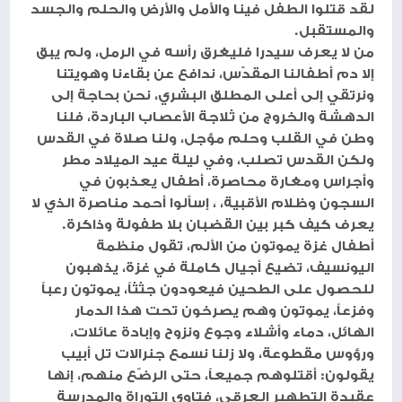
لقد قتلوا الطفل فينا والأمل والأرض والحلم والجسد
والمستقبل.
من لا يعرف سيدرا فليغرق رأسه في الرمل، ولم يبق
إلا دم أطفالنا المقدّس، ندافع عن بقاءنا وهويتنا
ونرتقي إلى أعلى المطلق البشري، نحن بحاجة إلى
الدهشة والخروج من ثلاجة الأعصاب الباردة، فلنا
وطن في القلب وحلم مؤجل، ولنا صلاة في القدس
ولكن القدس تصلب، وفي ليلة عيد الميلاد مطر
وأجراس ومغارة محاصرة، أطفال يعذبون في
السجون وظلام الأقبية، ، إسألوا أحمد مناصرة الذي لا
يعرف كيف كبر بين القضبان بلا طفولة وذاكرة.
أطفال غزة يموتون من الألم، تقول منظمة
اليونسيف، تضيع أجيال كاملة في غزة، يذهبون
للحصول على الطحين فيعودون جثثاً، يموتون رعباً
وفزعاً، يموتون وهم يصرخون تحت هذا الدمار
الهائل، دماء وأشلاء وجوع ونزوح وإبادة عائلات،
ورؤوس مقطوعة، ولا زلنا نسمع جنرالات تل أبيب
يقولون: أقتلوهم جميعاً، حتى الرضّع منهم، إنها
عقيدة التطهير العرقي، فتاوي التوراة والمدرسة