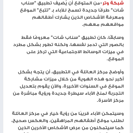
شبكة وتر
-من المتوقع أن يُضيف تطبيق "سناب
شات" طرقًا جديدة تسمح للآباء بـ "تتبع" الموقع
ومعرفة الأشخاص الذين يشارك أطفالهم
مواقعهم معهم.
وسابقًا، كان تطبيق "سناب شات" معروفًا فقط
بالصور التي تدمر نفسها، ولكنه تطور بشكل مطرد
في ميزات الوسائط الاجتماعية التي تركز على
الموقع.
وأوضح مركز العائلة في التطبيق، أن يتجه بشكل
أكبر نحو هذه الهوية من خلال ميزات مشاركة
الموقع في السنوات الأخيرة، والآن يقوم بتعديل
التجربة لمنح الآباء سيطرة جديدة ورؤية مباشرة من
مركز الأسرة.
وسيتمكن الآباء قريبًا من رؤية خيار في مركز العائلة
لطلب موقع أطفالهم المراهقين، والعكس صحيح،
كما سيتمكنون من عرض الأشخاص الآخرين الذين