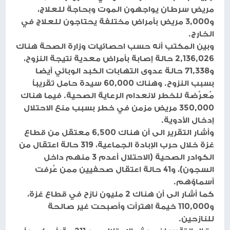
مريض سرطان يواجهون الموت وبحاجة للعلاج،
و3,000 مريض بأمراض مختلفة يحتاجون للعلاج في
الخارج.
وبين المكتب أنه حسب احصائيات وزارة الصحة هناك
2,136,026 حالة إصابة بأمراض معدية نتيجة النزوح،
و71,338 حالة عدوى التهابات الكبد الوبائي أيضا
بسبب النزوح. وهناك 60,000 سيدة حامل تقريباً
مُعرَّضة للخطر لانعدام الرعاية الصحية. فيما هناك
350,000 مريض مزمن في خطر بسبب منع الاحتلال
إدخال الأدوية.
وأشار التقرير الى أن هناك 6,500 معتقل من قطاع
غزة خلال حرب الإبادة الجماعية، 319 حالة اعتقال من
الكوادر الصحية (الاحتلال أعدم 3 منهم داخل
السجون)، و41 حالة اعتقال صحفيين ممن عُرفت
أسماؤهم.
كما أشار الى أن هناك 2 مليون نازح في قطاع غزة،
و110,000 خيمة اهترأت وأصبحت غير صالحة
للنازحين.