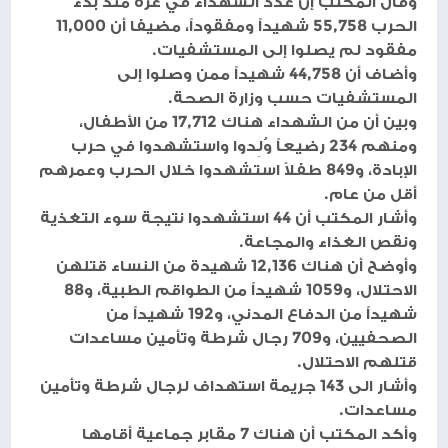
وقال المكتب إن عدد الشهداء في غزة منذ بدء
الحرب 55,758 شهيداً ومفقوداً، مضيفا أن 11,000
مفقود لم يصلوا إلى المستشفيات.
وأضاف أن 44,758 شهيداً ممن وصلوا إلى
المستشفيات حسب وزارة الصحة.
وبين أن من الشهداء هناك 17,712 من الأطفال،
ومنهم 234 رضيعاً وُلِدوا واستشهدوا في حرب
الإبادة، و849 طفلاً استشهدوا خلال الحرب وعمرهم
أقل من عام.
وأشار المكتب أن 44 استشهدوا نتيجة سوء التغذية
ونقص الغذاء والمجاعة.
وأوضح أن هناك 12,136 شهيدة من النساء قتلهن
الاحتلال، و1059 شهيداً من الطواقم الطبية، و88
شهيداً من الدفاع المدني، و192 شهيداً من
الصحفيين، و709 رجال شرطة وتأمين مساعدات
قتلهم الاحتلال.
وأشار الى 143 جريمة استهداف لرجال شرطة وتأمين
مساعدات.
وأكد المكتب أن هناك 7 مقابر جماعية أقامها