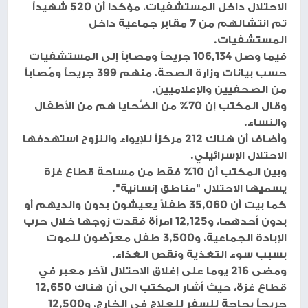
الاحتلال داخل المستشفيات، مؤكدا أن 520 شهيداً
تم انتشالهم من 7 مقابر جماعية داخل
المستشفيات.
فيما وصل 106,134 جريحاً ومصاباً إلى المستشفيات
حسب بيانات وزارة الصحة، منهم 399 جريحاً ومُصاباً
من الصحفيين والإعلاميين.
وقال المكتب إن 70% من الضَّحايا هم من الأطفال
والنساء.
وأضاف أن هناك 212 مركزاً للإيواء والنزوح استهدفها
الاحتلال الإسرائيلي.
وبين المكتب أن 10% فقط من مساحة قطاع غزة
يسميها الاحتلال "مناطق إنسانية".
كما بيت أن 35,060 طفلاً يعيشون بدون والديهم أو
بدون أحدهما، و12,125 امرأة فقدت زوجها خلال حرب
الإبادة الجماعية، و3,500 طفل معرّضون للموت
بسبب سوء التغذية ونقص الغذاء.
ومضى 216 يوما على إغلاق الاحتلال لآخر معبر في
قطاع غزة، حيث أشار المكتب الى أن هناك 12,650
جريحاً بحاجة للسفر للعلاج في الخارج، و12,500