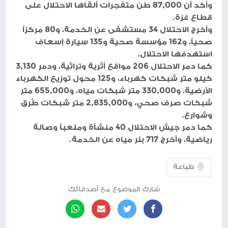
وأكد أن 87,000 طن متفجرات ألقاها الاحتلال على
قطاع غزة.
وأخرج الاحتلال 34 مستشفى عن الخدمة، و80 مركزاً
صحياً، و162 مؤسسة صحية و135 سيارة إسعاف
استهدفها الاحتلال.
كما دمر الاحتلال 206 مواقع أثرية وتراثية، ودمر 3,130
كيلو متر شبكات كهرباء، و125 محول توزيع الكهرباء
الأرضية، و330,000 متر شبكات مياه، و655,000 متر
شبكات صرف صحي، و2,835,000 متر شبكات طُرق
وشوارع.
كما دمر جيش الاحتلال 40 منشأة وملعباً وصالة
رياضية، وأخرج 717 بئر مياه عن الخدمة.
طباعة
شارك الموضوع مع أصدقائك