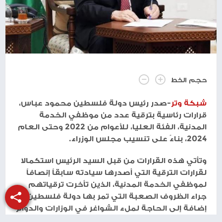
حجم الخط
شبكة وتر
-صدر رئيس دولة فلسطين محمود عباس،
قرارات رئاسية بترقية عدد من موظفي الخدمة
المدنية، الفئة العليا، للأعوام من 2022 وحتى العام
2024، بناءً على تنسيب مجلس الوزراء.
وتأتي هذه القرارات من قبل السيد الرئيس استكمالا
لقرارات الترقية التي أصدرها سيادته سابقاً إنصافاً
لموظفي الخدمة المدنية، الذين تأخرت ترقياتهم
جراء الظروف الصعبة التي تمر بها دولة فلسطين،
إضافة إلى الحاجة لملء الشواغر في الوزارات والدوائر
الحكومية.