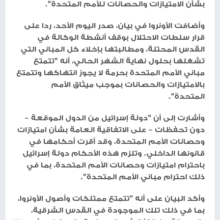
بشأن الامتيازات والحصانات للأمم المتحدة".
وأضافت الأونروا في بيان، صدر اليوم الأحد، ردا على
قرار سلطات الاحتلال بوقف أنشطة الوكالة في
القدس المحتلة، ومطالبتها بإخلاء كل المباني التي
تشغلها بحلول نهاية الشهر الحالي، أنه "تتمتع
مباني الأمم المتحدة بحرمة لا يجوز انتهاكها وتتمتع
بالامتيازات والحصانات بموجب ميثاق الأمم
المتحدة".
وأشارت إلى أن "دولة إسرائيل من الدول الموقعة –
دون تحفظات – على الاتفاقية العامة بشأن امتيازات
وحصانات الأمم المتحدة، وقد أقرت أحكامها في
قانونها الداخلي. وتلزم هذه الأحكام دولة إسرائيل
باحترام امتيازات وحصانات الأمم المتحدة، بما في
ذلك احترام مباني الأمم المتحدة".
وأكد البيان على أنه "تتمتع ممتلكات وأصول الأونروا،
بما في ذلك تلك الموجودة في القدس الشرقية،