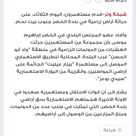
حجم الخط
شبكة وتر
-قدم مستعمرون، اليوم الثلاثاء، على
حراثة أراضٍ زراعية في بلدة الخضر جنوب بيت لحم.
وأفاد عضو المجلس البلدي في الخضر إبراهيم
موسى بأن مجموعة من المستعمرين حرثت
العشرات من الدونمات الزراعية في منطقة "واد أبو
الحسن" غرب البلدة، المحاذية للطريق الاستعماري
الموصل إلى مستعمرة "بيتار عيليت" الجاثمة على
أراضي المواطنين، والقريبة من البؤرة الاستعمارية
"سيدي بوعز".
يشار إلى أن قوات الاحتلال ومستعمريه صعدوا في
الآونة الأخيرة هجمتهم الاستعمارية بحق أراضي
بلدة الخضر، التي تمثلت في سلب عدد من الدونمات،
ومنع المزارعين من الوصول إلى أراضيهم.
طباعة