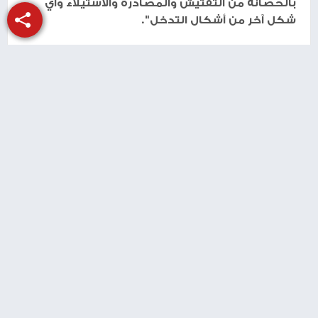
بالحصانة من التفتيش والمصادرة والاستيلاء وأي
شكل آخر من أشكال التدخل".
طباعة
شارك الموضوع مع أصدقائك
منذ سنة
شهيد متأثرا بإصابته برصاص الاحتلال في
جنين الأسبوع الماضي