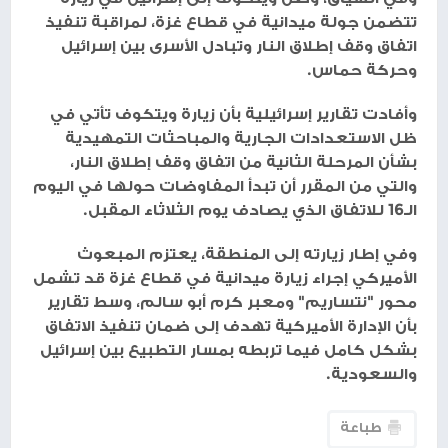
تتضمن جولة ميدانية في قطاع غزة، لمراقبة تنفيذ
اتفاق وقف إطلاق النار وتبادل الأسرى بين إسرائيل
وحركة حماس.
وأفادت تقارير إسرائيلية بأن زيارة ويتكوف تأتي في
ظل الاستعدادات الجارية والمباحثات التمهيدية
بشأن المرحلة الثانية من اتفاق وقف إطلاق النار،
والتي من المقرر أن تبدأ المفاوضات حولها في اليوم
الـ16 للاتفاق الذي يصادف يوم الثلاثاء المقبل.
وفي إطار زيارته إلى المنطقة، يعتزم المبعوث
الأميركي إجراء زيارة ميدانية في قطاع غزة قد تشمل
محور "نتساريم" ومعبر كرم أبو سالم، وسط تقارير
بأن الإدارة الأميركية تهدف إلى ضمان تنفيذ الاتفاق
بشكل كامل فيما تربطه بمسار التطبيع بين إسرائيل
والسعودية.
طباعة