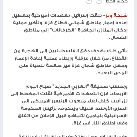
حجم الخط
شبكة وتر
- تلقت إسرائيل تعهدات أميركية بتعطيل
إعادة إعمار مناطق شمالي قطاع غزة، وتأخير عملية
إدخال المنازل الجاهزة "الكرفانات" إلى مناطق
الشمال.
يأتي ذلك بهدف دفع الفلسطينيين إلى الهجرة من
القطاع، من خلال عرقلة وإبطاء عملية إعادة الإعمار
وجعل مناطق شمال غزة غير صالحة للحياة على
المدى البعيد.
وبحسب صحيفة "العربي الجديد" صباح اليوم
الأربعاء، فإن التعهدات الأميركية نقلت المخطط إلى
تل أبيب خلال لقاء مبعوث الرئيس الأميركي إلى
الشرق الأوسط، ستيف ويتكوف، برئيس الحكومة
الإسرائيلية بنيامين نتنياهو قبيل الإعلان عن اتفاق
وقف إطلاق النار في غزة.
وفي السياق، وصل ويتكوف إلى إسرائيل في زيارة