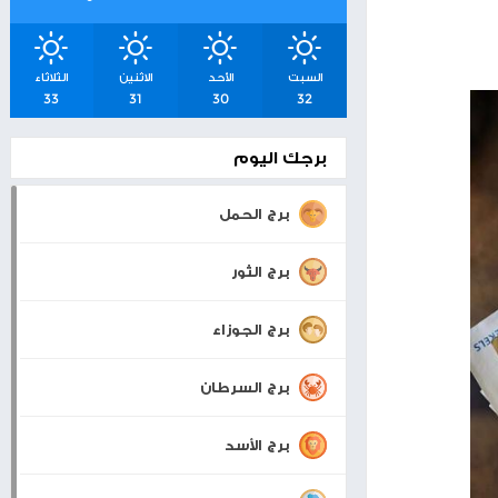
شرق القدس
اسعار صرف العملات
والمعادن
إنتاج
بيت لحم
22°
32°
0 KM/H
السبت
الأحد
الاثنين
الثلاثاء
33
31
30
32