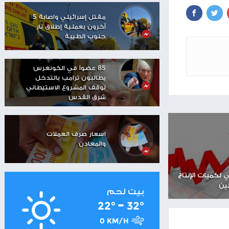
مستوطنون يهاجمون منزلا
في تجمع عرب الكعابنة
شرق رام الله
شاهر سعد: الاحتلال دمّر
مستقبل العمال
الفلسطينيين
مقتل إسرائيلي واصابة 5
آخرون بعملية إطلاق نار
جنوب الطيبة
85 عضواً في الكونغرس
يطالبون ترامب بالتدخل
لوقف المشروع الاستيطاني