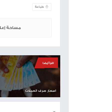
دينار- شراء: 4.97 بيع: 5.04
يورو- شراء: 3.65 بيع: 3.69
المعادن: الذهب: شراء 2865 بيع 2866
الفضة: شراء 32.24 بيع 32.26
طباعة
مساحة إعلانية