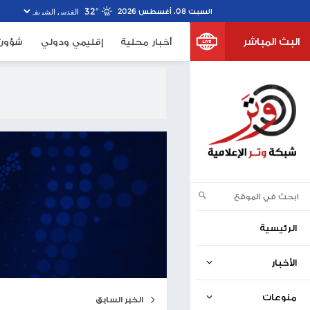
32º
خبار محلية
إقليمي ودولي
شؤون الأسرى
صحف اسرا