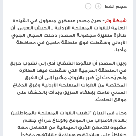
حجم الخط
شبكة وتر
- صرح مصدر عسكري مسؤول في القيادة
العامة للقوات المسلحة الأردنية ــ الجيش العربي، أن
طائرة مسيرة مجهولة المصدر دخلت المجال الجوي
الأردني وسقطت فوق منطقة ماعين في محافظة
مأدبا.
وبين المصدر أنّ سقوط الشظايا أدى إلى نشوب حريق
في المنطقة الحرجية التي سقطت فيها الطائرة
ولم يُحدِث أيّ ضررِ بالأرواح، مشيراً إلى أن الفرق
المختصة من القوات المسلحة الأردنية وفرق الدفاع
المدني قامت بإطفاء الحريق وبدأت بالكشف على
موقع الحادث.
وجاء في البيان "تهيب القوات المسلحة بالمواطنين
بعدم الاقتراب من الموقع والإبلاغ عن أي جسم
مشبوه لتتمكن الفرق الميدانية من التعامل معه
حفاظاً على سلامتهم وسلامة عائلاتهم مؤكداً