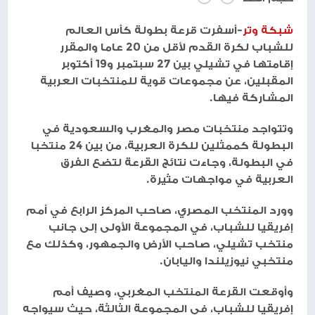
شبكة وتر
-أسفرت قرعة بطولة كأس العالم
للشباب لكرة القدم لأقل من 20 عاما والمقرر
إقامتها في تشيلي بين 27 سبتمبر و19 أكتوبر
المقبلين، عن مجموعات قوية للمنتخبات العربية
المشاركة فيها.
وتتواجد منتخبات مصر والمغرب والسعودية في
البطولة كممثلين للكرة العربية، من بين 24 منتخبا
في البطولة، وجاءت نتائج القرعة لتضع الفرق
العربية في مواجهات مثيرة.
وورد المنتخب المصري، صاحب المركز الرابع في أمم
إفريقيا للشباب، في المجموعة الأولى إلى جانب
منتخب تشيلي، صاحب الأرض والجمهور، وكذلك مع
منتخبي نيوزيلندا واليابان.
وأوقعت القرعة المنتخب المغربي، وصيف أمم
إفريقيا للشباب، في المجموعة الثالثة، حيث سيواجه