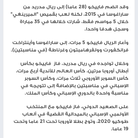
وقد انضم فاييخو (28 عاما) إلى ريال مدريد من
ساراغوسا في 2015، لكنه لعب بقميص "الميرينغي"
خلال 5 مواسم فقط، شارك خلالها في 35 مباراة
وسجل هدفا واحدا.
وأعار الريال فاييخو 5 مرات، إلى ساراغوسا وأينتراخت
فرانكفورت وولفرهامبتون وغرناطة (في مناسبتين).
وخلال تواجده في ريال مدريد، فاز فاييخو بكأس
أبطال أوروبا مرتين، كأس العالم للأندية أربع مرات،
كأس السوبر الأوروبي ثلاث مرات، وكأس السوبر
الإسباني في مناسبتين بالإضافة إلى تتويجه في
مناسبة واحدة بالدوري الإسباني وكأس الملك.
على الصعيد الدولي، فاز فاييخو مع المنتخب
الأولمبي الإسباني بالميدالية الفضية في ألعاب
طوكيو 2020، وتوج بطلا لأوروبا تحت 21 عاما وتحت
19 عاما.