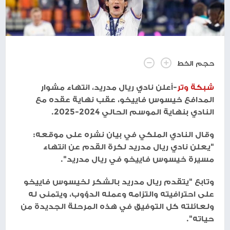
حجم الخط
شبكة وتر
-أعلن نادي ريال مدريد، انتهاء مشوار
المدافع خيسوس فاييخو، عقب نهاية عقده مع
النادي بنهاية الموسم الحالي 2024-2025.
وقال النادي الملكي في بيان نشره على موقعه:
"يعلن نادي ريال مدريد لكرة القدم عن انتهاء
مسيرة خيسوس فاييخو في ريال مدريد".
وتابع "يتقدم ريال مدريد بالشكر لخيسوس فاييخو
على احترافيته والتزامه وعمله الدؤوب، ويتمنى له
ولعائلته كل التوفيق في هذه المرحلة الجديدة من
حياته".