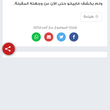
ولم يكشف فاييخو حتى الآن عن وجهته المقبلة.
طباعة
شارك الموضوع مع أصدقائك
منذ سنة
برونزية لفلسطين في البطولة العربية
للمصارعة