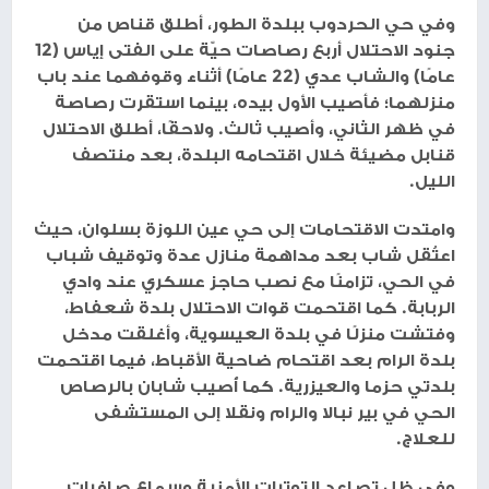
وفي حي الحردوب ببلدة الطور، أطلق قناص من
جنود الاحتلال أربع رصاصات حيّة على الفتى إياس (12
عامًا) والشاب عدي (22 عامًا) أثناء وقوفهما عند باب
منزلهما؛ فأصيب الأول بيده، بينما استقرت رصاصة
في ظهر الثاني، وأصيب ثالث. ولاحقًا، أطلق الاحتلال
قنابل مضيئة خلال اقتحامه البلدة، بعد منتصف
الليل.
وامتدت الاقتحامات إلى حي عين اللوزة بسلوان، حيث
اعتُقل شاب بعد مداهمة منازل عدة وتوقيف شباب
في الحي، تزامنًا مع نصب حاجز عسكري عند وادي
الربابة. كما اقتحمت قوات الاحتلال بلدة شعفاط،
وفتشت منزلًا في بلدة العيسوية، وأغلقت مدخل
بلدة الرام بعد اقتحام ضاحية الأقباط، فيما اقتحمت
بلدتي حزما والعيزرية. كما أُصيب شابان بالرصاص
الحي في بير نبالا والرام ونقلا إلى المستشفى
للعلاج.
وفي ظل تصاعد التوترات الأمنية وسماع صافرات