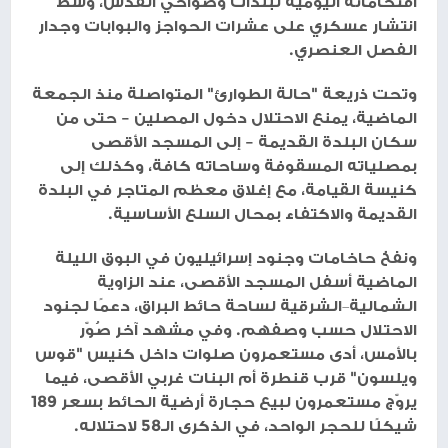
اقتحاماته اليومية لبلدات وضواحي القدس، وسط
انتشار عسكري على عشرات الحواجز والبوابات وجدار
الفصل العنصري.
وتحت ذريعة "حالة الطوارئ" المتواصلة منذ الجمعة
الماضية، يمنع الاحتلال دخول المصلين – حتى من
سكان البلدة القديمة – إلى المسجد الأقصى
بمصلياته المسقوفة وساحاته كافة، وكذلك إلى
كنيسة القيامة، مع إغلاق معظم المتاجر في البلدة
القديمة والاكتفاء بمحال السلع الأساسية.
ونفخ حاخامات وجنود إسرائيليون في البوق الليلة
الماضية أسفل المسجد الأقصى، عند الزاوية
الشمالية‑الشرقية لساحة حائط البراق، دعمًا لجنود
الاحتلال حسب وصفهم. وفي مشهد آخر صُوّر
بالأمس، أدى مستعمرون صلوات داخل كنيس "قوس
ويلسون" قرب قنطرة أم البنات غربي الأقصى، فيما
يروّج مستعمرون لبيع حجارة أرضية الحائط بسعر 189
شيكلًا للحجر الواحد، في الذكرى الـ58 لاحتلاله.