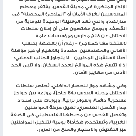
الإنذار المتكررة في مدينة القدس، يفتقر معظم
المقدسيين لغرف الأمان أو "الملاجئ المحصنة" في
منازلهم، والتي تُعد الوسيلة الوحيدة للوقاية من
القصف. ويجمع مختصون على أن إعلان سلطات
الاحتلال عن فتح مدارس ومؤسسات عامة
لاستخدامها كملاجئ – رغم أن بعضها، بحسب
الأهالي والمهندسين، مهددة بالانهيار أو غير مؤهلة
أصلًا لاستقبال المدنيين – لا يتجاوز الجانب الدعائي؛
إذ لا تتسع هذه المواقع لعدد السكان، ولا تلبي الحد
الأدنى من معايير الأمان.
وفي مشهد موازٍ للحصار الداخلي، تُحاصر سلطات
الاحتلال مدينة القدس بـ84 حاجزًا، موزعة بين حواجز
عسكرية دائمة، وسواتر ترابية، وبوابات على امتداد
جدار الفصل العنصري، تعيق حركة المواطنين،
وتفصل القدس عن محيطها الفلسطيني في الضفة
الغربية، وتُستخدم هكأداة يومية لتنكيل المواطنين
عبر التفتيش والاحتجاز والمنع من المرور.