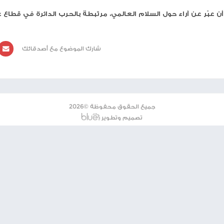
ية مفاجئة من نجم كرة القدم كريستيانو رونالدو خلال قمة
يحمل توقيعه، الحائز على جائزة الكرة الذهبية خمس مرات،
اصة مكتوبة على ظهرها: "إلى الرئيس دونالد ترامب. أدع
 بين إسرائيل وإيران والحرب في غزة.
ت مع قادة عالميين، مثل رئيس الوزراء الكندي مارك كارني،
 إيمانويل ماكرون. ناقش قادة مجموعة السبع قضايا مهمة،