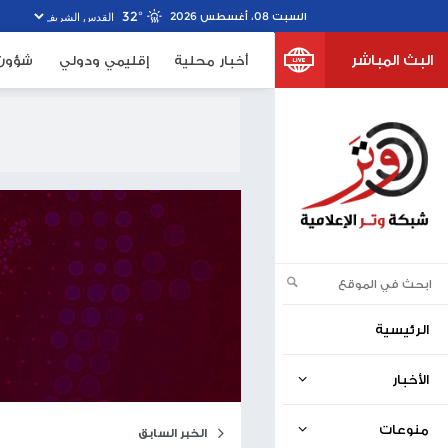
32º
خبار محلية
إقليمي ودولي
شؤون الأسرى
صحف اسرا