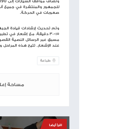
شبكة وتر
-حولت بلدية
للسكان الذين لا يتوفر لهم مأوى في مبانيهم السكن
وبحسب اعلان بلدية الاحتلال فقد تم فحص هذه المواقف
صارمة، تشمل جدرانًا خرسانية سميكة، وأنظمة تهوية مت
والاتصالات. ويضمن موقعها تحت الأرض حماية عالية م
للجمهور 
صعوبات في الحركة.
وتم تحديث إرشادات قيادة الجبهة الداخلية في اسرائيل 
١٥-٣٠ دقيقة، مع إشعار في تطبيق قيادة الجبهة ال
مسبق عبر 
عند الإشعار. تتيح هذه المراحل وقتًا أطول للوصول إل