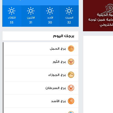
شرق القدس
اسعار صرف العملات
والمعادن
بيت لحم
22°
32°
0 KM/H
السبت
الأحد
الاثنين
الثلاثاء
توجه
33
31
30
32