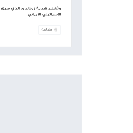
حجم الخط
شبكة وتر
-- تلقى الرئيس الأمريكي دونالد ترامب هد
مجموعة السبع في كندا.
فقد تلقى الرئيس الجمهوري قميصًا لمنتخب البرتغال 
حيث قدّم ترامب الهدية للكاميرات وكشف عن رسالة خ
من أجل السلام". جاءت الهدية في ظل تصاعد التوترات
تضمنت القمة، التي عُقدت في كانانسكيس بكندا، لقاءا
والمستشار الألماني فريدريش ميرز، والرئيس الفرنسي
منها هجمات إسرائيل على إيران وردّ طهران عليها.