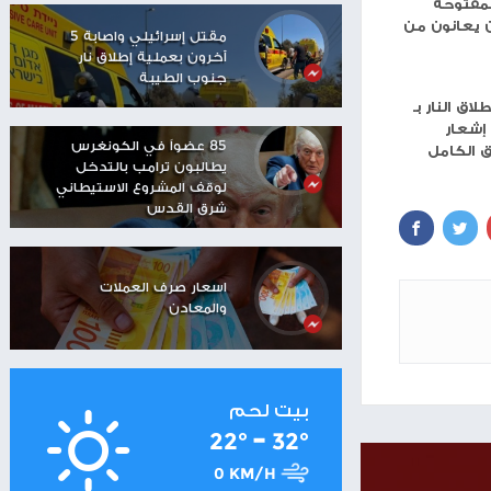
مستوطنون يهاجمون منزلا
في تجمع عرب الكعابنة
شرق رام الله
ر
شاهر سعد: الاحتلال دمّر
مستقبل العمال
الفلسطينيين
 من
مقتل إسرائيلي واصابة 5
آخرون بعملية إطلاق نار
جنوب الطيبة
85 عضواً في الكونغرس
يطالبون ترامب بالتدخل
لوقف المشروع الاستيطاني