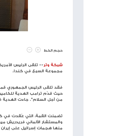
منذ سنة
رسالة كريستيانو رونالدو إلى دونالد ترامب