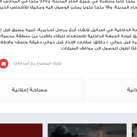
 الاحتلال في القدس 45 موقفًا للسيارات تحت الأرض لتكون بمثابة ملاجئ عامة، خاصةً
ية.
 واعتمادها من قبل قيادة الجبهة الداخلية، وفقًا لمعايي
طورة، وربطها بالبنية التحتية الأساسية كالكهرباء والمياه
ن ارتطام الصواريخ والشظايا.
وتضاف مواقف السيارات إلى 190 ملجأ عامًا منتشرة في جميع أنحاء المدينة، و370 ملجأ في المدارس المفتوحة
والمنتشرة في جميع أنحاء المدينة، و18 ملجأ علويًا يمكن الوصول إليه ومُكيفًا للأشخاص الذين يعانون
لإنشاء أربع مراحل تحذيرية: تنبيه مسبق قبل إطلاق النار بـ
داخلية للاستعداد للبقاء بالقرب من منطقة محمية؛ إشعار
الرسائل النصية القصيرة قبل حوالي ١٠ دقائق؛ صفارات الإنذار قبل حوالي دقيقة ونصف؛ والإطلاق الكامل
ى مواقف السيارات.