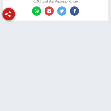
كما تم تسجيل دوي انفجارات في مدينة القدس،
حيث أعلن الجيش اعتراض أكثر من 10 صواريخ، مما
يعكس تصعيدا ملحوظا في الهجمات الصاروخية
الإيرانية ضد الأراضي الإسرائيلية.
طباعة
شارك الموضوع مع أصدقائك
منذ سنة
اسرائيل: لهذه الاسباب انخفض عدد الصواريخ
الإيرانية