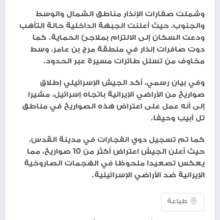
وأفادت التقارير بسقوط عدة صواريخ بشكل مباشر
في مناطق مختلفة داخل إسرائيل، شملت تل أبيب،
القدس، ومنطقة الشارون.
ودوت صافرات الإنذار، صباح الخميس، في مناطق
واسعة من إسرائيل بعد رصد إطلاق رشقة صاروخية
كبيرة من إيران باتجاه البلاد، وفقا لما أوردته القناة
12 الإسرائيلية.
وشملت صفارات الإنذار مناطق الشمال والوسط
والجنوب، حيث أعلنت الجبهة الداخلية حالة التأهب
ودعت السكان إلى الالتزام بملاجئ الحماية. كما
دوت صافرات إنذار في منطقة مرج بن عامر، وسط
مخاوف من تسلل طائرات مسيرة عبر الحدود.
وفي بيان رسمي، أكد الجيش الإسرائيلي إطلاق
صواريخ من الأراضي الإيرانية باتجاه إسرائيل، مشيرا
إلى أنه عمل على اعتراض هذه الصواريخ في مناطق
تل أبيب وحيفا.