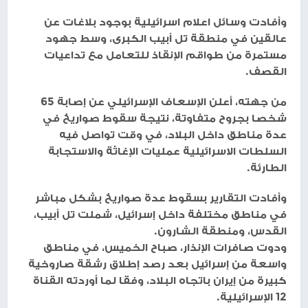
حجم الخط
شبكة وتر
-اطلقت ايران رشقة صاروخية صباح اليوم
الخميس، تضم ما بين 20 إلى 30 صاروخا على
مناطق مختلفة داخل اسرائيل، اسفر عن 65 اصابة
وهي الأكبر من نوعها خلال الـ48 ساعة الماضية.
وأفادت وسائل اعلام اسرائيلية بوجود بلاغات عن
عالقين في منطقة تل أبيب الكبرى، وسط جهود
مستمرة من طواقم الإنقاذ للتعامل مع تداعيات
القصف.
من جهته، أعلن الإسعاف الإسرائيلي عن إصابة 65
شخصا بجروح متفاوتة، نتيجة سقوط صواريخ في
عدة مناطق داخل البلاد، في وقت تواصل فيه
السلطات الاسرائيلية عمليات الإغاثة والاستجابة
الطارئة.