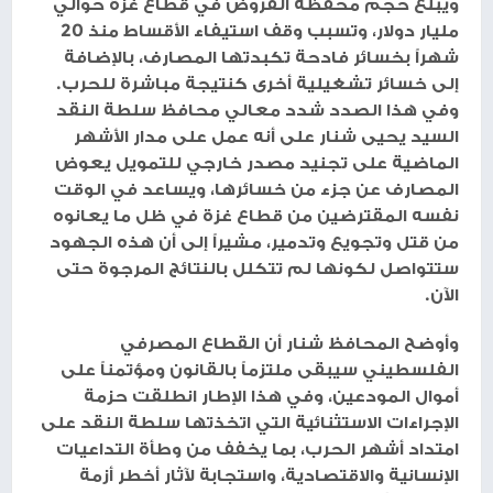
ويبلغ حجم محفظة القروض في قطاع غزة حوالي
مليار دولار، وتسبب وقف استيفاء الأقساط منذ 20
شهراً بخسائر فادحة تكبدتها المصارف، بالإضافة
إلى خسائر تشغيلية أخرى كنتيجة مباشرة للحرب.
وفي هذا الصدد شدد معالي محافظ سلطة النقد
السيد يحيى شنار على أنه عمل على مدار الأشهر
الماضية على تجنيد مصدر خارجي للتمويل يعوض
المصارف عن جزء من خسائرها، ويساعد في الوقت
نفسه المقترضين من قطاع غزة في ظل ما يعانوه
من قتل وتجويع وتدمير، مشيراً إلى أن هذه الجهود
ستتواصل لكونها لم تتكلل بالنتائج المرجوة حتى
الآن.
وأوضح المحافظ شنار أن القطاع المصرفي
الفلسطيني سيبقى ملتزماً بالقانون ومؤتمناً على
أموال المودعين، وفي هذا الإطار انطلقت حزمة
الإجراءات الاستثنائية التي اتخذتها سلطة النقد على
امتداد أشهر الحرب، بما يخفف من وطأة التداعيات
الإنسانية والاقتصادية، واستجابة لآثار أخطر أزمة