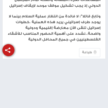
الدولي إذ يجب تشكيل موقف موحد لإيقاف إسرائيل
وتابع قائلا": لا فائدة من انتظار عملية السلام بينما لا
يوجد طرف إسرائيلي يريد هذه العملية .خطوات
إسرائيل تلقى الآن معارضة إقليمية ودولية
واضحة..نشدد على أهمية الحضور المناسب للأشقاء
الفلسطينيين في جميع المحافل الدولية
طباعة
شارك الموضوع مع أصدقائك
منذ 11 شهر
9 حالات وفاة نتيجة المجاعة وسوء التغذية خلال