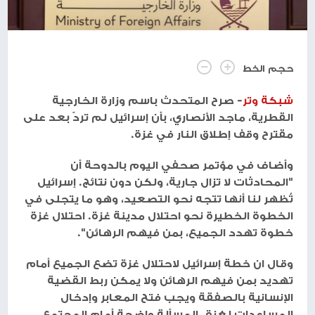
حجم الخط
شبكة وتر
- صرح المتحدث باسم وزارة الخارجية
القطرية، ماجد الأنصاري، بأن إسرائيل لم تردّ بعد على
مقترح وقف إطلاق النار في غزة.
وأضاف في مؤتمر صحفي اليوم بالدوحة أن
"المحادثات لا تزال جارية، ولكن دون نتائج. إسرائيل
تُظهر لنا أنها تتجه نحو التصعيد، وهو ما يتجلى في
الخطوة الخطيرة نحو احتلال مدينة غزة. احتلال غزة
خطوة تهدد الجميع، بمن فيهم الرهائن".
وقال ان خطة إسرائيل لاحتلال غزة تضع الجميع أمام
تهديد بمن فيهم الرهائن ولا يمكن ربط القضية
الإنسانية بالصفقة ويجب فتح المعابر وإدخال
المساعدات لغزة..المسألة واضحة أمام المجتمع