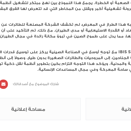
جوية والطيران الذاتي.
وفقًا لتقرير صادر عن مدونة الدفاع، طُوّرت الطائرة الجديدة من قِبل شركة صناعة الطيران الصينية (AVIC)، إحدى
أكبر وكالات تطوير الدفاع في البلاد. ووفقًا للتقرير، ستتمكن طائرة IBIS SHADOW 60 من تنفيذ مهام متنوعة،
ة والمعدات الثقيلة إلى مناطق القتال، وصولًا إلى
ارث أو المناطق المعزولة عن الوصول البري.
ت النقل والاستجابة السريعة للجيش، مع تقليل الحاجة إلى
، في شكلها الكامل، حلاً تكتيكيًا لنشر القوات وتقديم الدع
جمع هذا النموذج بين نهج مبتكر لتشغيل أنظمة ذاتية
ويقلل من المخاطر التي قد تتعرض لها الفرق البشرية.
لمعرض، لم تكشف الشركة المصنعة للطائرات عن أي بيانات
يعابية أو مدى الطيران. مع ذلك، تم التأكيد على أن هذه مركب
ح الصين في تبوؤ مكانة رائدة في مجال الطيران المستقل.
IBIS SHADOW  مع توجهٍ أوسع في الصناعة الصينية يركز على توسيع قدرات الطائرات