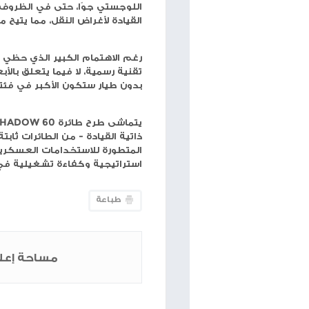
ويجمع بين التقنيات المتقدمة في مجال اللوجستيات ال
بدءًا من نقل المركبات المدرعة وأنظمة الأسلحة الأرضي
الاستخدامات المدنية كنقل المساعدات إلى مناطق الكو
تُعرض هذه المركبة في إطار جهود الصين لتعزيز قدرا
التدخل البشري المباشر. يُفترض أن تُوفر هذه المركبة
اللوجستي جوًا، حتى في الظروف الصعبة أو الخطرة. ي
القيادة لأغراض النقل، مما يتيح مرونة تشغيلية أكبر 
رغم الاهتمام الكبير الذي حظي به هذا الطراز في ا
تقنية رسمية، لا فيما يتعلق بالأبعاد أو القدرة الاست
بدون طيار ستكون الأكبر في فئتها، مما يدل على طمو
يتماشى طرح طائرة 60