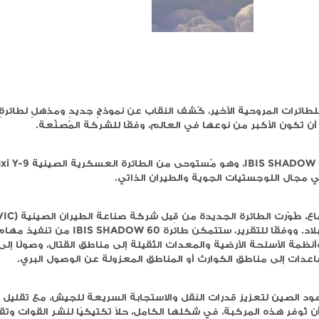
ر، كُشف النقاب عن نموذجٍ جديدٍ ومذهلٍ لطائرةٍ جويةٍ بدو
عها في العالم، وفقًا للشركة المُصنِّعة.
يُطلق على هذا النموذج اسم IBIS SHADOW 60، وهو مُستوحى من الطائرة العسكرية الصينية Shangxi Y-9،