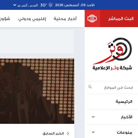
30º
خبار محلية
إقليمي ودولي
شؤون الأسرى
صحف اسرا