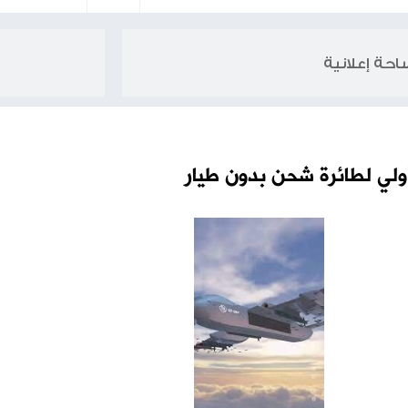
يها حماس
فانس: نعيش أياما م
 بدون طيار