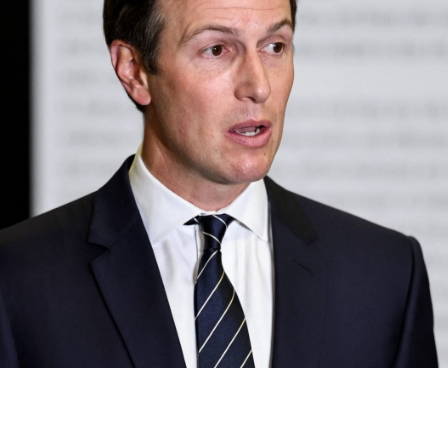
 لسكان مدينة صور:
استهداف ناقلة قبالة عُمان.. إن
24 بحارا هنديا
 التي تسيطر عليها حماس