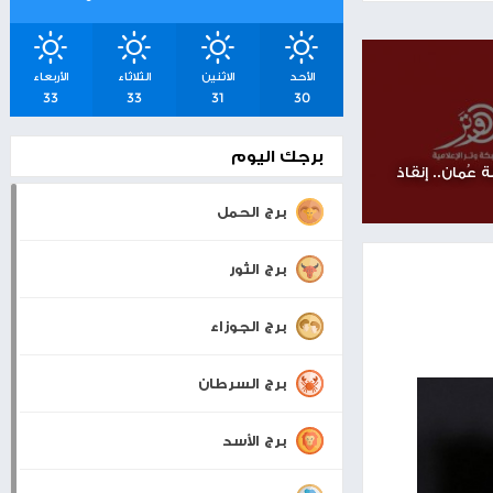
شرق القدس
اسعار صرف العملات
والمعادن
بيت لحم
20°
30°
0 KM/H
الأحد
الاثنين
الثلاثاء
الأربعاء
33
33
31
30