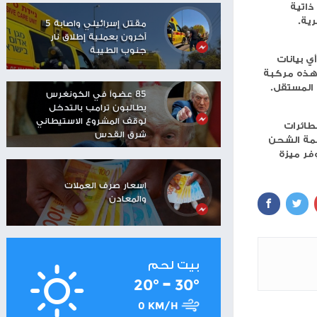
مستوطنون يهاجمون منزلا
في تجمع عرب الكعابنة
شرق رام الله
شاهر سعد: الاحتلال دمّر
مستقبل العمال
الفلسطينيين
م
مقتل إسرائيلي واصابة 5
آخرون بعملية إطلاق نار
جنوب الطيبة
ة
85 عضواً في الكونغرس
يطالبون ترامب بالتدخل
لوقف المشروع الاستيطاني