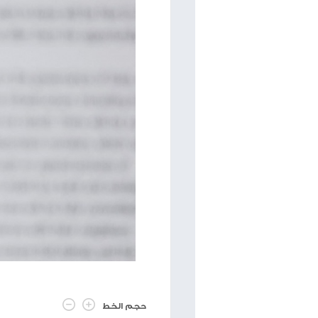
الاحتلال يهدم منشأتين وكشكاً
جيش الاحتلال
تجارياً في حوسان غرب بيت لحم
اخلوا فورا
منذ 9 أشهر
كوشنر: إعادة الإعمار لن تبدأ في المناطق