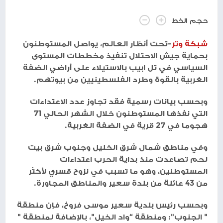
حجم الخط
شبكة وتر
-تحت أنظار العالم، يواصل المستوطنون
بحماية جيش الاحتلال تنفيذ مخططات المستوى
السياسي في تل ابيب بالاستيلاء على أراضي الضفة
الغربية بالقوة وطرد الفلسطينيين من بيوتهم.
وبحسب بيانات رسمية فقد تجاوز عدد الاعتداءات
التي نفذها المستوطنون خلال الشهر الحالي 71
هجوما في 27 قرية في الضفة الغربية.
وفي مناطق شمال شرق الخليل وجنوب شرق بيت
لحم تصاعدت منذ بداية الحرب اعتداءات
المستوطنين، وهو ما تسبب في نزوح قسري لأكثر
من 43 عائلة من بلدة سعير والمناطق المجاورة.
وبحسب رئيس بلدية سعير موسى فروخ، فإن منطقة
" الجنوب": ومنطقة “واد الخيل"، بالإضافة لمنطقة "