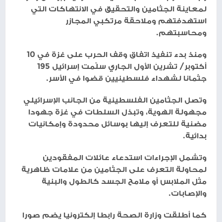
لمعاينة الجثامين والتحقيق في الانتهاكات التي
استهدفتهم وملاحقة مرتكبي المجازر
ومحاسبتهم.
ومنذ بدء تنفيذ اتفاق وقف الحرب على غزة في 10
أكتوبر/ تشرين الأول الجاري سلّمت إسرائيل 195
جثمانا لشهداء فلسطينيين قضوا في الأسر.
وتصل الجثامين الفلسطينية من الجانب الإسرائيلي
مجهولة الهوية، وتبذل السلطات في غزة جهودا
مضنية للتعرف إليها بوسائل محدودة وإمكانيات
بدائية.
وتشمل الإجراءات استدعاء عائلات المفقودين
لمحاولة التعرف على الجثامين من علامات ظاهرية
مثل الملابس أو ملامح الجسد كالطول والبنية
والإصابات.
كما أطلقت وزارة الصحة رابطا إلكترونيا يضم صورا