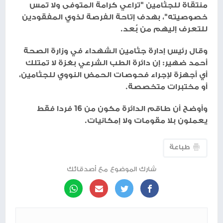
منتقاة للجثامين "تراعي كرامة المتوفى ولا تمس
خصوصيته"، بهدف إتاحة الفرصة لذوي المفقودين
للتعرف إليهم من بُعد.
وقال رئيس إدارة جثامين الشهداء في وزارة الصحة
أحمد ضهير: إن دائرة الطب الشرعي بغزة لا تمتلك
أي أجهزة لإجراء فحوصات الحمض النووي للجثامين،
أو مختبرات متخصصة.
وأوضح أن طاقم الدائرة مكون من 16 فردا فقط
يعملون بلا مقومات ولا إمكانيات.
طباعة
شارك الموضوع مع أصدقائك