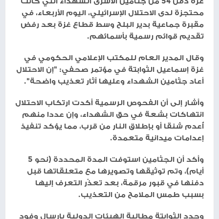
غزة دفن 54 من جثامين الأسرى الشهداء التي كانت
محتجزة لدى الاحتلال الإسرائيلي، اليوم الأربعاء، في
مقبرة جماعية بدير البلح وسط قطاع غزة بعد رفض
تقديم قوائم رسمية بأسمائهم.
وقال المدير العام للمكتب الإعلامي الحكومي في
غزة إسماعيل الثوابتة في مؤتمر صحفي: "إن الاحتلال
أعاد جثامين الشهداء وعليها آثار تعذيب واضحة".
وأشار إلى أن الفحوص الرسمية أكدت ارتكاب الاحتلال
انتهاكات بشعة في حق الشهداء، وإن عددا منهم
أُعدم شنقا أو بإطلاق النار من قرب، مما يؤكد تنفيذ
إعدامات ميدانية متعمدة.
وأكد أن الجثامين استوفت المدة المحددة (نحو 5
أيام)، وتم توثيقها وتصويرها مع متعلقاتها قبل
دفنها في قبور مرقمة، بعد تعذّر التعرف إليها
بسبب طمس الملامح من التعذيب.
وجدد الثوابتة مطالبة الهيئات الدولية بإرسال وفود