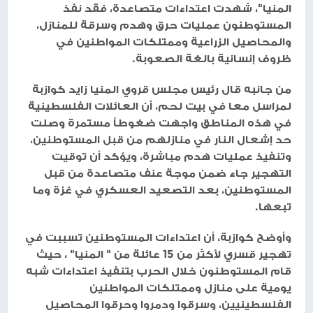
المنيا"، شهدت اعتداءات متصاعدة، فقد نفذ
المستوطنون عمليات حرق وهدم وسرقة للمنازل،
والمحاصيل الزراعية وممتلكات المواطنين في
ظروف إنسانية بالغة الصعوبة.
من جانبه قال رئيس مجلس قروي المنيا زايد كوازبة
لمراسل معا في بيت لحم، أن العائلات الفلسطينية
في هذه المناطق واجهت ضغوطاً مستمرة وصلت
حد إشعال النار في منازلهم من قبل المستوطنين،
وتنفيذ عمليات هدم مباشرة، ويؤكد أن توقيت
التهجير جاء ضمن موجة عنف متصاعدة من قبل
المستوطنين، بعد التصعيد العسكري في غزة وما
تبعها.
وأوضح كوازبة، أن اعتداءات المستوطنين تسببت في
تهجير قسري لأكثر من 15 عائلة من " المنيا" ، حيث
قام المستوطنون خلال الحرب بتنفيذ اعتداءات شبه
يومية على منازل وممتلكات المواطنين
الفلسطينيين، وسرقوا ودمروا وحرقوا المحاصيل