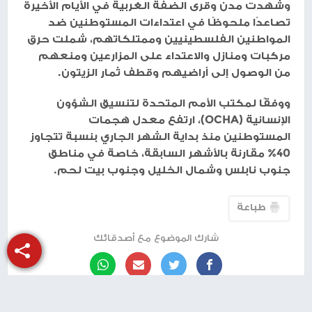
وشهدت مدن وقرى الضفة الغربية في الأيام الأخيرة
تصاعدًا ملحوظًا في اعتداءات المستوطنين ضد
المواطنين الفلسطينيين وممتلكاتهم، شملت حرق
مركبات ومنازل والاعتداء على المزارعين ومنعهم
من الوصول إلى أراضيهم وقطف ثمار الزيتون.
ووفقًا لمكتب الأمم المتحدة لتنسيق الشؤون
الإنسانية (OCHA)، ارتفع معدل هجمات
المستوطنين منذ بداية الشهر الجاري بنسبة تتجاوز
40% مقارنة بالأشهر السابقة، خاصة في مناطق
جنوب نابلس وشمال الخليل وجنوب بيت لحم.
طباعة
شارك الموضوع مع أصدقائك