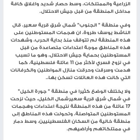
الزراعية والممتلكات، وسط حصار شديد واغلاق كافة
مداخل المنطقة من قبل جيش الاحتلال.
وفي منطقة " الجنوب" شمال شرق قرية سعير، قال
الناشط يوسف طروة، ان هجمات المستوطنين على
هذه المنطقة لم تتوقف منذ بداية الحرب، وشهدات
هذه المناطق موجة اعتداءات متصاعدة من قبل
المستوطنين بحماية جيش الاحتلال، وهو ما تسبب
في نزوح قسري لأكثر من 11 عائلة فلسطينية، كما
هدمت وسرقت وحرقت منازل المواطنين والكرفانات
التي كانت هذه العائلات تسكن بها،.
ولا يختلف الوضع كثيرا في منطقة " جورة الخيل"
في شمال شرق قرية سعيرشمال الخليل، حيث نزحت
17 عائلة من هذه المنطقة نتيجة اعتداءات وهجمات
المستوطنين المتواصلة، وتحولت هذه المناطق إلى
منطقة خالية من السكان الفلسطينيين، وسط دمار
في ممتلكاتهم وأراضيهم.