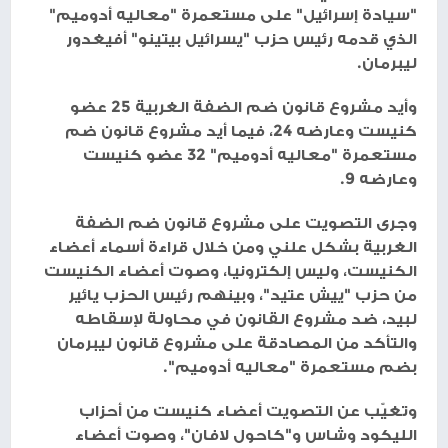
"سيادة إسرائيل" على مستعمرة "معاليه أدوميم"
الذي قدمه رئيس حزب "يسرائيل بيتينو" أفيغدور
ليبرمان.
وأيد مشروع قانون ضم الضفة الغربية 25 عضو
كنيست وعارضه 24، فيما أيد مشروع قانون ضم
مستعمرة "معاليه أدوميم" 32 عضو كنيست
وعارضه 9.
وجرى التصويت على مشروع قانون ضم الضفة
الغربية بشكل علني ومن خلال قراءة أسماء أعضاء
الكنيست، وليس إلكترونيا، وصوت أعضاء الكنيست
من حزب "ييش عتيد"، وبينهم رئيس الحزب يائير
لبيد، ضد مشروع القانون في محاولة لإسقاطه
والتأكد من المصادقة على مشروع قانون ليبرمان
بضم مستعمرة "معاليه أدوميم".
وتغيّب عن التصويت أعضاء كنيست من أحزاب
الليكود وشاس و"كاحول لافان"، وصوت أعضاء