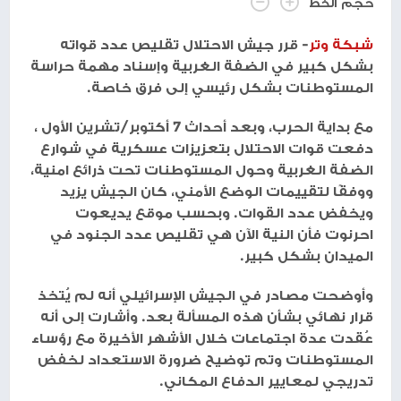
حجم الخط
شبكة وتر
- قرر جيش الاحتلال تقليص عدد قواته
بشكل كبير في الضفة الغربية وإسناد مهمة حراسة
المستوطنات بشكل رئيسي إلى فرق خاصة.
مع بداية الحرب، وبعد أحداث 7 أكتوبر/تشرين الأول ،
دفعت قوات الاحتلال بتعزيزات عسكرية في شوارع
الضفة الغربية وحول المستوطنات تحت ذرائع امنية،
ووفقًا لتقييمات الوضع الأمني، كان الجيش يزيد
ويخفض عدد القوات. وبحسب موقع يديعوت
احرنوت فأن النية الآن هي تقليص عدد الجنود في
الميدان بشكل كبير.
وأوضحت مصادر في الجيش الإسرائيلي أنه لم يُتخذ
قرار نهائي بشأن هذه المسألة بعد. وأشارت إلى أنه
عُقدت عدة اجتماعات خلال الأشهر الأخيرة مع رؤساء
المستوطنات وتم توضيح ضرورة الاستعداد لخفض
تدريجي لمعايير الدفاع المكاني.