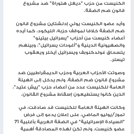
الكنيست من حزب "ديغل هتوراة" ضد مشروع
قانون ضم الضفة.
وأيد عضو الكنيست يولي إدلشتاين مشروع قانون
ضم الضفة خلافا لموقف حزبه، الليكود، كما أيده
أعضاء كنيست من أحزاب "يسرائيل بيتينو"
والصهيونية الدينية و"أغودات يسرائيل"، وبينهم
يتسحاق غولدكنوبف ويسرائيل آيخلر ويعقوب
تيسلر.
وصوتت الأحزاب العربية وحزب الديمقراطيين ضد
مشروع قانون ضم الضفة، ولم يدخل إلى الهيئة
العامة للكنيست عدد من أعضاء حزب "ييش عتيد"،
الذين كانوا يستطيعون إسقاط مشروع القانون.
وكانت الهيئة العامة للكنيست قد صادقت، في
تموز/يوليو الماضي، على إعلان يدعو إلى فرض
"السيادة الإسرائيلية" في الضفة الغربية بأغلبية 71
عضو كنيست، ولم تكن لهذه المصادقة أهمية