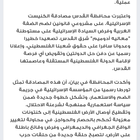
عملية.
واعتبرت محافظة القدس مصادقة الكنيست
الإسرائيلية، على مشروعي قانونين لضم الضفة
الغربية وفرض السيادة الإسرائيلية على مستوطنة
"معاليه أدوميم" شرق القدس، تصعيدا خطيرا
وعدوانا سافرا على حقوق شعبنا الفلسطيني، وإعلانا
رسميا عن دفن حل الدولتين وتقويض أي فرصة
لإقامة الدولة الفلسطينية المستقلة وعاصمتها
القدس.
وأكدت المحافظة في بيان، أن هذه المصادقة تمثل
تورطا رسميا من المؤسسة الإسرائيلية في جريمة
الضم والاستعمار، وتشكل خطوة جديدة ضمن
سياسة استعمارية ممنهجة لشرعنة الاحتلال،
وتقطيع أوصال الأرض الفلسطينية إلى كنتونات
معزولة تُحكم بالحصار والحواجز، في محاولة لتغيير
الواقع الجغرافي والديمغرافي وفرض وقائع باطلة
على الأرض، لتصبح حلقة جديدة من حلقات حرب