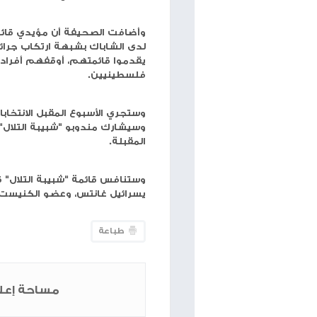
وذكرت صحيفة "يديعوت أحرونوت" اليوم، الأربعاء، أن 
نجاحهم في الانتخابات الداخلية لقائمة مرشحي الليكو
وكان يتواجد في البؤرة الاستيطانية التي تم إخلاؤها ع
يأخذوا أي جهة بعين الاعتبار، وبدون تنسيق مع أي 
التي يخطط مجلس مستوطنات "غوش عتصيون" ومديرية شر
سموتريتش، لبناء مئات الوحدات السكنية الاستيطانية
وأفادت الصحيفة بأن البؤرة الاستيطانية التي تم إخلا
الغربية، أي أنه تم إقامتها بعد استيلاء عناصر "شبي
إخلاء بؤر استيطانية أخرى لصالح توسيع مستوطنات أو
قائمة مرشحين في الليكود هو منع إخلاء بؤر استيطاني
وأضافت الصحيفة أن مؤيدي قائمة "شبيبة التلال" 
لدى الشاباك بشبهة ارتكاب جرائم قومية (إرهابية). 
يقدموا قائمتهم، أوقفهم أفراد شرطة تحريين واعتق
فلسطينيين.