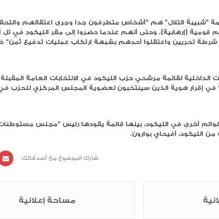
هذه الخطوة لا تزال في بدايتها ويصعب التقدير الآن مدى
د لانتخابات الكنيست المقبلة.
ناصر "شبيبة التلال"، الذين استولوا على أراض من دون أن
جهة، حسب الصحيفة، "ونصبوا أنفسهم كمالكين للأراضي"،
عنة البؤر الاستيطانية التي أقامها الوزير بتسلئيل
 في هذه الأراضي الفلسطينية.
ؤها هذا الأسبوع مشابهة للبؤر الاستيطانية في أنحاء الضفة
بة التلال" على الأرض، وأن التخوف في صفوفهم هو أن يتم
 إقامة مستوطنات جديدة، وأحد أسباب تشكيل "شبيبة التلال
ة.
هم "أشخاص متطرفون جدا وجرى اعتقالهم والتحقيق معهم
وحتى أنهم عندما حضروا إلى مقر الليكود في تل أبيب كي
لوا أحدهم بشبهة ارتكاب عمليات تدفيع ثمن" ضد