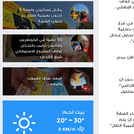
مستوطنون يهاجمون منزلا
في تجمع عرب الكعابنة
شرق رام الله
شاهر سعد: الاحتلال دمّر
د
مستقبل العمال
الفلسطينيين
مقتل إسرائيلي واصابة 5
آخرون بعملية إطلاق نار
جنوب الطيبة
ال
85 عضواً في الكونغرس
يطالبون ترامب بالتدخل
لوقف المشروع الاستيطاني