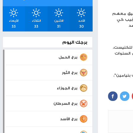
شرق القدس
اسعار صرف العملات
والمعادن
بيت لحم
20°
30°
"
0 KM/H
الأحد
الاثنين
الثلاثاء
الأربعاء
33
33
31
30