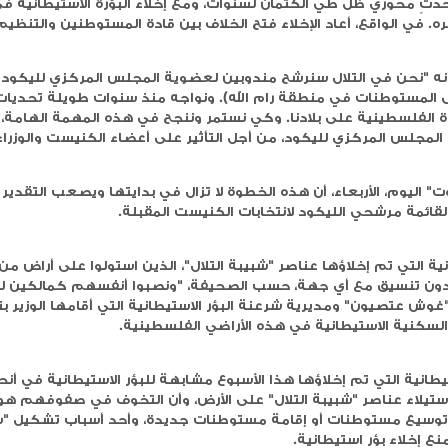
لتلال" وهو تنظيم استيطاني يخطط إلى تشكيل قائمة في
لليكود، بهدف التأثير على صناع القرار وحشد دعم واسع من
، بعضهم اعتُقل سابقًا للاشتباه بارتكابهم جرائم قومية ض
الكتمان لسنوات، ومع إخلاء البؤرة الاستيطانية في غوش
إخلاء فتح الخلاف بين قادة المستوطنين والتنظيم الإرهابي .
 سنرشح مندوبين لعضوية المجلس المركزي لليكود في فرع
قة رام الله). ونواجه منذ سنوات طويلة تحديات داخلية
ادنا. وكي نستمر وننجح في هذه المهمة الهامة، نحاول إدخ
ود، من أجل التأثير على أعضاء الكنيست والوزراء".