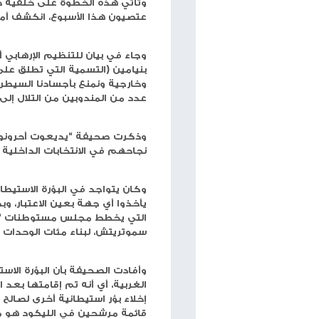
شبكة وتر
-كشفت صحيفة يديعوت احرنوت أن "فتيان ا
الانتخابات التمهيدية تُشكّل قوة سياسية داخل حزب ا
أعضاء الكنيست لهم.
تتضمن القائمة التي يرشحها شخصياتٍ إشكالية للغاية
الفلسطينيين.
وتأتي هذه الخطوة على خلفية حدثٍ محوريٍّ ظلّ طيّ 
عتصيون هذا الأسبوع، انكشف أمره. في الواقع، أعاد ال
وجاء في بيان للتنظيم الإرهابي أنه "نحن في التلال
بنيامين (التسمية التي تطلق على المستوطنات في منط
وخارجية ونمنع بأجسادنا السيطرة الفلسطينية على بل
عدد من المندوبين من التلال إلى المجلس المركزي لليك