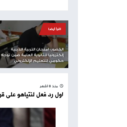
وستجري الأسبوع المقبل الانتخابات الداخلية لقائمة 
وسيشارك مندوبو "شبيبة التلال" في إقرار هوية الذ
المقبلة.
وستنافس قائمة "شبيبة التلال" قوائم أخرى في الليك
يسرائيل غانتس، وعضو الكنيست من الليكود، أفيحاي ب
طباعة
مساحة إعلانية