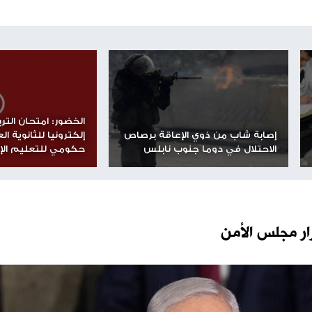
مرشحي حزب الليكود في الانتخابات العامة المقبلة للكنيست،
ين سينتخبون لعضوية المجلس المركزي للحزب في السنوات
ود، بينها قائمة يقودها رئيس "مجلس مستوطنات بنيامين"،
وارون.
شارك الموضوع مع أصدقائك
مساحة إعلانية