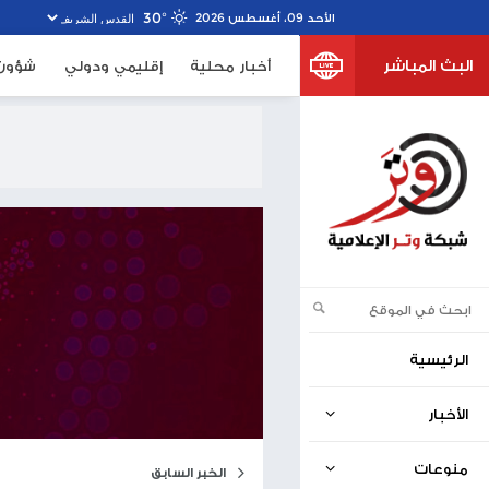
30º
خبار محلية
إقليمي ودولي
شؤون الأسرى
صحف اسرا