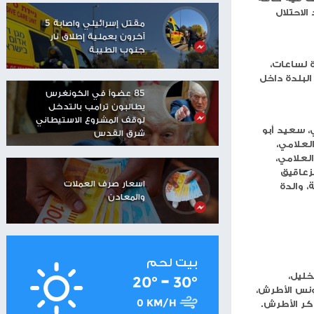
مستوطنون يهاجمون منزلا
في تجمع عرب الكعابنة
شرق رام الله
شاهر سعد: الاحتلال دمّر
مستقبل العمال
الفلسطينيين
فة
مقتل إسرائيلي واصابة 5
آخرون بعملية إطلاق نار
جنوب الطيبة
ة داخل
85 عضواً في الكونغرس
يطالبون ترامب بالتدخل
لوقف المشروع الاستيطاني