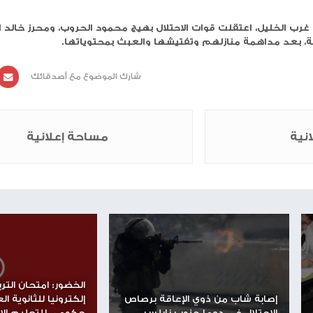
جودت بحر، مراد محمد صبارنة، ديار إيفان صليبي، سعيد أب
لزعاقيق، عصام العمور، إسماعيل صليبي، يوسف العلامي،
ونجله ليث، أحمد حسين أبو مارية، قتيبة نادر العلامي،
طيب، مصعب صبارنة، محمد أبو مارية، عبد الله الزعاقيق
يدر أبو مارية، بالإضافة إلى سهير شريف أبو مارية، والدة
ى البلدة حتى لحظة إعداد هذا الخبر.
الجنوبية من مدينة الخليل وخربة قلقس جنوب الخليل،
ء أديب ونور ومحمد أنور بركات الأطرش، محمود يونس الأطر
بد القادر الأطرش، حمزة محمد الأطرش، ونور شاكر الأطرش
وات الاحتلال بهيج محمود الحروب، ومحرز خالد التلاحمة،
هم وتفتيشها والعبث بمحتوياتها.
شارك الموضوع مع أصدقائك