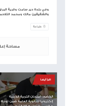
وعرف من بين المعتقلين: وليد علي عادي مالك، محمد 
ترك العلامي، عصام ربحي إخليل، يحيى إخليل، وسيم ا
محمد جمال علقم، أنس صبارنة، محمد عزات محمد عوض 
حسين أبو عياش، عادل الزعاقيق ونجله أحمد، صلاح الخ
ونجله علي، براء صبارنة، والأشقاء محي ويحيى ونبيل وح
الشهيد إبراهيم الزعاقيق.
ولا تزال قوات الاحتلال تفرض طوقًا عسكريًا مشددًا عل
واقتحمت قوات الاحتلال منطقة واد الهرية والمنطقة 
واعتقلت: قصي أبو عيشة، رائد شاهر الأطرش، والأشقا
مؤمن موسى الأطرش، محمد عبد الفتاح الأطرش، نادي ع
وفي بلدة دير سامت وقرية البرج غرب الخليل، اعتقلت ق
والشقيقين مالك ومحمد التلاحمة، بعد مداهمة منازل
طباعة