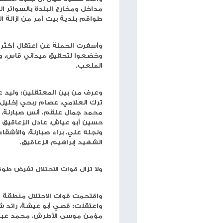
حجم الخط
شبكة وتر
-قالت مصادر محلية وأمنية متطابقة، ان الح
فجر اليوم، قد استمرت لا
واسعة طالت الأهالي والممتلكات.
وأفاد شهود عيان أن جنود الاحتلال تعمدوا تدمير محت
مداخل ومخارج البلدة بالسواتر الترابية، ومنع السكان 
طواقم بلدية بيت أمر من ازالة السواتر الترابية عن مد
وأسفرت الحملة عن اع
الملعب.