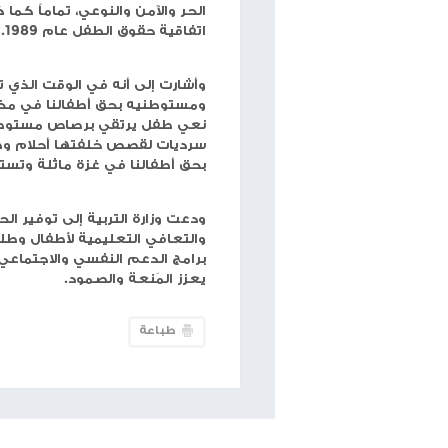
حجم الخط
شبكة وتر
-في
أطفالها، الذين دفعوا ثمناً باهظاً نتيجة حرب الإبادة
السابع من تشرين الأول/ أكتوبر 2023.
ومراكز الطفولة ودور الحضانة والملاعب بشكل كامل أو