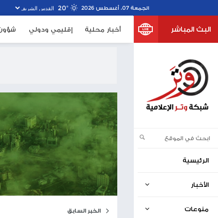
20º
خبار محلية
إقليمي ودولي
شؤون الأسرى
صحف اسرا