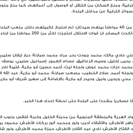
ملة العسكرية الإسرائيلية على بلدة بيت أمر والتي انتهت
كثر من 20 ساعة، حيث اعتقلت عشرات المواطنين، بينهم سيدتان، وسط عمليات تنكيل
ويات المنازل والتنكيل بالمواطنين، في وقت أُغلقت فيه كا
من التنقل أو الوصول إلى أعمالهم، كما منع جنود الاحتلال
اخل البلدة.
تقال أكثر من 40 مواطناً بينهم سيدتان، تم احتجاز غالبيتهم داخل ملعب البلدة لساعات،
وخضعوا لتحقيق ميداني قاسٍ، وأكدت المصادر ان قوات الاحتلال احتجزت اكثر من 250 مواطنا من ابناء البلد