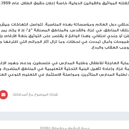
 يوم الطفل العالمي، الذي يصادف 20 تشرين الثاني/ نوفمبر من كل عام، تستذكر فلسطين
 الإسرائيلية، التي طالت حياتهم وتعليمهم وأحلامهم، منذ
وقالت وزارة التربية والتعليم العالي، في بيان صحفي اليوم الخميس، لمناسبة يوم الطفل العالمي، إن أكثر من 19
ألف طفل/ة من طلبة المدارس ارتقوا شهداء، ونحو 28 ألفاً أُصيبوا بجروح، وتضررت مئات المدارس ورياض الأطفال
 جزئي، في غزة والضفة الغربية، منذ بدء حرب الإبادة