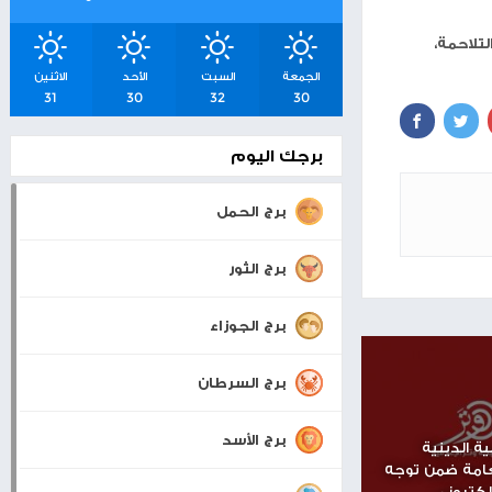
و
شرق القدس
اسعار صرف العملات
والمعادن
بيت لحم
20°
30°
ش،
0 KM/H
.
الجمعة
السبت
الأحد
الاثنين
31
30
32
30