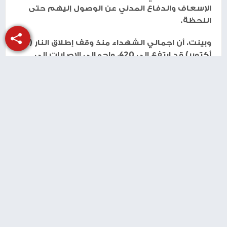
الإسعاف والدفاع المدني عن الوصول إليهم حتى
اللحظة.
وبينت، أن اجمالي الشهداء منذ وقف إطلاق النار (11
أكتوبر) قد ارتفع إلى 420، واجمالي الإصابات إلى
1,184، فيما جرى انتشال 684 جثمانا.
طباعة
شارك الموضوع مع أصدقائك
منذ 7 أشهر
"الأوقاف": 27 اقتحاما للأقصى ومنع رفع الأذان
53 وقتا في الحرم الإبراهيمي الشهر الماضي