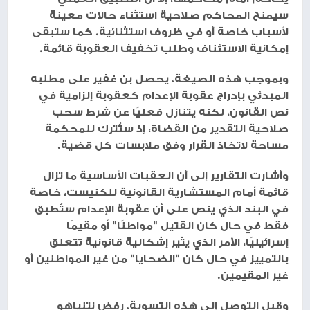
سيمنح المحاكم صلاحية استثناء حالات معينة
لأسباب خاصة أو في ظروف استثنائية. كما ستبقى
إمكانية الاستئناف وطلب تخفيف العقوبة قائمة.
وبموجب هذه الصيغة، يحصل بن غفير على مطلبه
المبدئي بإدراج عقوبة الإعدام كعقوبة إلزامية في
نص القانون، لكنه يتنازل فعليًا عن شرط سحب
صلاحية التقدير من القضاة، إذ ستُترك للمحكمة
مساحة لاتخاذ القرار وفق ملابسات كل قضية.
وأشارت التقارير إلى أن العقبات الأساسية ما تزال
قائمة أمام المستشارية القانونية للكنيست، خاصة
في البند الذي ينص على أن عقوبة الإعدام ستُطبق
فقط في حال كان القتيل "مواطنًا" أو مقيمًا
إسرائيليًا، الأمر الذي يثير إشكالية قانونية تتعلق
بالتمييز في حال كان "الضحايا" من غير المواطنين أو
غير المقيمين.
وقبل التوصل إلى هذه التسوية، رفض نتنياهو