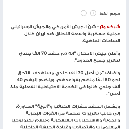
حجم الخط
شبكة وتر
- شنّ الجيش الأمريكي والجيش الإسرائيلي
عملية عسكرية واسعة النطاق ضد ايران خلال
الساعات الماضية.
وأعلن جيش الاحتلال "انه تم حشد 70 الف جندي
لتعزيز جميع الحدود".
واضاف "من أصل 70 ألف جندي مستهدف، التحق
نحو 50 ألفًا منهم بقواعدهم. وينضم إليهم 40
ألف جندي كانوا في الخدمة الاحتياطية الفعلية منذ
أمس".
ويشمل الحشد عشرات الكتائب و"ألوية" المناورة،
إلى جانب تعزيزات ضخمة من القوات البحرية
والجوية والاستخبارات العسكرية وقسم تكنولوجيا
المعلومات والاتصالات وقيادة الجبهة الداخلية