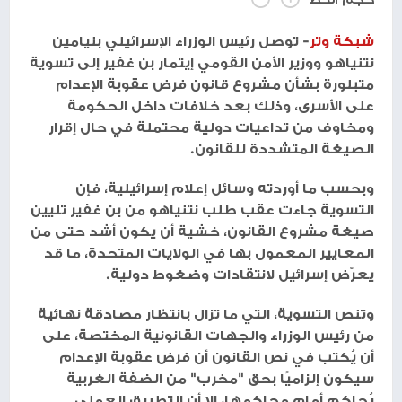
شبكة وتر
- توصل رئيس الوزراء الإسرائيلي بنيامين
نتنياهو ووزير الأمن القومي إيتمار بن غفير إلى تسوية
متبلورة بشأن مشروع قانون فرض عقوبة الإعدام
على الأسرى، وذلك بعد خلافات داخل الحكومة
ومخاوف من تداعيات دولية محتملة في حال إقرار
الصيغة المتشددة للقانون.
وبحسب ما أوردته وسائل إعلام إسرائيلية، فإن
التسوية جاءت عقب طلب نتنياهو من بن غفير تليين
صيغة مشروع القانون، خشية أن يكون أشد حتى من
المعايير المعمول بها في الولايات المتحدة، ما قد
يعرّض إسرائيل لانتقادات وضغوط دولية.
وتنص التسوية، التي ما تزال بانتظار مصادقة نهائية
من رئيس الوزراء والجهات القانونية المختصة، على
أن يُكتب في نص القانون أن فرض عقوبة الإعدام
سيكون إلزاميًا بحق "مخرب" من الضفة الغربية
يُحاكم أمام محاكمها، إلا أن التطبيق العملي