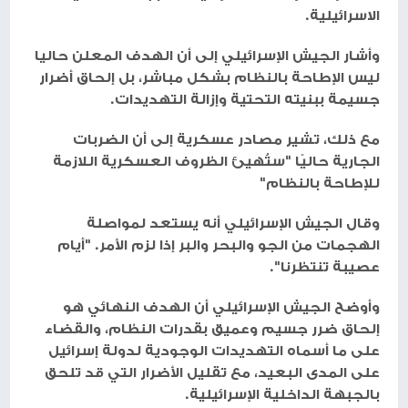
الاسرائيلية.
وأشار الجيش الإسرائيلي إلى أن الهدف المعلن حاليا
ليس الإطاحة بالنظام بشكل مباشر، بل إلحاق أضرار
جسيمة ببنيته التحتية وإزالة التهديدات.
مع ذلك، تشير مصادر عسكرية إلى أن الضربات
الجارية حاليًا "ستُهيئ الظروف العسكرية اللازمة
للإطاحة بالنظام"
وقال الجيش الإسرائيلي أنه يستعد لمواصلة
الهجمات من الجو والبحر والبر إذا لزم الأمر. "أيام
عصيبة تنتظرنا".
وأوضح الجيش الإسرائيلي أن الهدف النهائي هو
إلحاق ضرر جسيم وعميق بقدرات النظام، والقضاء
على ما أسماه التهديدات الوجودية لدولة إسرائيل
على المدى البعيد، مع تقليل الأضرار التي قد تلحق
بالجبهة الداخلية الإسرائيلية.