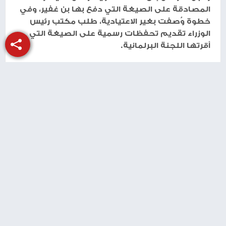
المصادقة على الصيغة التي دفع بها بن غفير، وفي
خطوة وُصفت بغير الاعتيادية، طلب مكتب رئيس
الوزراء تقديم تحفظات رسمية على الصيغة التي
أقرتها اللجنة البرلمانية.
ولا يزال مشروع القانون في مرحلة الإعداد داخل
اللجان، تمهيدًا لعرضه على الكنيست للتصويت
بالقراءتين الثانية والثالثة، وسط استمرار الجدل
السياسي والقانوني حوله
طباعة
شارك الموضوع مع أصدقائك
منذ 5 أشهر