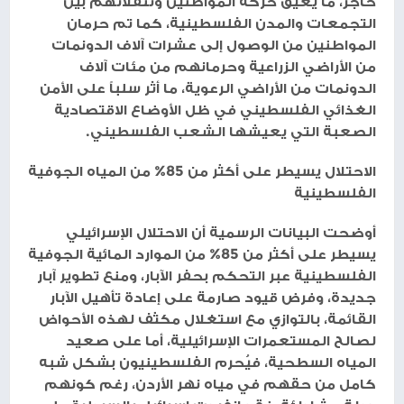
حاجز، ما يعيق حركة المواطنين وتنقلاتهم بين
التجمعات والمدن الفلسطينية، كما تم حرمان
المواطنين من الوصول إلى عشرات آلاف الدونمات
من الأراضي الزراعية وحرمانهم من مئات آلاف
الدونمات من الأراضي الرعوية، ما أثر سلباً على الأمن
الغذائي الفلسطيني في ظل الأوضاع الاقتصادية
الصعبة التي يعيشها الشعب الفلسطيني.
الاحتلال يسيطر على أكثر من 85% من المياه الجوفية
الفلسطينية
أوضحت البيانات الرسمية أن الاحتلال الإسرائيلي
يسيطر على أكثر من 85% من الموارد المائية الجوفية
الفلسطينية عبر التحكم بحفر الآبار، ومنع تطوير آبار
جديدة، وفرض قيود صارمة على إعادة تأهيل الآبار
القائمة، بالتوازي مع استغلال مكثف لهذه الأحواض
لصالح المستعمرات الإسرائيلية، أما على صعيد
المياه السطحية، فيُحرم الفلسطينيون بشكل شبه
كامل من حقهم في مياه نهر الأردن، رغم كونهم