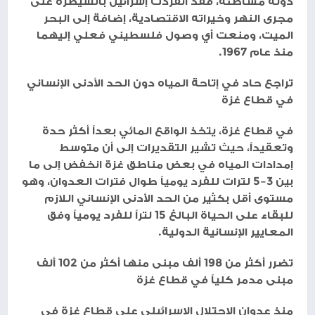
دولة مشاطئة، فقد انفردت إسرائيل بالسيطرة على
مجرى النهر وخيراته الاقتصادية، إضافة إلى البحر
الميت، ومنعت أي وصول فلسطيني فعلي إليهما
منذ عام 1967.
تراجع حاد في إتاحة المياه دون الحد الأدنى الإنساني
في قطاع غزة
في قطاع غزة، يتخذ الواقع المائي بعداً أكثر حدة
وتعقيداً، حيث تشير التقديرات إلى أن متوسط
إمدادات المياه في بعض مناطق غزة انخفض إلى ما
بين 3–5 لترات للفرد يومياً طوال فترات العدوان، وهو
مستوى أقل بكثير من الحد الأدنى الإنساني اللازم
للبقاء على الحياة البالغ 15 لتراً للفرد يومياً وفق
المعايير الإنسانية الدولية.
تضرر أكثر من 198 ألف مبنى منها أكثر من 102 ألف
مبنى مدمر كلياً في قطاع غزة
منذ عدوان الاحتلال الإسرائيلي على قطاع غزة في