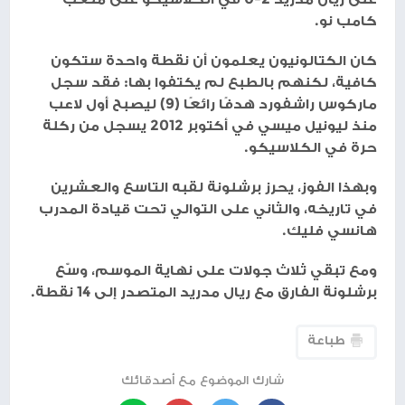
كامب نو.
كان الكتالونيون يعلمون أن نقطة واحدة ستكون
كافية، لكنهم بالطبع لم يكتفوا بها: فقد سجل
ماركوس راشفورد هدفًا رائعًا (9) ليصبح أول لاعب
منذ ليونيل ميسي في أكتوبر 2012 يسجل من ركلة
حرة في الكلاسيكو.
وبهذا الفوز، يحرز برشلونة لقبه التاسع والعشرين
في تاريخه، والثاني على التوالي تحت قيادة المدرب
هانسي فليك.
ومع تبقي ثلاث جولات على نهاية الموسم، وسّع
برشلونة الفارق مع ريال مدريد المتصدر إلى 14 نقطة.
طباعة
شارك الموضوع مع أصدقائك