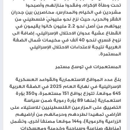
تحت وطأة الإكراه، وفقدوا منازلهم وأصبحوا
مشردين في الخيام والمدارس، محاصرين بين جدران
الفقر والحرب، حيث نزح نحو مليونَيْ فلسطيني من
بيوتهم من أصل نحو 2.2 مليون كانوا يقيمون في
القطاع عشية عدوان الاحتلال الإسرائيلي، إضافة الى
نزوح قسري لنحو 40 ألف في مخيمات شمال الضفة
الغربية نتيجة لاعتداءات الاحتلال الإسرائيلي
المستمرة.
المستعمرات في توسع مستمر
بلغ عدد المواقع الاستعمارية والقواعد العسكرية
الإسرائيلية في نهاية العام 2025 في الضفة الغربية
645 موقعاً، تتوزع بواقع 151 مستعمرة، و350 بؤرة
استعمارية (منها 89 بؤرة رعوية ضمن سياسة
التضييق على المزارعين الفلسطينيين للاستيلاء على
الأراضي تمهيدا لطردهم وحرمانهم من أراضيهم
الزراعية والرعوية)، و144 موقعاً مصنفاً أخرى، وتشمل
(مناطق صناعية وسياحية وخدمية ومعسكرات