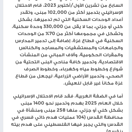
السابع من تشرين الأول/أكتوبر 2023، قام الاحتلال
الإسرائيلي بتدمير أكثر من 102,000 مبنى، وتقدر
أعداد الوحدات السكنية التي تم تدميرها، بشكل
كلي أو جزئي، بما لا يقل عن 330,000 وحدة سكنية،
وتشكل في مجموعها أكثر من 70% من الوحدات
السكنية في قطاع غزة، إضافة إلى تدمير المدارس
والجامعات والمستشفيات والمساجد والكنائس
والمقرات الحكومية، وآلاف المباني من المنشآت
الاقتصادية، وتدمير كافة مناحي البنى التحتية من
شوارع وخطوط مياه وكهرباء، وخطوط الصرف
الصحي، وتدمير الأراضي الزراعية، ليجعل من قطاع
غزة مكاناً غير قابل للعيش.
أما في الضفة الغربية، فقد قام الاحتلال الإسرائيلي
خلال العام 2025 بهدم وتدمير نحو 1400 مبنى
بشكل كلي أو جزئي، منها 258 مبنى ومنشأة في
محافظة القدس (104 عمليات هدم ذاتي قسري في
القدس والتي يجبر فيها الفلسطيني على هدم بيته
بنفسه).