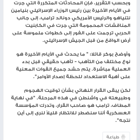
وبحسب التقرير، فإن المحادثات المتكررة التي جرت
في الأيام الأخيرة بين رئيس الوزراء الإسرائيلي بنيامين
نتنياهو والرئيس الأمريكي دونالد ترامب، إلى جانب
المناقشات المحمومة التي جرت في الكابنيت
الحربي ترجمت على الفور إلى خطوات ملموسة على
أرض الواقع من قبل الجيش الإسرائيلي.
وأوضح بوكر قائلا: " ما يحدث في الأيام الأخيرة هو
نوع مختلف من التأهب - تأهب حقيقي قبل بدء
العملية مباشرة. يتم حشد جميع القوات المعنية
على أهبة الاستعداد للحظة إصدار الأوامر".
لكن يبقى القرار النهائي بشأن توقيت الهجوم
وطبيعته في واشنطن في هذه المرحلة. "في نهاية
المطاف، ترامب هو صاحب القرار، وتدرك المؤسسة
العسكرية أننا سنضطر للانتظار قليلاً لنرى إلى أين
نتجه".
طباعة