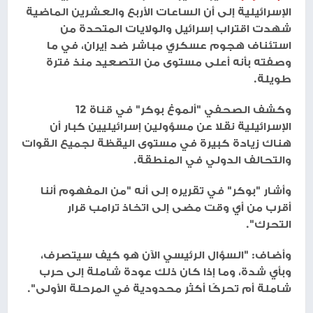
الإسرائيلية إلى أن الساعات الأربع والعشرين الماضية
شهدت اقتراب إسرائيل والولايات المتحدة من
استئناف هجوم عسكري مباشر ضد إيران، في ما
وصفته بأنه أعلى مستوى من التصعيد منذ فترة
طويلة.
وكشف الصحفي "ألموغ بوكر" في قناة 12
الإسرائيلية نقلا عن مسؤولين إسرائيليين كبار أن
هناك زيادة كبيرة في مستوى اليقظة لجميع القوات
والتحالف الدولي في المنطقة.
وأشار "بوكر" في تقريره إلى أنه "من المفهوم أننا
أقرب من أي وقت مضى إلى اتخاذ ترامب قرار
التحرك".
وأضاف: "السؤال الرئيسي الآن هو كيف سيتصرف،
وبأي شدة، وما إذا كان ذلك عودة شاملة إلى حرب
شاملة أم تحركًا أكثر محدودية في المرحلة الأولى".