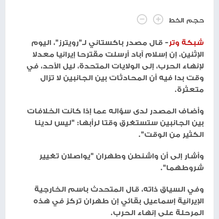
حجم الخط
شبكة وتر
- قال ⁠مصدر باكستاني لـ"رويترز"، اليوم
الإثنين، إن إسلام آباد أرسلت ‌مقترحا إيرانيا معدلا
لإنهاء الحرب، إلى ‌الولايات ‌المتحدة، ليل الأحد، في
وقت ‌بدا فيه أن ‌المحادثات ⁠بين الجانبين لا تزال
متعثرة.
وأضاف المصدر ⁠لدى ‌سؤاله عما ⁠إذا كانت الخلافات
⁠بين الجانبين ستستغرق وقتا ⁠لرأبها: "ليس لدينا
الكثير من الوقت".
وأشار إلى أن واشنطن وطهران "يواصلان تغيير
شروطهما".
وفي السياق ذاته، قال المتحدث باسم الخارجية
الإيرانية إسماعيل بقائي إن طهران تركز في هذه
المرحلة على إنهاء الحرب.