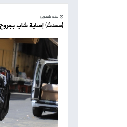
اقرأ أيضا
الخضور: امتحان التربية الدينية
إلكترونيا للثانوية العامة ضمن توجه
إصابة شاب من
حكومي للتعليم الإلكتروني
الاحتلال في 
منذ شهرين
(محدث) إصابة شاب بجروح عقب هجوم مست