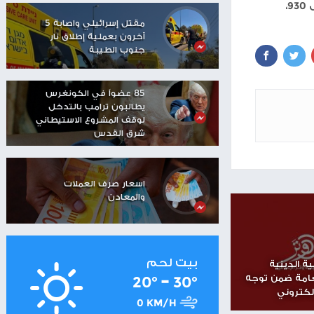
مستوطنون يهاجمون منزلا
في تجمع عرب الكعابنة
شرق رام الله
شاهر سعد: الاحتلال دمّر
مستقبل العمال
الفلسطينيين
مقتل إسرائيلي واصابة 5
آخرون بعملية إطلاق نار
جنوب الطيبة
85 عضواً في الكونغرس
يطالبون ترامب بالتدخل
لوقف المشروع الاستيطاني