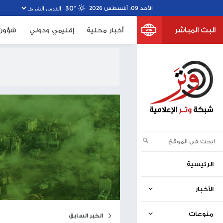
30º
خبار محلية
إقليمي ودولي
شؤون الأسرى
صحف اسرا