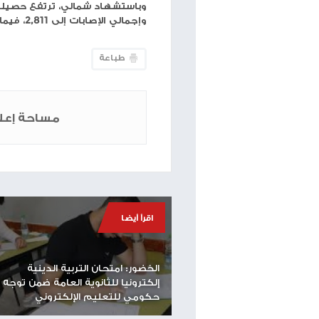
حجم الخط
شبكة وتر
-استشهد المواطن سعيد فايز شمالي، اليوم ال
محيط سوق فراس وسط مدينة غزة.
وأفادت مصادر طبية، بأن الشهيد كان قد أُصيب في 
عن استشهاده متأثرا بإصابته.
وإجمالي الإصابات إلى 2,811، فيما جرى انتشال 781 جثمانا.
طباعة
مساحة إعلانية