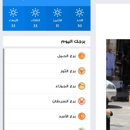
شرق القدس
اسعار صرف العملات
والمعادن
بيت لحم
توجه
20°
30°
0 KM/H
الأحد
الاثنين
الثلاثاء
الأربعاء
33
33
31
30