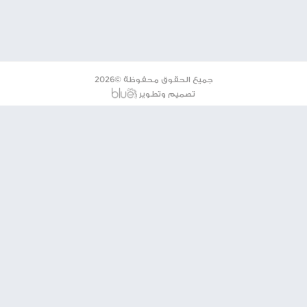
م المستعمرين على منازل المواطنين في بلدة قصرة جنوب
مواطنين بمنطقة رأس العين ببلدة قصرة جنوب نابلس، وسط
عقب طعنه بسكين من قبل المستعمرين.
شارك الموضوع مع أصدقائك