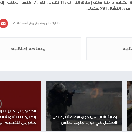
أحد، متأثرًا بجروحه التي أُصيب بها جراء قصف الاحتلال
القصف الذي استهدف المنطقة في وقت سابق، قبل أن يُعلن
وباستشهاد شمالي، ترتفع حصيلة الشهداء منذ وقف إطلاق النار في 11 تشرين الأول/ أكتوبر الماضي إلى 930،
شارك الموضوع مع أصدقائك
مساحة إعلانية