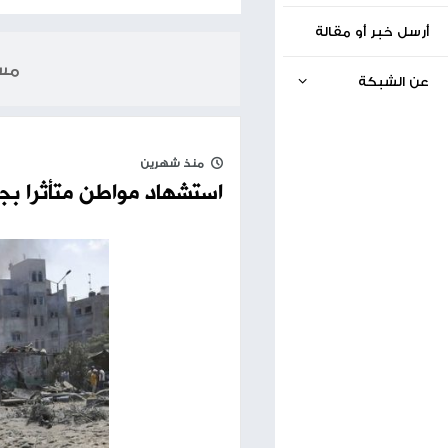
الخبر السابق
(محدث) إصابة شاب بجروح عقب هجوم مستعرين على م
31.05.2026
مساحة إعلانية
منذ شهرين
استشهاد مواطن متأثرا بجروحه في قصف ا