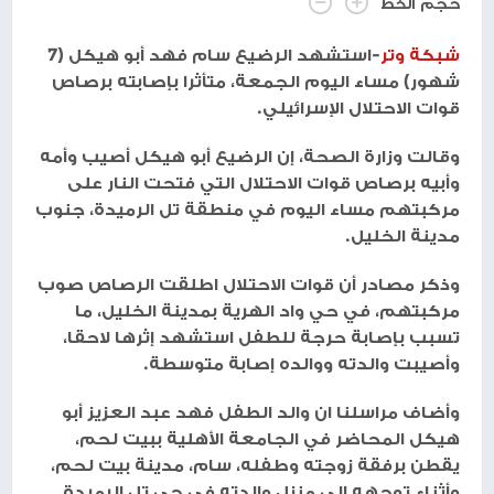
حجم الخط
شبكة وتر
-استشهد الرضيع سام فهد أبو هيكل (7
شهور) مساء اليوم الجمعة، متأثرا بإصابته برصاص
قوات الاحتلال الإسرائيلي.
وقالت وزارة الصحة، إن الرضيع أبو هيكل أصيب وأمه
وأبيه برصاص قوات الاحتلال التي فتحت النار على
مركبتهم مساء اليوم في منطقة تل الرميدة، جنوب
مدينة الخليل.
وذكر مصادر أن قوات الاحتلال اطلقت الرصاص صوب
مركبتهم، في حي واد الهرية بمدينة الخليل، ما
تسبب بإصابة حرجة للطفل استشهد إثرها لاحقا،
وأصيبت والدته ووالده إصابة متوسطة.
وأضاف مراسلنا ان والد الطفل فهد عبد العزيز أبو
هيكل المحاضر في الجامعة الأهلية ببيت لحم،
يقطن برفقة زوجته وطفله، سام، مدينة بيت لحم،
وأثناء توجهه الى منزل والدته في حي تل الرميدة