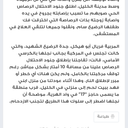
وسط مدينة الخليل، اطلق جنود الاحتلال الرصاص
الحي صوبهم ما تسبب بإصابته بجروح في يده
واصابة زوجته بذات الرصاصة التي اخترقت فك
طفلها الرضيع سام، ونقلوا جميعا لتلقي العلاج في
المستشفى.
المربية فريال أبو هيكل، جدة الرضيع الشهيد، والتي
كانت تجلس في المركبة بجانب نجلها بالكرسي
الأمامي، قالت: تفاجئنا بإطلاق جنود الاحتلال
الرصاص علينا من مسافة 10 أمتار بشكل مباشر، رغم
توقف مركبتنا بالكامل، ولم يكن هناك أي خطر أو
مبرر لإطلاق النار، وهذا أثناء عودتنا من منزل ابني
فهد ببيت لحم إلى منزلي في الخليل، قرب منطقة
ما يسمى حاجز “17” في واد الهرية، موضحة أن
نجلها اضطر إلى سلوك هذا الطريق لتجنب الازدحام.
طباعة