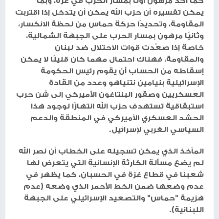
كما أكد مرهون أولًا بمسار الحرب في غزة، وبما
يمكن تفسيره أن حزب الله يمكن أن يتدخل إذا اقتربت
المقاومة، وتحديدًا حركة حماس من لحظة الانكسار،
وثانيًا مرهون بمسار الحرب على الجبهة الشمالية،
خاصة إذا صعّدت قوات الاحتلال ضد لبنان
والمقاومة، فهناك احتمال مهما كان قليلًا لا يمكن
إسقاطه من الحساب أن يقوم رئيس الحكومة
الإسرائيلية بنيامين نتنياهو وعدد من القادة
العسكريين وصقور البنتاغون الأميركي إلى شن حرب
استبقاقية تستهدف حزب الله انتهازًا لوجود هذا
الحشد العسكري الأميركي في المنطقة والدعم
السياسي الغربي لإسرائيل.
المأخذ الذي يمكن تسجيله على الخطاب أن نصر الله
لم يضع مسألة الكارثة الإنسانية التي يتعرض لها
شعبنا في قطاع غزة في الحسبان، كما يظهر في
عدم وضعها ضمن الخط الأحمر الذي وضعه (عدم
هزيمة "حماس" والتصعيد الإسرائيلي على الجبهة
اللبنانية).