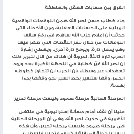
الفرق بين حسابات العقل والعاطفة
جاء خطاب حسن نصر الله ضمن التوقعات الواقعية
المبنية على الحسابات العقلية، ومن الأخطاء التي
حدثت أن إعلام حزب الله ساهم في رفع سقف
التوقعات من خلال نشر اللقطات التي ظهر فيها
وهو يدخل تارة، ويوقع تارة أخرى، ويعطي إشارة
الحرب تارة ثالثة، لدرجة أن هناك من قال لتبرير ذلك
إن نصر الله غيّر خطابه في اللحظة الأخيرة بعد ورود
تعهدات عبر وسطاء بأن الحرب لن تتجاوز خطوطه
الحمر، وأنها ستسير بخط السير نحو وقفها بدءًا
بهدنة.
المرحلة الحالية مرحلة صمود وليست مرحلة تحرير
علينا أن نقف أمام مسألة إستراتيجية في منتهى
الأهمية في حديث نصر الله، وهي أن المرحلة الحالية
هي مرحلة صمود وليست مرحلة تحرير، وأن هذه
ليست لحظة المنازلة الكبرى، فتحرير فلسطين