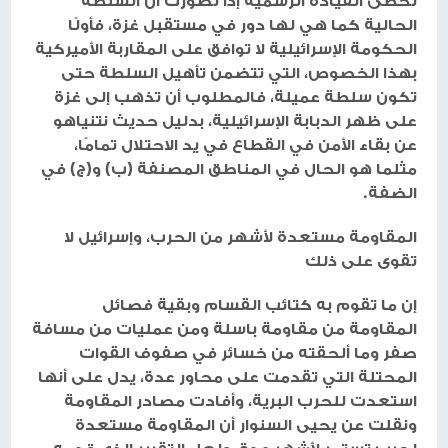
تخطئ القيادة الرسمية إذا تصوّرت أن السلطة
الحالية كما هي لها دور في مستقبل غزة، فأولًا
الحكومة الإسرائيلية لا توافق على المقاربة الأميركية
بهذا الخصوص، التي تتضمن تأهيل السلطة حتى
تكون سلطة عميلة، فالمطلوب أن تذهب إلى غزة
على ظهر الدبابة الإسرائيلية، بدليل حديث نتنياهو
عن بقاء الأمن في القطاع في يد الاحتلال تمامًا،
مثلما هو الحال في المناطق المصنفة (ب) و(ج) في
الضفة.
المقاومة مستعدة لأشهر من الحرب، وإسرائيل لا
تقوى على ذلك
إن ما تقوم به كتائب القسام وبقية فصائل
المقاومة من مقاومة باسلة ومن عمليات من مسافة
صفر وما ألحقته من خسائر في صفوف القوات
المحتلة التي تقدمت على محاور عدة، يدل على أنها
استعدت للحرب البرية، وأفادت مصادر المقاومة
ونقلت عن يحيى السنوار أن المقاومة مستعدة