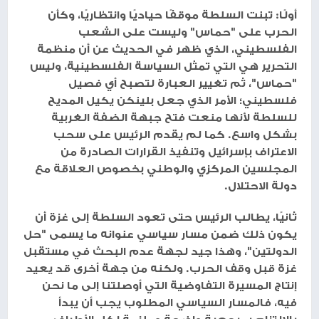
أولًا: تبنت السلطة موقفًا حياديًا وانتظاريًا، وكأن
الحرب على "حماس" وليست على الشعب
الفلسطيني، الذي ظهر في الحديث عن أن منظمة
التحرير هي التي تمثل السياسة الفلسطينية، وليس
"حماس"، ثم تغيير العبارة لتصبح أي فصيل
فلسطيني؛ الأمر الذي جعل بلينكن يكيل المديح
للسلطة لأنها منعت فتح جبهة الضفة الغربية
بشكل واسع. كما لم يقدم الرئيس على سحب
الاعتراف بإسرائيل وتنفيذ القرارات الصادرة من
المجلسين المركزي والوطني بخصوص العلاقة مع
دولة الاحتلال.
ثانيًا، يطالب الرئيس حتى تعود السلطة إلى غزة أن
يكون ذلك ضمن مسار سياسي عنوانه ما يسمى "حل
الدولتين"، وهذا جيد لجهة عدم البحث في مستقبل
غزة قبل وقف الحرب. ولكنه من جهة أخرى قد يعيد
إنتاج المسيرة التفاوضية التي أوصلتنا إلى ما نحن
فيه، فالمسار السياسي المطلوب يجب أن يبدأ