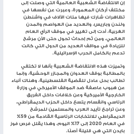
إن الانتفاضة الشعبية العالمية التي وصلت إلى
مختلف أركان المعمورة، وعبرت عن نفسها في
تظاهرات شارك فيها مئات الآلاف في واشنطن
ولندن وباريس، والعديد من العواصم والمدن
الغربية، أدت إلى تغيير في موقف الرأي العام
العالمي، ومن ثم إحداث تحول حتى الآن مرشح
للزيادة في مواقف العديد من الدول التي كانت
تدعم بالكامل الحرب الإسرائيلية.
وتميزت هذه الانتفاضة الشعبية بأنها لا تكتفي
بالمطالبة بوقف العدوان والمجازر الوحشية، وإنما
تطالب بحل عادل للقضية الفلسطينية، وهناك أنباء
عن هبوب عاصفة ضد الموقف الأميركي في وزارة
الخارجية الأميركية وعن خلافات داخل الفريق
الرئاسي وانقسام يتسع داخل الحزب الديمقراطي،
وعن تراجع تأييد العرب والمسلمين للمرشح
الديمقراطي للانتخابات الرئاسية القادمة من 59%
في العام 2020 إلى 17% اليوم، وهذا يقلل فرص فوز
بايدن التي هي قليلة أصلًا.