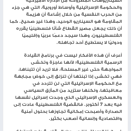
السيناريوهات المطروحة من الإدارة الأميركية
والحكومة الإسرائيلية وأوساط أوروبية، التي هي جزء
من الحرب النفسية من خلال إشاعة أن هزيمة
المقاومة هو السيناريو الوحيد، وهذا غير صحيح. كما
أن ذلك يجعل مصير القطاع شأنًا فلسطينيًا يقرره
الفلسطينيون، وهذا سيجد دعمًا عربيًا وإقليميًا
ودوليًا لا يستطيع أحد تجاهله.
أعرف أن هذه الأفكار ليست في برنامج القيادة
الرسمية الفلسطينية؛ لأنها عاجزة وتخشى
المواجهة حتى غير المسلحة، فلا تريد أن تتبناها،
فهي تخشى إذا تبنتها أن تنزلق إلى خوض مجابهة
مع الحكومة الإسرائيلية التي لن تتردد في
معاقبتها، ولكنها ستزيد من المأزق السياسي
والعسكري الإسرائيلي الذي وجدت إسرائيل نفسها
فيه بعد 7 أكتوبر. فالقضية الفلسطينية عادت إلى
الصدارة وأصبحت إمكانية تجاوزها بحلول أمنية
واقتصادية وإنسانية أصعب بكثير.