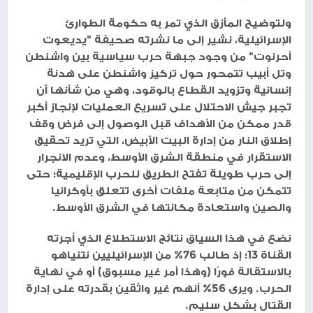
ولتوضيح المأزق الذي تمر به حكومة الطوارئ
الإسرائيلية، نشير إلى ما نشرته صحيفة "يديعوت
أحرنوت" من وجود جبهة حرب سياسية بين واشنطن
وتل أبيب تتمحور حول تركيز واشنطن على هدنة
إنسانية وتزويد القطاع بالوقود، وهي من شأنها أن
تجبر جيش الاحتلال على تسريع العمليات لإنجاز أكبر
قدر ممكن من الأهداف قبل الوصول إلى فرض وقف
إطلاق النار من إدارة البيت الأبيض، التي تريد تحقيق
الاستقرار في منطقة الشرق الأوسط، وعدم الانجرار
إلى حرب طويلة تفتح الطريق للحرب الإقليمية؛ حتى
تتمكن من متابعة ملفات أخرى تتعلق بأوكرانيا
والصين واستعادة مكانتها في الشرق الأوسط.
نضع في هذا السياق نتائج الاستطلاع الذي أجرته
القناة 13؛ إذ طالب 76% من الإسرائيليين نتنياهو
بالاستقالة فورًا (وهذا أمر غير مسبوق) أو في نهاية
الحرب. ويرى 56% أنهم غير واثقين بقدرته على إدارة
القتال بشكل سليم.