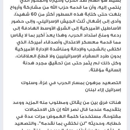
بسيط هو أنهم ضد الحزب وخياره والمحور الذي
ينتمي إليه، وأن ما قدمه حزب الله من مشاركة وأرواح
بلغت حتى كتابة هذه السطور أكثر من 60 شهيدًا،
وأدى إلى إشغال ثُلث الجيش الإسرائيلي، وإلى حضور
الأساطيل الأميركية إلى الشرق الأوسط الهادفة إلى
ردعه ومنع امتداد الحرب، وهذا يعدّ أكبر بما لا يقاس
مما قدمه معسكر الاعتدال وأصدقاء أميركا، الذي
اكتفى بالشجب والإدانة ومناشدة الإدارة الأميركية
بدون طرد السفراء الإسرائيليين ولا قطع العلاقات،
وكل ذلك لم يثمر حتى عن تحقيق مجرد هدنة
إنسانية مؤقتة.
التصعيد مرهون بمسار الحرب في غزة، وسلوك
إسرائيل إزاء لبنان
هناك فرق بين من يقاتل ومطلوب منه المزيد ووعد
بتقديمه عندما قال نصر الله إن كل الاحتمالات
مفتوحة، مستخدمًا كلمة الغموض مرات عدة في
خطابه، وحديثه "لن نكتفي بما نقدمه". والتصعيد