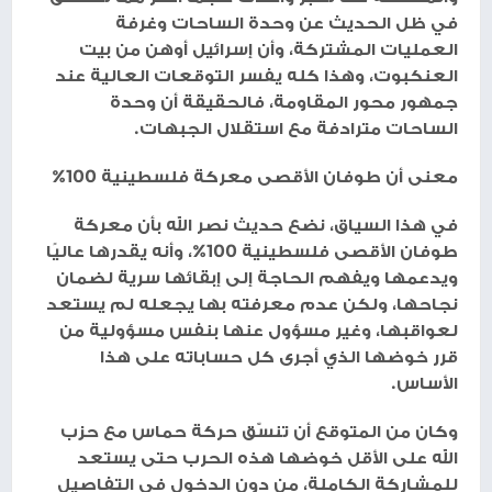
في ظل الحديث عن وحدة الساحات وغرفة
العمليات المشتركة، وأن إسرائيل أوهن من بيت
العنكبوت، وهذا كله يفسر التوقعات العالية عند
جمهور محور المقاومة، فالحقيقة أن وحدة
الساحات مترادفة مع استقلال الجبهات.
معنى أن طوفان الأقصى معركة فلسطينية 100%
في هذا السياق، نضع حديث نصر الله بأن معركة
طوفان الأقصى فلسطينية 100%، وأنه يقدرها عاليًا
ويدعمها ويفهم الحاجة إلى إبقائها سرية لضمان
نجاحها، ولكن عدم معرفته بها يجعله لم يستعد
لعواقبها، وغير مسؤول عنها بنفس مسؤولية من
قرر خوضها الذي أجرى كل حساباته على هذا
الأساس.
وكان من المتوقع أن تنسّق حركة حماس مع حزب
الله على الأقل خوضها هذه الحرب حتى يستعد
للمشاركة الكاملة، من دون الدخول في التفاصيل