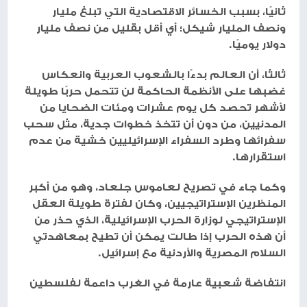
ثانيًا، بسبب الخسائر الاقتصادية التي تبلغ مليار
ونصف المليار شيكل؛ أي أقل بقليل من نصف مليار
دولار يوميًا.
ثالثًا، أن العالم بدءًا بالشعوب العربية وانعكاس
غضبها على الأنظمة الحاكمة لن تتحمل حربًا طويلة
لأشهر تحصد كل يوم عشرات ومئات الضحايا من
المدنيين، من دون أن تتخذ خطوات جدية، مثل سحب
سفرائها وطرد السفراء الإسرائيليين خشية من عدم
استقرارها.
وكما جاء في تصريح لعاموس جلعاد، وهو من أكبر
المنظرين الإستراتيجيين، وكان لفترة طويلة العقل
الإستراتيجي لوزارة الحرب الإسرائيلية، الذي حذر من
أن هذه الحرب إذا طالت يمكن أن تطيح بمعاهدتي
السلام المصرية والأردنية مع إسرائيل.
انتفاضة شعبية عارمة في الغرب داعمة لفلسطين