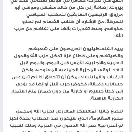
السياسي لحركة حماس في مؤتمر صحافي عقد في
بيروت، إضافة إلى كل من خالد مشعل وموسى أبو
مرزوق، الرئيسين السابقين للمكتب السياسي
للحركة، مع الإشارة أن كتائب القسام لم تحذو
حذوهم، وسط تقديرات بأنها على تفاهم مع حزب
الله.
يريد الفلسطينيون الحريصون على شعبهم
وقضيتهم وعلى قطاع غزة تدخل حزب الله والدول
العربية والأجنبية، الأمس قبل اليوم، واليوم قبل
الغد؛ لوقف المجزرة الجماعية المفتوحة، ولكن
الرغبات والأمنيات لا يمكن أن تتحقق إذا لم تبن على
حسابات دقيقة، فخوض حرب قبل أوانها قد يؤدي
إلى خطأ جسيم أو كارثة من دون ضمان منع استمرار
الكارثة الراهنة.
لنضع جانبًا المعسكر المعارض لحزب الله ومجمل
محور المقاومة، الذي سيكون ضد الخطاب بحدة أكبر
لو أعلن فيه نصر الله الدخول في الحرب، وذلك لسبب