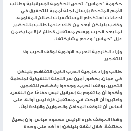
حكومة "حماس"، تحدى الحكومة الإسرائيلية وطالب
الأمم المتحدة بإرسال لجنة أممية للتحقيق في
ادعاءات استخدام المستشفيات لصالح المقاومة.
وذهب بلينكن أبعد من ذلك عندما طالب بالتحضير
لما بعد الحرب ورسم مستقبل قطاع غزة بما يضمن
عزل "حماس" وعدم مشاركتها.
وزراء الخارجية العرب: الأولوية لوقف الحرب ولا
للتهجير
طالب وزراء خارجية العرب الذين التقاهم بلينكن
في عمان، بحضور أمين سر اللجنة التنفيذية لمنظمة
التحرير، بوقف الحرب، وجددوا رفضهم للتهجير،
وأكدوا أن ما تقوم به إسرائيل ليس دفاعًا عن النفس،
واعتبروا أن البحث في مستقبل غزة ليس أوانه، على
أساس أن تتوقف المدافع والصواريخ والإبادة أولًا.
وهذا الموقف كرره الرئيس محمود عباس، وإن بصيغ
مختلفة، خلال لقائه بلينكن؛ إذ أكد على وحدة