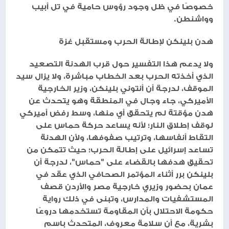
خصوصًا في ظل وجود رؤوس حامية في تل أبيب
وواشنطن.
هدن بلينكن لإطالة الحرب ومستقبل غزة
ولا يدعم هذا التفسير حول قرب الهدنة التصعيد
الذي أخذته الحرب بعد الخطاب مباشرة، ولا يزال سيد
الموقف، لدرجة أن أنتوني بلينكن، وزير الخارجية
الأميركي، جاء وجال في المنطقة وهو يتحدث عن
هدن مؤقتة لم يتحقق أي منها، وسط رفض أميركي
لوقف إطلاق النار؛ لأنه يساعد حركة حماس على
التقاط أنفاسها، وترتيب صفوفها، ولأن الهدنة
تساعد إسرائيل على إطالة الحرب؛ حيث تتمكن من
تحقيق هدفها بالقضاء على "حماس"، لدرجة أن
بلينكن برر أثناء المؤتمر الصحافي الذي عقد في
عمان بحضور وزيري خارجية مصر والأردن قصف
المستشفيات والمدارس، وتبنى في ذلك رواية
حكومة الاحتلال بأن المقاومة تستخدمها دروعًا
بشرية، مع أن سلامة معروف، المتحدث باسم