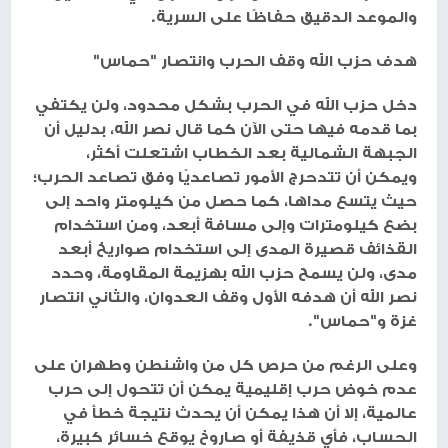
والموعد الدقيق حفاظًا على السرية.
هدف حزب الله وقف الحرب وانتصار "حماس"
دخل حزب الله في الحرب بشكل محدود، ولن يكتفي
بما قدمه فيها حتى الآن كما قال نصر الله، بدليل أن
الجبهة الشمالية بعد الخطاب اشتعلت أكثر،
ويمكن أن تتدحرج الأمور تصاعديًا وفق تصاعد الحرب؛
حيث يتسع مداها، كما حصل من كيلومتر واحد إلى
بضع كيلومترات وإلى مسافة أبعد، ومن استخدام
القذائف قصيرة المدى إلى استخدام صواريخ أبعد
مدى، ولن يسمح حزب الله بهزيمة المقاومة، وحدد
نصر الله أن هدفه الأول وقف العدوان، والثاني انتصار
غزة و"حماس".
وعلى الرغم من حرص كل من واشنطن وطهران على
عدم خوض حرب إقليمية يمكن أن تتحول إلى حرب
عالمية، إلا أن هذا يمكن أن يحدث نتيجة خطأ في
الحساب، فأي قذيفة أو صاروخ يوقع خسائر كبيرة،