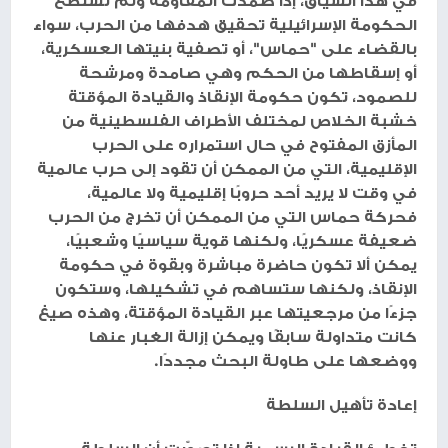
في هذا السياق، إذا صمدت المقاومة ولم تستطع
الحكومة الإسرائيلية تحقيق هدفها من الحرب، سواء
بالقضاء على "حماس"، أو تصفية بنيتها العسكرية،
أو إسقاطها من الحكم وهي صامدة ومرشحة
للصمود، تكون حكومة الإنقاذ والقيادة المؤقتة
خشبة الخلاص لمختلف الأطراف الفلسطينية من
المأزق المفتوح في حال استمراره على الحرب
الإقليمية، التي من الممكن أن تقود إلى حرب عالمية
في وقت لا يريد أحد حروبًا إقليمية ولا عالمية،
فحركة حماس التي من الممكن أن تخرج من الحرب
ضعيفة عسكريًا، ولكنها قوية سياسيًا وشعبيًا،
يمكن ألا تكون حاضرة مباشرة وبقوة في حكومة
الإنقاذ، ولكنها ستساهم في تشكيلها، وستكون
جزءًا من مرجعيتها عبر القيادة المؤقتة، وهذه صيغ
كانت متداولة سابقًا ويمكن إزالة الغبار عنها
ووضعها على طاولة البحث مجددًا.
إعادة تأهيل السلطة