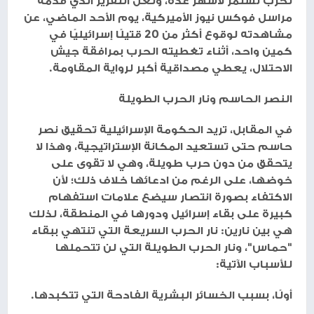
لحرب تستمر لأشهر عدة، ولعل التقرير الذي قدمه
مراسل فوكس نيوز الأميركية، يوم الأحد الماضي، عن
مشاهدته لوقوع أكثر من 20 قتيلًا إسرائيليًا في
كمين واحد، أثناء تغطيته الحرب بمرافقة جيش
الاحتلال، يعطي مصداقية أكبر لرواية المقاومة.
النصر الحاسم ونار الحرب الطويلة
في المقابل، تريد الحكومة الإسرائيلية تحقيق نصر
حاسم حتى تستعيد المكانة الإستراتيجية، وهذا لا
يتحقق من دون حرب طويلة، وهي لا تقوى على
خوضها، على الرغم من ادعائها خلاف ذلك؛ لأن
الاكتفاء بصورة انتصار سيضع علامات استفهام
كبيرة على بقاء إسرائيل ودورها في المنطقة، لذلك
هي بين نارين: نار الحرب السريعة التي تنتهي ببقاء
"حماس"، ونار الحرب الطويلة التي لن تتحملها
للأسباب الآتية:
أولًا، بسبب الخسائر البشرية الفادحة التي تتكبدها.