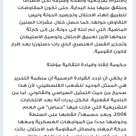
بالالتزام بمرجعية واضحة وملزمة لكل الأطراف
ومتفق عليها منذ البداية، حتى تكون المفاوضات
لتطبيق إنهاء الاحتلال وتجسيد الدولة وليس
التفاوض حولها، كما حصل خلال عشرات السنين
الماضية، التي لم تنته إلى دولة، بل إلى كارثة
عنوانها الأبرز تعميق الاحتلال وتوسيع الاستيطان
وتجذير الفصل العنصري الذي بات دستوريًا بعد إقرار
قانون القومية.
حكومة إنقاذ وقيادة انتقالية مؤقتة
لا يكفي أن تردد القيادة الرسمية أن منظمة التحرير
هي الممثل الوحيد للشعب الفلسطيني؛ لأن هذا
صحيح من حيث التمثيل السياسي والقانوني. أما من
الناحية الفعلية، فالكل يدرك أنه بعد الانتخابات
التشريعية التي فازت فيها "حماس" في العام
2006، وبعد حسمها/ انقلابها على السلطة
وخوضها عددًا من المواجهات العسكرية ومعها
حركة الجهاد وفصائل المقاومة ضد الاحتلال، باتت