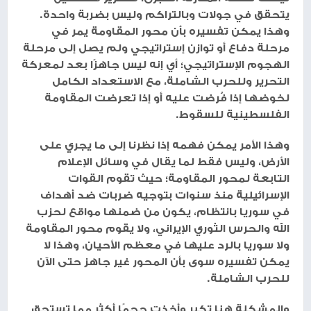
يتحقق في جولات وبالتراكم وليس بضربة واحدة.
وهذا يمكن تفسيره بأن محور المقاومة يمر في
مرحلة دفاع أو توازن إستراتيجي ولم يصل إلى مرحلة
الهجوم الإستراتيجي؛ أي إنه ليس جاهزًا بعد لمعركة
التحرير وللحرب الشاملة، مع الاستعداد الكامل
لخوضها إذا فُرضت عليه أو إذا تعرضت المقاومة
الفلسطينية للسقوط.
وهذا الأمر يمكن فهمه إذا نظرنا إلى ما يجري على
الأرض، وليس فقط لما يقال في وسائل الإعلام
التابعة لمحور المقاومة؛ حيث تقوم القوات
الإسرائيلية منذ سنوات بتوجيه ضربات ضد أهداف
في سوريا بانتظام، يكون من ضمنها مواقع لحزب
الله والحرس الثوري الإيراني، ولا يقوم محور المقاومة
ولا سوريا بالرد عليها في معظم الأحيان، وهذا لا
يمكن تفسيره سوى بأن المحور غير جاهز حتى الآن
للحرب الشاملة.
والمشكلة هنا تكبر وأخذت حجمًا أكثر مما تستحق