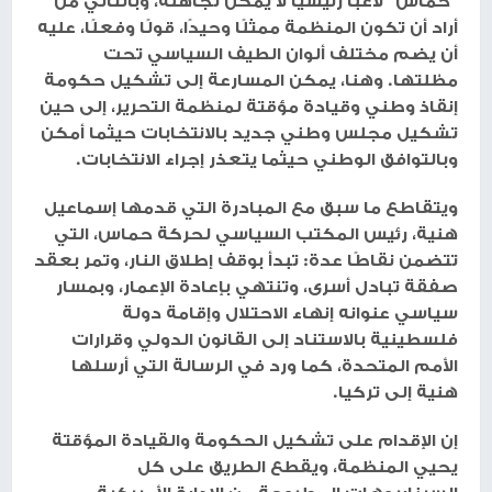
"حماس" لاعبًا رئيسيًا لا يمكن تجاهله، وبالتالي من
أراد أن تكون المنظمة ممثلًا وحيدًا، قولًا وفعلًا، عليه
أن يضم مختلف ألوان الطيف السياسي تحت
مظلتها. وهنا، يمكن المسارعة إلى تشكيل حكومة
إنقاذ وطني وقيادة مؤقتة لمنظمة التحرير، إلى حين
تشكيل مجلس وطني جديد بالانتخابات حيثما أمكن
وبالتوافق الوطني حيثما يتعذر إجراء الانتخابات.
ويتقاطع ما سبق مع المبادرة التي قدمها إسماعيل
هنية، رئيس المكتب السياسي لحركة حماس، التي
تتضمن نقاطًا عدة: تبدأ بوقف إطلاق النار، وتمر بعقد
صفقة تبادل أسرى، وتنتهي بإعادة الإعمار، وبمسار
سياسي عنوانه إنهاء الاحتلال وإقامة دولة
فلسطينية بالاستناد إلى القانون الدولي وقرارات
الأمم المتحدة، كما ورد في الرسالة التي أرسلها
هنية إلى تركيا.
إن الإقدام على تشكيل الحكومة والقيادة المؤقتة
يحيي المنظمة، ويقطع الطريق على كل