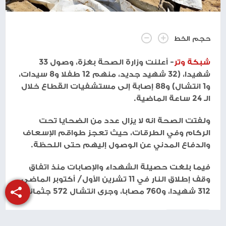
حجم الخط
شبكة وتر
- أعلنت وزارة الصحة بغزة، وصول 33
شهيدا، (32 شهيد جديد، منهم 12 طفلا و8 سيدات،
و1 انتشال) و88 إصابة إلى مستشفيات القطاع خلال
الـ 24 ساعة الماضية.
ولفتت الصحة انه لا يزال عدد من الضحايا تحت
الركام وفي الطرقات، حيث تعجز طواقم الإسعاف
والدفاع المدني عن الوصول إليهم حتى اللحظة.
فيما بلغت حصيلة الشهداء والإصابات منذ اتفاق
وقف إطلاق النار في 11 تشرين الأول/ أكتوبر الماضي
312 شهيدا، و760 مصابا، وجرى انتشال 572 جثمانا.
طباعة