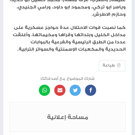
وياسر ابو تركي، ومحمود ابو داود، ورامي الجنيدي،
وحازم الاطرش.
كما نصبت قوات الاحتلال عدة حواجز عسكرية على
مداخل الخليل وبلداتها وقراها ومخيماتها، وأغلقت
عددا من الطرق الرئيسية والفرعية بالبوابات
الحديدية والمكعبات الإسمنتية والسواتر الترابية.
طباعة
شارك الموضوع مع أصدقائك
مساحة إعلانية