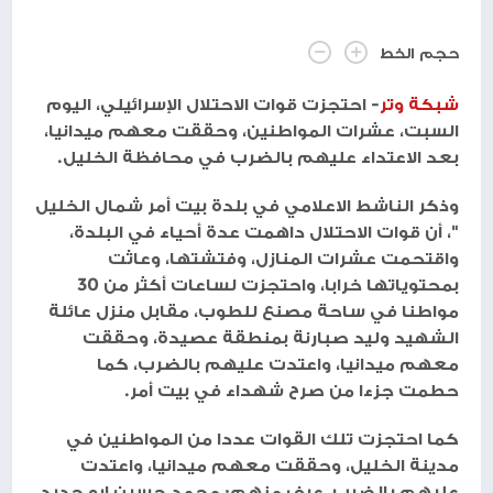
حجم الخط
شبكة وتر
- احتجزت قوات الاحتلال الإسرائيلي، اليوم
السبت، عشرات المواطنين، وحققت معهم ميدانيا،
بعد الاعتداء عليهم بالضرب في محافظة الخليل.
وذكر الناشط الاعلامي في بلدة بيت أمر شمال الخليل
"، أن قوات الاحتلال داهمت عدة أحياء في البلدة،
واقتحمت عشرات المنازل، وفتشتها، وعاثت
بمحتوياتها خرابا، واحتجزت لساعات أكثر من 30
مواطنا في ساحة مصنع للطوب، مقابل منزل عائلة
الشهيد وليد صبارنة بمنطقة عصيدة، وحققت
معهم ميدانيا، واعتدت عليهم بالضرب، كما
حطمت جزءا من صرح شهداء في بيت أمر.
كما احتجزت تلك القوات عددا من المواطنين في
مدينة الخليل، وحققت معهم ميدانيا، واعتدت
عليهم بالضرب، عرف منهم: محمد حسين ابو حديد،