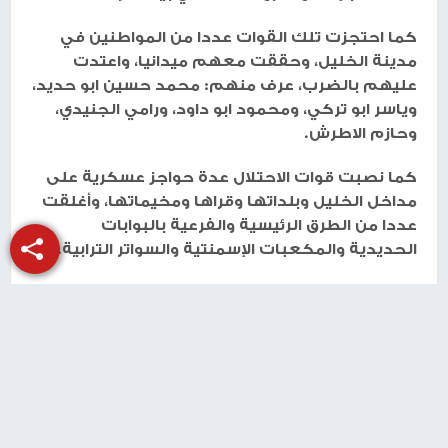
كما احتجزت تلك القوات عددا من المواطنين في
مدينة الخليل، وحققت معهم ميدانيا، واعتدت
عليهم بالضرب، عرف منهم: محمد حسين ابو حديد،
وياسر ابو تركي، ومحمود ابو داود، ورامي الجنيدي،
وحازم الاطرش.
كما نصبت قوات الاحتلال عدة حواجز عسكرية على
مداخل الخليل وبلداتها وقراها ومخيماتها، وأغلقت
عددا من الطرق الرئيسية والفرعية بالبوابات
الحديدية والمكعبات الإسمنتية والسواتر الترابية.
طباعة
شارك الموضوع مع أصدقائك