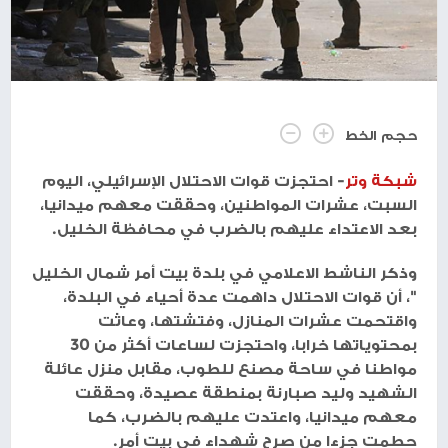
حجم الخط
شبكة وتر
- احتجزت قوات الاحتلال الإسرائيلي، اليوم
السبت، عشرات المواطنين، وحققت معهم ميدانيا،
بعد الاعتداء عليهم بالضرب في محافظة الخليل.
وذكر الناشط الاعلامي في بلدة بيت أمر شمال الخليل
"، أن قوات الاحتلال داهمت عدة أحياء في البلدة،
واقتحمت عشرات المنازل، وفتشتها، وعاثت
بمحتوياتها خرابا، واحتجزت لساعات أكثر من 30
مواطنا في ساحة مصنع للطوب، مقابل منزل عائلة
الشهيد وليد صبارنة بمنطقة عصيدة، وحققت
معهم ميدانيا، واعتدت عليهم بالضرب، كما
حطمت جزءا من صرح شهداء في بيت أمر.