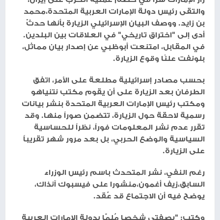
والتقى رئيس دولة الإمارات العربية المتحدة،محمد
بن زايد. ووصف البيان الإسرائيلي الزيارة بأنها حدثٌ
أدى إلى "اختراق تاريخي" في العلاقات بين البلدين.
في المقابل، امتنعت أبوظبي عن إصدار بيان مماثل،
بلونفت علنًا وقوع الزيارة.
بحسب مصادر إسرائيلية مطلعة على الأمر، اتفق
الطرفان بعد الزيارة على أن يقوم مكتب نتنياهو
ومكتب رئيس الإمارات العربية المتحدة بنشر بيانات
رسمية لاحقة حول الزيارة، تتضمن صوراً منها. وقد
تقرر عدم نشر المعلومات فوراً، نظراً للحساسية
السياسية والوضع الحربي، بل بعد مرور شهر تقريباً
على الزيارة.
رغم النفي، نشر المتحدث باسم رئيس الوزراء
السابق،زيف أغمون،منشورا على فيسبوك آنذاك،
يوضح فيه أن الاجتماع قد عُقد.
وكتب: "بصفتي شخصا مُلِمًّا بدولة الإمارات العربية