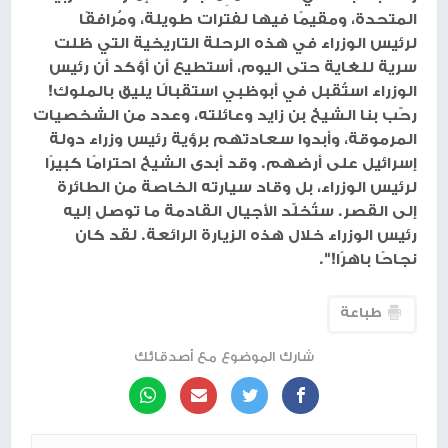
المتحدة، ومقيمًا فيها لفترات طويلة، ومُرافقًا
لرئيس الوزراء في هذه الرحلة التاريخية التي ظلت
سرية للغاية حتى اليوم، أستطيع أن أؤكد أن رئيس
الوزراء استُقبل في أبوظبي استقبالًا يليق بالملوك!
رحّب بنا الشيخ بن زايد وعائلته، وعدد من الشخصيات
المرموقة، وأبدوا سعادتهم برؤية رئيس وزراء دولة
إسرائيل على أرضهم. وقد أبدى الشيخ احترامًا كبيرًا
لرئيس الوزراء، بل وقاد سيارته الخاصة من الطائرة
إلى القصر. ستُخلّد الأجيال القادمة ما توصل إليه
رئيس الوزراء خلال هذه الزيارة الرائعة. لقد كان
نجاحًا باهرًا!".
طباعة
شارك الموضوع مع أصدقائك