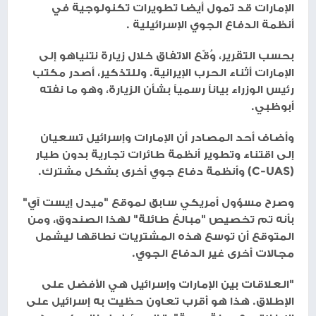
الإمارات قد تمول أيضا تطويرات تكنولوجية في
أنظمة الدفاع الجوي الإسرائيلية .
بحسب التقرير، وُقّع الاتفاق خلال زيارة نتنياهو إلى
الإمارات أثناء الحرب الإيرانية. وللتذكير، أصدر مكتب
رئيس الوزراء بياناً رسمياً بشأن الزيارة، وهو ما نفته
أبوظبي.
وأضاف أحد المصادر أن الإمارات وإسرائيل تسعيان
إلى اقتناء وتطوير أنظمة طائرات تجارية بدون طيار
(C-UAS) وأنظمة دفاع جوي أخرى بشكل مشترك.
وصرح مسؤول أمريكي سابق لموقع "ميدل إيست آي"
بأنه تم تخصيص "مبالغ طائلة" لهذا الصندوق، ومن
المتوقع أن توسع هذه المشتريات نطاقها ليشمل
مجالات أخرى غير الدفاع الجوي.
"العلاقات بين الإمارات وإسرائيل هي الأفضل على
الإطلاق. هذا هو أقرب تعاون حظيت به إسرائيل على