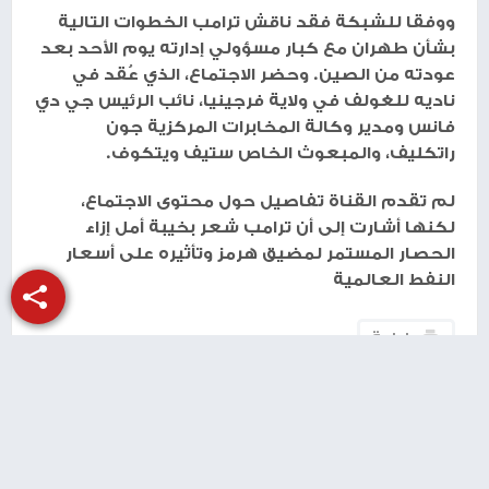
ووفقا للشبكة فقد ناقش ترامب الخطوات التالية
بشأن طهران مع كبار مسؤولي إدارته يوم الأحد بعد
عودته من الصين. وحضر الاجتماع، الذي عُقد في
ناديه للغولف في ولاية فرجينيا، نائب الرئيس جي دي
فانس ومدير وكالة المخابرات المركزية جون
راتكليف، والمبعوث الخاص ستيف ويتكوف.
لم تقدم القناة تفاصيل حول محتوى الاجتماع،
لكنها أشارت إلى أن ترامب شعر بخيبة أمل إزاء
الحصار المستمر لمضيق هرمز وتأثيره على أسعار
النفط العالمية
طباعة
شارك الموضوع مع أصدقائك