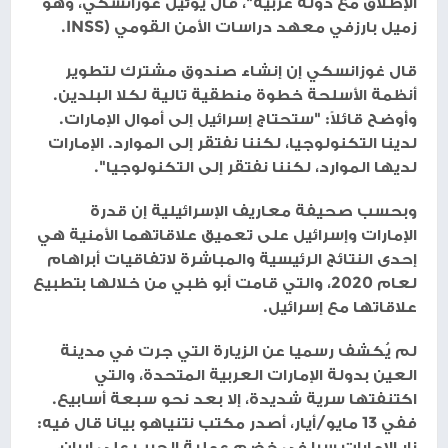
الإطلاق مع دولة عربية"، قال يوئيل غوزانسكي، وهو
زميل بارزفي معهد دراسات الأمن القومي (INSS.
قال غوزانسكي إن إنشاء صندوق مشترك لتطوير
أنظمة الأسلحة خطوة منطقية تالية لكلا البلدين.
وأوضح قائلاً: "ستحتاج إسرائيل إلى أموال الإمارات.
لدينا التكنولوجيا، لكننا نفتقر إلى الموارد. الإمارات
لديها الموارد، لكننا نفتقر إلى التكنولوجيا".
وبحسب صحيفة معاريف الإسرائيلية إن قدرة
الإمارات وإسرائيل على تعميق علاقاتهما الأمنية هي
إحدى النتائج الرئيسية والمباشرة لاتفاقيات أبراهام
لعام 2020، والتي قامت أبو ظبي من خلالها بتطبيع
علاقاتها مع إسرائيل.
لم يُكشف رسميا عن الزيارة التي جرت في مدينة
العين بدولة الإمارات العربية المتحدة، والتي
اكتنفتها سرية شديدة، إلا بعد نحو سبعة أسابيع.
ففي 13 مايو/أيار، أصدر مكتب نتنياهو بيانا قال فيه:
زار الإمارات سرا في خضم عملية الحرب على إيران،